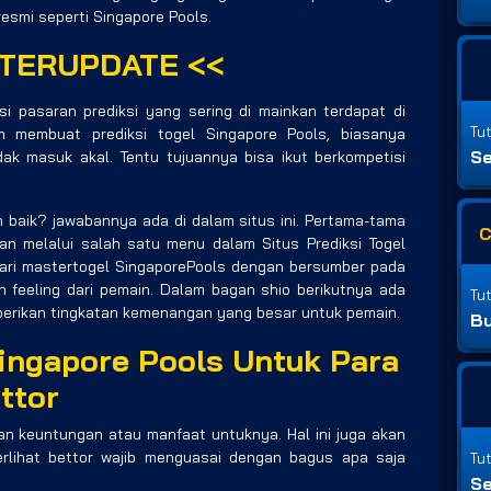
 resmi seperti Singapore Pools.
 TERUPDATE
<<
i pasaran prediksi yang sering di mainkan terdapat di
Tut
 membuat prediksi togel Singapore Pools, biasanya
Se
k masuk akal. Tentu tujuannya bisa ikut berkompetisi
aik? jawabannya ada di dalam situs ini. Pertama-tama
C
kan melalui salah satu menu dalam Situs Prediksi Togel
dari mastertogel SingaporePools dengan bersumber pada
n feeling dari pemain. Dalam bagan shio berikutnya ada
Tut
berikan tingkatan kemenangan yang besar untuk pemain.
Bu
Singapore Pools Untuk Para
ttor
n keuntungan atau manfaat untuknya. Hal ini juga akan
rlihat bettor wajib menguasai dengan bagus apa saja
Tut
Se