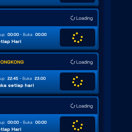
Loading
-
up :
00:00
Buka :
00:00
tiap Hari
HONGKONG
Loading
-
up :
22:45
Buka :
23:00
ka setiap hari
Loading
-
up :
00:00
Buka :
00:00
tiap Hari