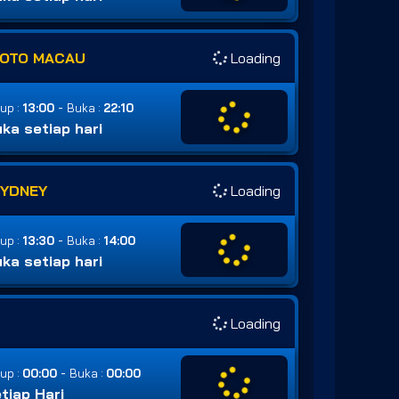
OTO MACAU
Loading
-
up :
13:00
Buka :
22:10
ka setiap hari
YDNEY
Loading
-
up :
13:30
Buka :
14:00
ka setiap hari
Loading
-
up :
00:00
Buka :
00:00
tiap Hari