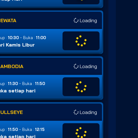
EWATA
Loading
-
up :
10:30
Buka :
11:00
ri Kamis Libur
AMBODIA
Loading
-
up :
11:30
Buka :
11:50
ka setiap hari
ULLSEYE
Loading
-
up :
11:50
Buka :
12:15
ka setiap hari