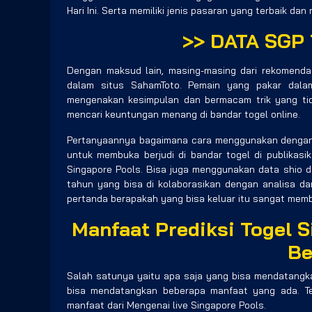
Hari Ini. Serta memiliki jenis pasaran yang terbaik dan
>>
DATA SGP
Dengan maksud lain, masing-masing dari rekomendas
dalam situs SahamToto. Pemain yang pakar dalam
mengenakan kesimpulan dan bermacam trik yang tida
mencari keuntungan menang di bandar togel online.
Pertanyaannya bagaimana cara menggunakan dengan b
untuk membuka berjudi di bandar togel di publikasi
Singapore Pools. Bisa juga menggunakan data shio 
tahun yang bisa di kolaborasikan dengan analisa da
pertanda berapakah yang bisa keluar itu sangat mem
Manfaat Prediksi Togel 
Be
Salah satunya yaitu apa saja yang bisa mendatangka
bisa mendatangkan beberapa manfaat yang ada. Te
manfaat dari Mengenai live Singapore Pools.