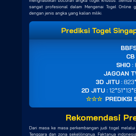
menghasilkan bocoran angka togel khusus. Semua itu
sangat profesional dalam Mengenai Togel Online g
dengan jenis angka yang kalian miliki.
Prediksi Togel Singa
BBF
CB
SHIO
:
JAGOAN T
3D JITU
: 823
2D JITU
: 12*51*13
☆☆☆
PREDIKSI
Rekomendasi Pre
Dari masa ke masa perkembangan judi togel melalui 
Tenggara dan zona sekelilingnya. Faktanya indonesi