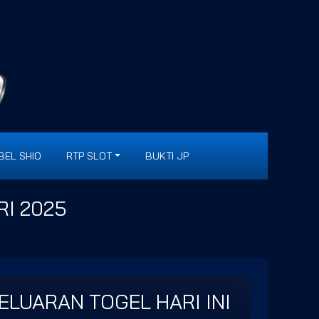
BEL SHIO
RTP SLOT
BUKTI JP
RI 2025
ELUARAN TOGEL HARI INI