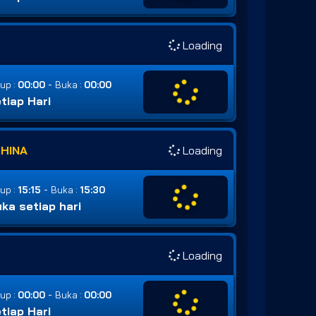
Loading
-
up :
00:00
Buka :
00:00
tiap Hari
HINA
Loading
-
up :
15:15
Buka :
15:30
ka setiap hari
Loading
-
up :
00:00
Buka :
00:00
tiap Hari