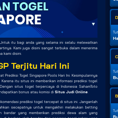
D
Tut
Ha
ntuk itu bagi anda yang selama ini selalu melewatkan
 artinya. Kami juga disini sangat terbuka dalam menerima
 kami disini.
C
GP Terjitu Hari Ini
Tut
 Prediksi Togel Singapore Pools Hari Ini. Kesimpulannya
Bu
Karena itu situs ini memberikan informasi prediksi togel
 Dengan situs togel terpercaya di Indonesia SahamToto
ndapatkan bonus atau komisi di
Situs Judi Online
.
B
ekomendasi prediksi togel tercepat di situs ini. Janganlah
ahkan secepatnya untuk mengakhiri melakukan betting
Tut
lan bandar yang memberikan prediksi dewa alam yang
Bu