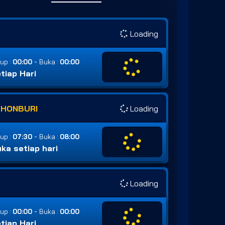
Loading
-
up :
00:00
Buka :
00:00
tiap Hari
HONBURI
Loading
-
up :
07:30
Buka :
08:00
ka setiap hari
Loading
-
up :
00:00
Buka :
00:00
tiap Hari