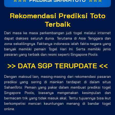
Rekomendasi Prediksi Toto
Terbaik
Dari masa ke masa perkembangan judi togel melalui internet
dapat diakses seluruh dunia. Terutama di Asia Tenggara dan
zona sekelilingnya. Faktanya indonesia ialah fakta negara yang
banyak memiliki pemain Togel Hari Ini. Serta memiliki jenis
pasaran yang terbaik dan resmi seperti Singapore Pools.
>>
DATA SGP TERUPDATE
<<
Dengan maksud lain, masing-masing dari rekomendasi pasaran
prediksi yang sering di mainkan terdapat di dalam situs
SahamToto. Pemain yang pakar dalam membuat prediksi togel
Singapore Pools, biasanya mengenakan kesimpulan dan
bermacam trik yang tidak masuk akal. Tentu tujuannya bisa ikut
berkompetisi mencari keuntungan menang di bandar togel
online.