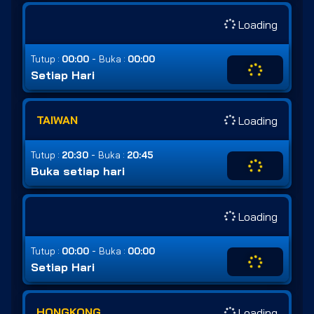
Loading
-
Tutup :
00:00
Buka :
00:00
Setiap Hari
TAIWAN
Loading
-
Tutup :
20:30
Buka :
20:45
Buka setiap hari
Loading
-
Tutup :
00:00
Buka :
00:00
Setiap Hari
HONGKONG
Loading