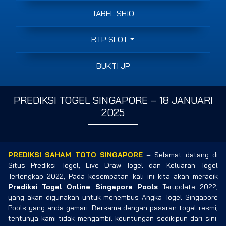
TABEL SHIO
RTP SLOT
BUKTI JP
PREDIKSI TOGEL SINGAPORE – 18 JANUARI
2025
PREDIKSI SAHAM TOTO SINGAPORE
– Selamat datang di
Situs Prediksi Togel, Live Draw Togel dan Keluaran Togel
Terlengkap 2022, Pada kesempatan kali ini kita akan meracik
Prediksi Togel Online Singapore Pools
Terupdate 2022,
yang akan digunakan untuk menembus Angka Togel Singapore
Pools yang anda gemari. Bersama dengan pasaran togel resmi,
tentunya kami tidak mengambil keuntungan sedikipun dari sini.