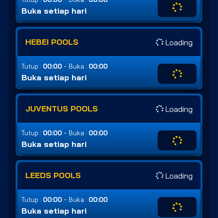
Buka setiap hari
HEBEI POOLS
Loading
-
Tutup :
00:00
Buka :
00:00
Buka setiap hari
JUVENTUS POOLS
Loading
-
Tutup :
00:00
Buka :
00:00
Buka setiap hari
LEEDS POOLS
Loading
-
Tutup :
00:00
Buka :
00:00
Buka setiap hari