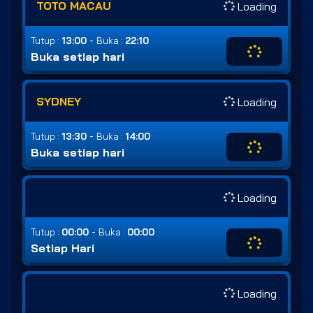
TOTO MACAU
Loading
-
Tutup :
13:00
Buka :
22:10
Buka setiap hari
SYDNEY
Loading
-
Tutup :
13:30
Buka :
14:00
Buka setiap hari
Loading
-
Tutup :
00:00
Buka :
00:00
Setiap Hari
Loading