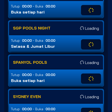
-
Tutup :
00:00
Buka :
00:00
Buka setiap hari
SGP POOLS NIGHT
Loading
-
Tutup :
00:00
Buka :
00:00
Selasa & Jumat Libur
SPANYOL POOLS
Loading
-
Tutup :
00:00
Buka :
00:00
Buka setiap hari
SYDNEY EVEN
Loading
-
Tutup :
00:00
Buka :
00:00