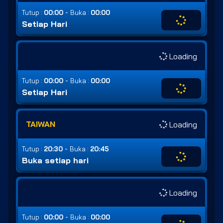
-
Tutup :
00:00
Buka :
00:00
Setiap Hari
Loading
-
Tutup :
00:00
Buka :
00:00
Setiap Hari
TAIWAN
Loading
-
Tutup :
20:30
Buka :
20:45
Buka setiap hari
Loading
-
Tutup :
00:00
Buka :
00:00