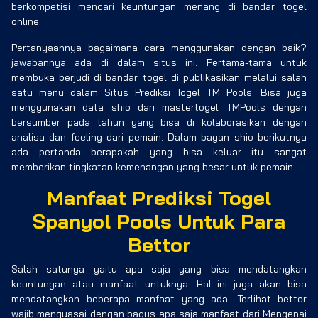
berkompetisi mencari keuntungan menang di bandar togel
online.
Pertanyaannya bagaimana cara menggunakan dengan baik?
jawabannya ada di dalam situs ini. Pertama-tama untuk
membuka berjudi di bandar togel di publikasikan melalui salah
satu menu dalam Situs Prediksi Togel TM Pools. Bisa juga
menggunakan data shio dari mastertogel TMPools dengan
bersumber pada tahun yang bisa di kolaborasikan dengan
analisa dan feeling dari pemain. Dalam bagan shio berikutnya
ada pertanda berapakah yang bisa keluar itu sangat
memberikan tingkatan kemenangan yang besar untuk pemain.
Manfaat Prediksi Togel
Spanyol Pools Untuk Para
Bettor
Salah satunya yaitu apa saja yang bisa mendatangkan
keuntungan atau manfaat untuknya. Hal ini juga akan bisa
mendatangkan beberapa manfaat yang ada. Terlihat bettor
wajib menguasai dengan bagus apa saja manfaat dari Mengenai