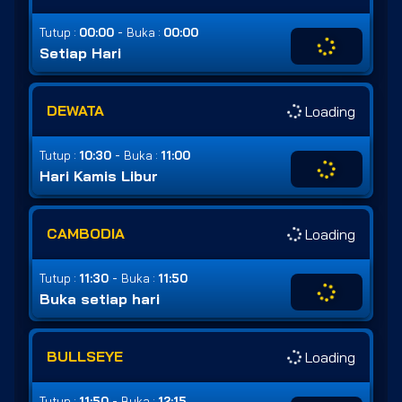
-
Tutup :
00:00
Buka :
00:00
Setiap Hari
DEWATA
Loading
-
Tutup :
10:30
Buka :
11:00
Hari Kamis Libur
CAMBODIA
Loading
-
Tutup :
11:30
Buka :
11:50
Buka setiap hari
BULLSEYE
Loading
-
Tutup :
11:50
Buka :
12:15