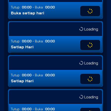
-
Tutup :
00:00
Buka :
00:00
Buka setiap hari
Loading
-
Tutup :
00:00
Buka :
00:00
Setiap Hari
Loading
-
Tutup :
00:00
Buka :
00:00
Setiap Hari
Loading
-
Tutup :
00:00
Buka :
00:00