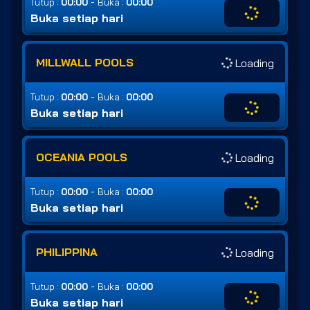
-
Tutup :
00:00
Buka :
00:00
Buka setiap hari
MILLWALL POOLS
Loading
-
Tutup :
00:00
Buka :
00:00
Buka setiap hari
OCEANIA POOLS
Loading
-
Tutup :
00:00
Buka :
00:00
Buka setiap hari
PHILIPPINA
Loading
-
Tutup :
00:00
Buka :
00:00
Buka setiap hari