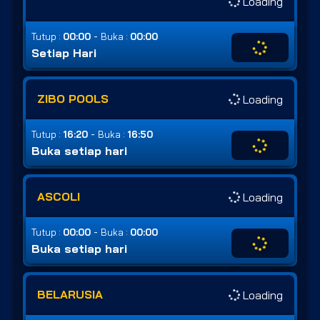
Loading
-
Tutup :
00:00
Buka :
00:00
Setiap Hari
ZIBO POOLS
Loading
-
Tutup :
16:20
Buka :
16:50
Buka setiap hari
ASCOLI
Loading
-
Tutup :
00:00
Buka :
00:00
Buka setiap hari
BELARUSIA
Loading