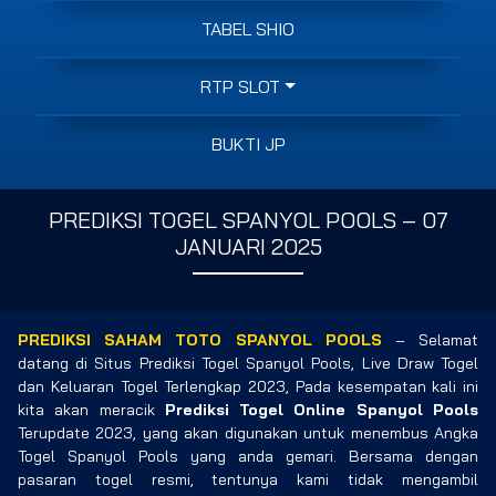
TABEL SHIO
RTP SLOT
BUKTI JP
PREDIKSI TOGEL SPANYOL POOLS – 07
JANUARI 2025
PREDIKSI SAHAM TOTO SPANYOL POOLS
– Selamat
datang di Situs Prediksi Togel Spanyol Pools, Live Draw Togel
dan Keluaran Togel Terlengkap 2023, Pada kesempatan kali ini
kita akan meracik
Prediksi Togel Online Spanyol Pools
Terupdate 2023, yang akan digunakan untuk menembus Angka
Togel Spanyol Pools yang anda gemari. Bersama dengan
pasaran togel resmi, tentunya kami tidak mengambil