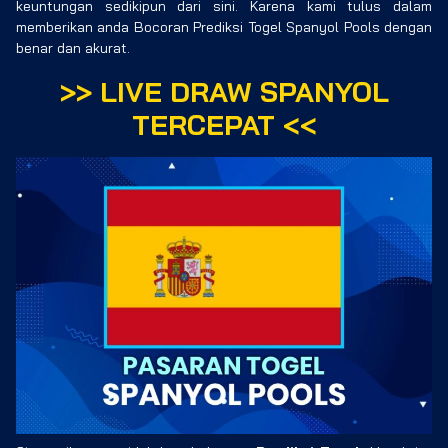
keuntungan sedikipun dari sini. Karena kami tulus dalam
memberikan anda Bocoran Prediksi Togel Spanyol Pools dengan
benar dan akurat.
>>
LIVE DRAW SPANYOL
TERCEPAT
<<