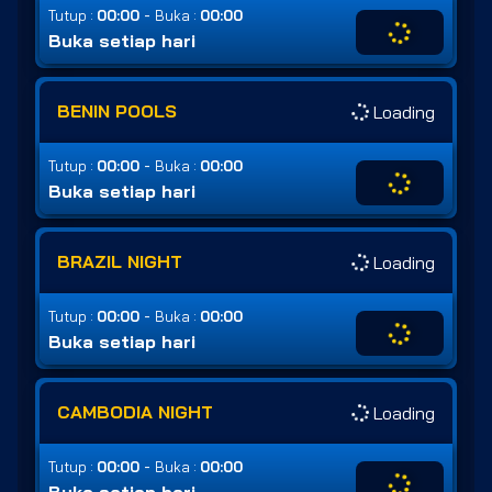
-
Tutup :
00:00
Buka :
00:00
Buka setiap hari
BENIN POOLS
Loading
-
Tutup :
00:00
Buka :
00:00
Buka setiap hari
BRAZIL NIGHT
Loading
-
Tutup :
00:00
Buka :
00:00
Buka setiap hari
CAMBODIA NIGHT
Loading
-
Tutup :
00:00
Buka :
00:00