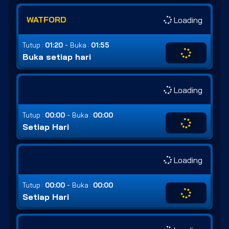
WATFORD
Loading
-
Tutup :
01:20
Buka :
01:55
Buka setiap hari
Loading
-
Tutup :
00:00
Buka :
00:00
Setiap Hari
Loading
-
Tutup :
00:00
Buka :
00:00
Setiap Hari