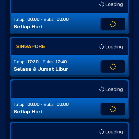
Loading
-
Tutup :
00:00
Buka :
00:00
Setiap Hari
SINGAPORE
Loading
-
Tutup :
17:30
Buka :
17:40
Selasa & Jumat Libur
Loading
-
Tutup :
00:00
Buka :
00:00
Setiap Hari
Loading