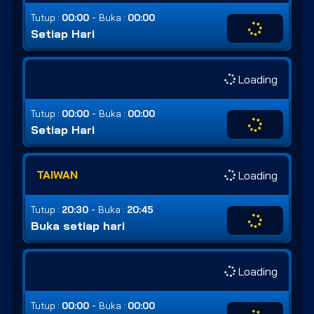
-
Tutup :
00:00
Buka :
00:00
Setiap Hari
Loading
-
Tutup :
00:00
Buka :
00:00
Setiap Hari
TAIWAN
Loading
-
Tutup :
20:30
Buka :
20:45
Buka setiap hari
Loading
-
Tutup :
00:00
Buka :
00:00