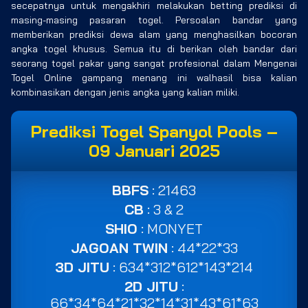
secepatnya untuk mengakhiri melakukan betting prediksi di
masing-masing pasaran togel. Persoalan bandar yang
memberikan prediksi dewa alam yang menghasilkan bocoran
angka togel khusus. Semua itu di berikan oleh bandar dari
seorang togel pakar yang sangat profesional dalam Mengenai
Togel Online gampang menang ini walhasil bisa kalian
kombinasikan dengan jenis angka yang kalian miliki.
Prediksi Togel Spanyol Pools –
09 Januari 2025
BBFS
: 21463
CB
: 3 & 2
SHIO
: MONYET
JAGOAN TWIN
: 44*22*33
3D JITU
: 634*312*612*143*214
2D JITU
:
66*34*64*21*32*14*31*43*61*63