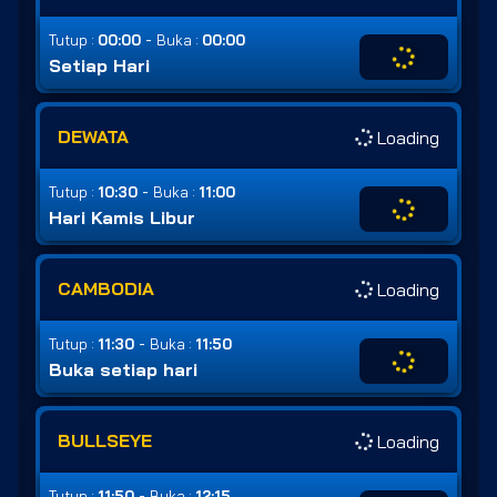
-
Tutup :
00:00
Buka :
00:00
Setiap Hari
DEWATA
Loading
-
Tutup :
10:30
Buka :
11:00
Hari Kamis Libur
CAMBODIA
Loading
-
Tutup :
11:30
Buka :
11:50
Buka setiap hari
BULLSEYE
Loading
-
Tutup :
11:50
Buka :
12:15