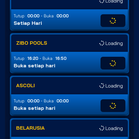
Loading
-
Tutup :
00:00
Buka :
00:00
Setiap Hari
ZIBO POOLS
Loading
-
Tutup :
16:20
Buka :
16:50
Buka setiap hari
ASCOLI
Loading
-
Tutup :
00:00
Buka :
00:00
Buka setiap hari
BELARUSIA
Loading