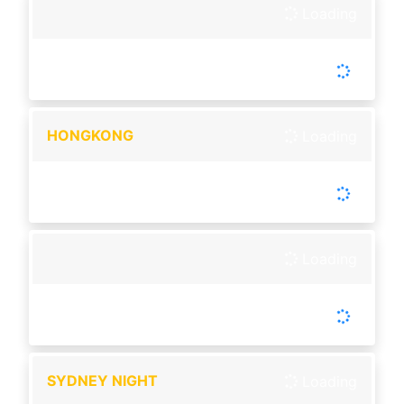
Loading
-
Tutup :
00:00
Buka :
00:00
Setiap Hari
HONGKONG
Loading
-
Tutup :
22:45
Buka :
23:00
Buka setiap hari
Loading
-
Tutup :
00:00
Buka :
00:00
Setiap Hari
SYDNEY NIGHT
Loading