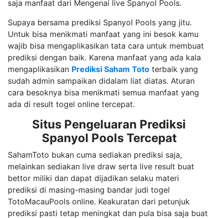
saja manfaat dari Mengenai live Spanyol Pools.
Supaya bersama prediksi Spanyol Pools yang jitu.
Untuk bisa menikmati manfaat yang ini besok kamu
wajib bisa mengaplikasikan tata cara untuk membuat
prediksi dengan baik. Karena manfaat yang ada kala
mengaplikasikan
Prediksi Saham Toto
terbaik yang
sudah admin sampaikan didalam liat diatas. Aturan
cara besoknya bisa menikmati semua manfaat yang
ada di result togel online tercepat.
Situs Pengeluaran Prediksi
Spanyol Pools Tercepat
SahamToto bukan cuma sediakan prediksi saja,
melainkan sediakan live draw serta live result buat
bettor miliki dan dapat dijadikan selaku materi
prediksi di masing-masing bandar judi togel
TotoMacauPools online. Keakuratan dari petunjuk
prediksi pasti tetap meningkat dan pula bisa saja buat