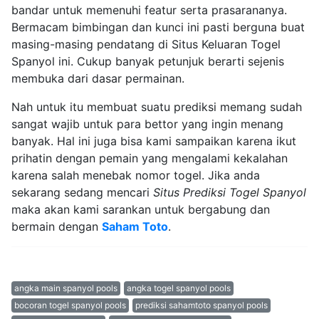
bandar untuk memenuhi featur serta prasarananya.
Bermacam bimbingan dan kunci ini pasti berguna buat
masing-masing pendatang di Situs Keluaran Togel
Spanyol ini. Cukup banyak petunjuk berarti sejenis
membuka dari dasar permainan.
Nah untuk itu membuat suatu prediksi memang sudah
sangat wajib untuk para bettor yang ingin menang
banyak. Hal ini juga bisa kami sampaikan karena ikut
prihatin dengan pemain yang mengalami kekalahan
karena salah menebak nomor togel. Jika anda
sekarang sedang mencari
Situs Prediksi Togel Spanyol
maka akan kami sarankan untuk bergabung dan
bermain dengan
Saham Toto
.
Tags :
angka main spanyol pools
angka togel spanyol pools
bocoran togel spanyol pools
prediksi sahamtoto spanyol pools