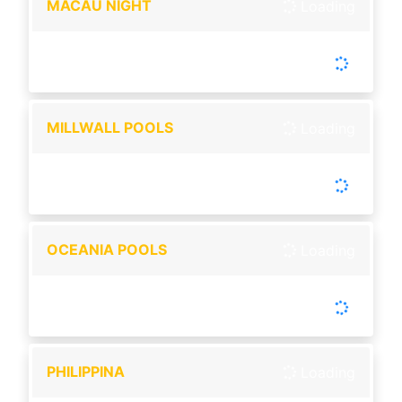
MACAU NIGHT
Loading
-
Tutup :
00:00
Buka :
00:00
Buka setiap hari
MILLWALL POOLS
Loading
-
Tutup :
00:00
Buka :
00:00
Buka setiap hari
OCEANIA POOLS
Loading
-
Tutup :
00:00
Buka :
00:00
Buka setiap hari
PHILIPPINA
Loading