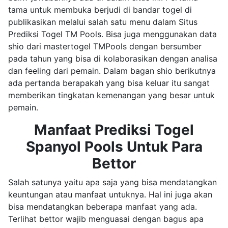
tama untuk membuka berjudi di bandar togel di
publikasikan melalui salah satu menu dalam Situs
Prediksi Togel TM Pools. Bisa juga menggunakan data
shio dari mastertogel TMPools dengan bersumber
pada tahun yang bisa di kolaborasikan dengan analisa
dan feeling dari pemain. Dalam bagan shio berikutnya
ada pertanda berapakah yang bisa keluar itu sangat
memberikan tingkatan kemenangan yang besar untuk
pemain.
Manfaat Prediksi Togel
Spanyol Pools Untuk Para
Bettor
Salah satunya yaitu apa saja yang bisa mendatangkan
keuntungan atau manfaat untuknya. Hal ini juga akan
bisa mendatangkan beberapa manfaat yang ada.
Terlihat bettor wajib menguasai dengan bagus apa