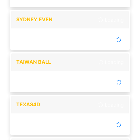
SYDNEY EVEN
Loading
-
Tutup :
00:00
Buka :
00:00
Buka setiap hari
TAIWAN BALL
Loading
-
Tutup :
00:00
Buka :
00:00
Buka setiap hari
TEXAS4D
Loading
-
Tutup :
00:00
Buka :
00:00
Buka setiap hari