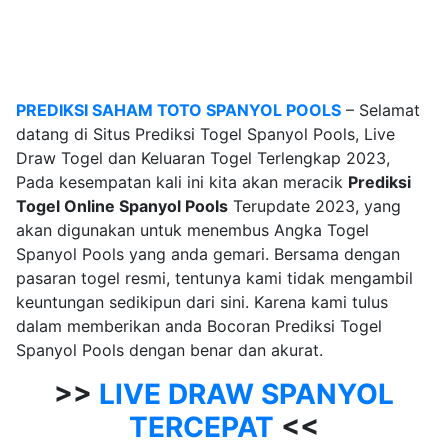
PREDIKSI TOGEL SPANYOL POOLS – 12
JANUARI 2025
PREDIKSI SAHAM TOTO SPANYOL POOLS
– Selamat
datang di Situs Prediksi Togel Spanyol Pools, Live
Draw Togel dan Keluaran Togel Terlengkap 2023,
Pada kesempatan kali ini kita akan meracik
Prediksi
Togel Online Spanyol Pools
Terupdate 2023, yang
akan digunakan untuk menembus Angka Togel
Spanyol Pools yang anda gemari. Bersama dengan
pasaran togel resmi, tentunya kami tidak mengambil
keuntungan sedikipun dari sini. Karena kami tulus
dalam memberikan anda Bocoran Prediksi Togel
Spanyol Pools dengan benar dan akurat.
>>
LIVE DRAW SPANYOL
TERCEPAT
<<