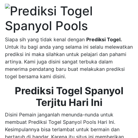
Siapa sih yang tidak kenal dengan
Prediksi Togel.
Untuk itu bagi anda yang selama ini selalu melewatkan
prediksi ini maka silahkan untuk pelajari dan pahami
artinya. Kami juga disini sangat terbuka dalam
menerima pendatang baru buat melakukan prediksi
togel bersama kami disini.
Prediksi Togel Spanyol
Terjitu Hari Ini
Disini Pemain janganlah menunda-nunda untuk
membuat Prediksi Togel Spanyol Pools Hari Ini.
Kesimpulannya bisa terlambat untuk bermain dan
bertaruh di bandar. Karena itu situs ini memberikan