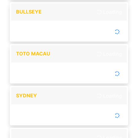
BULLSEYE
Loading
-
Tutup :
11:50
Buka :
12:15
Buka setiap hari
TOTO MACAU
Loading
-
Tutup :
13:00
Buka :
22:10
Buka setiap hari
SYDNEY
Loading
-
Tutup :
13:30
Buka :
14:00
Buka setiap hari
Loading