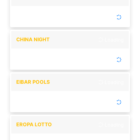
-
Tutup :
00:00
Buka :
00:00
Buka setiap hari
CHINA NIGHT
Loading
-
Tutup :
00:00
Buka :
00:00
Buka setiap hari
EIBAR POOLS
Loading
-
Tutup :
00:00
Buka :
00:00
Buka setiap hari
EROPA LOTTO
Loading
-