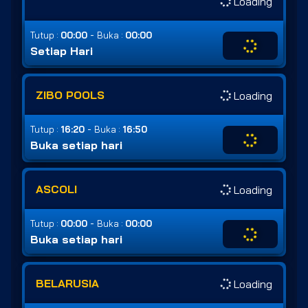
Loading
-
Tutup :
00:00
Buka :
00:00
Setiap Hari
ZIBO POOLS
Loading
-
Tutup :
16:20
Buka :
16:50
Buka setiap hari
ASCOLI
Loading
-
Tutup :
00:00
Buka :
00:00
Buka setiap hari
BELARUSIA
Loading