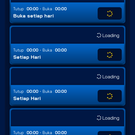
-
Tutup :
00:00
Buka :
00:00
Buka setiap hari
Loading
-
Tutup :
00:00
Buka :
00:00
Setiap Hari
Loading
-
Tutup :
00:00
Buka :
00:00
Setiap Hari
Loading
-
Tutup :
00:00
Buka :
00:00