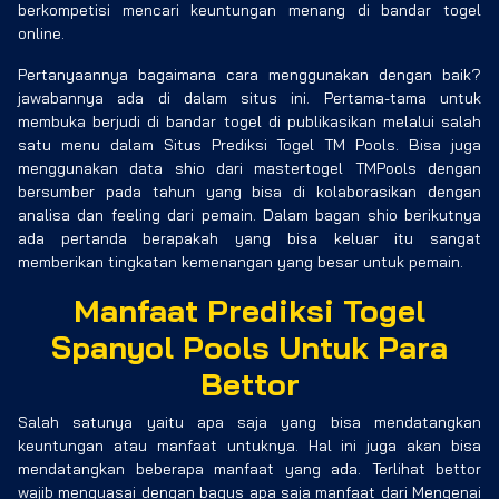
berkompetisi mencari keuntungan menang di bandar togel
online.
Pertanyaannya bagaimana cara menggunakan dengan baik?
jawabannya ada di dalam situs ini. Pertama-tama untuk
membuka berjudi di bandar togel di publikasikan melalui salah
satu menu dalam Situs Prediksi Togel TM Pools. Bisa juga
menggunakan data shio dari mastertogel TMPools dengan
bersumber pada tahun yang bisa di kolaborasikan dengan
analisa dan feeling dari pemain. Dalam bagan shio berikutnya
ada pertanda berapakah yang bisa keluar itu sangat
memberikan tingkatan kemenangan yang besar untuk pemain.
Manfaat Prediksi Togel
Spanyol Pools Untuk Para
Bettor
Salah satunya yaitu apa saja yang bisa mendatangkan
keuntungan atau manfaat untuknya. Hal ini juga akan bisa
mendatangkan beberapa manfaat yang ada. Terlihat bettor
wajib menguasai dengan bagus apa saja manfaat dari Mengenai