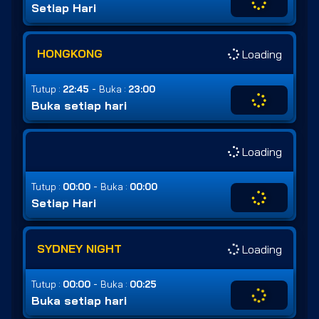
Setiap Hari
HONGKONG
Loading
-
Tutup :
22:45
Buka :
23:00
Buka setiap hari
Loading
-
Tutup :
00:00
Buka :
00:00
Setiap Hari
SYDNEY NIGHT
Loading
-
Tutup :
00:00
Buka :
00:25
Buka setiap hari