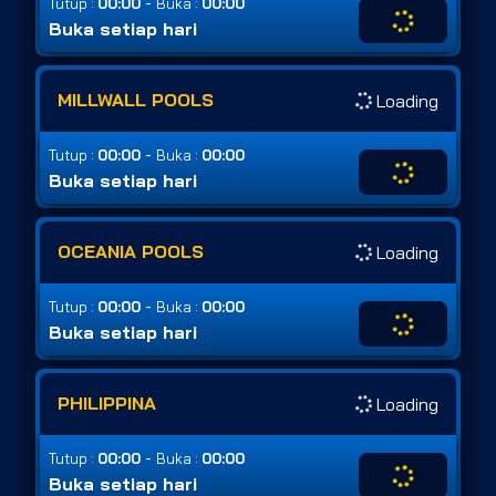
-
Tutup :
00:00
Buka :
00:00
Buka setiap hari
MILLWALL POOLS
Loading
-
Tutup :
00:00
Buka :
00:00
Buka setiap hari
OCEANIA POOLS
Loading
-
Tutup :
00:00
Buka :
00:00
Buka setiap hari
PHILIPPINA
Loading
-
Tutup :
00:00
Buka :
00:00
Buka setiap hari