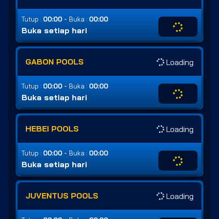
-
Tutup :
00:00
Buka :
00:00
Buka setiap hari
GABON POOLS
Loading
-
Tutup :
00:00
Buka :
00:00
Buka setiap hari
HEBEI POOLS
Loading
-
Tutup :
00:00
Buka :
00:00
Buka setiap hari
JUVENTUS POOLS
Loading