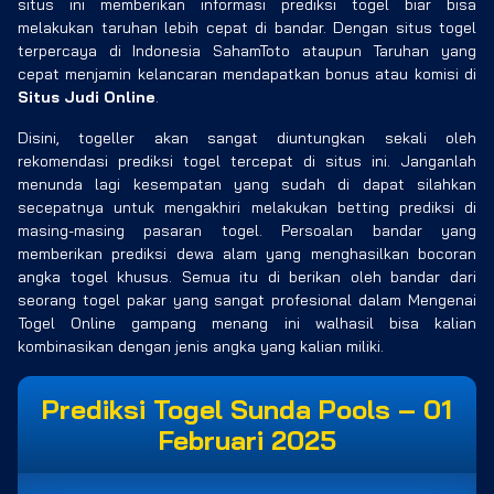
situs ini memberikan informasi prediksi togel biar bisa
melakukan taruhan lebih cepat di bandar. Dengan situs togel
terpercaya di Indonesia SahamToto ataupun Taruhan yang
cepat menjamin kelancaran mendapatkan bonus atau komisi di
Situs Judi Online
.
Disini, togeller akan sangat diuntungkan sekali oleh
rekomendasi prediksi togel tercepat di situs ini. Janganlah
menunda lagi kesempatan yang sudah di dapat silahkan
secepatnya untuk mengakhiri melakukan betting prediksi di
masing-masing pasaran togel. Persoalan bandar yang
memberikan prediksi dewa alam yang menghasilkan bocoran
angka togel khusus. Semua itu di berikan oleh bandar dari
seorang togel pakar yang sangat profesional dalam Mengenai
Togel Online gampang menang ini walhasil bisa kalian
kombinasikan dengan jenis angka yang kalian miliki.
Prediksi Togel Sunda Pools – 01
Februari 2025