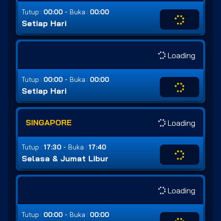
-
Tutup :
00:00
Buka :
00:00
Setiap Hari
Loading
-
Tutup :
00:00
Buka :
00:00
Setiap Hari
SINGAPORE
Loading
-
Tutup :
17:30
Buka :
17:40
Selasa & Jumat Libur
Loading
-
Tutup :
00:00
Buka :
00:00