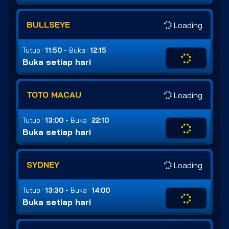
BULLSEYE
Loading
-
Tutup :
11:50
Buka :
12:15
Buka setiap hari
TOTO MACAU
Loading
-
Tutup :
13:00
Buka :
22:10
Buka setiap hari
SYDNEY
Loading
-
Tutup :
13:30
Buka :
14:00
Buka setiap hari