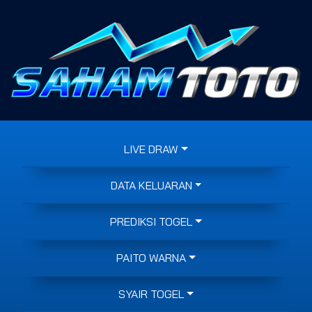
LIVE DRAW
DATA KELUARAN
PREDIKSI TOGEL
PAITO WARNA
SYAIR TOGEL