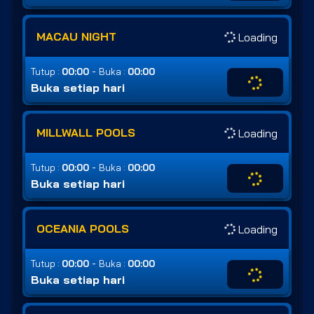
MACAU NIGHT
Loading
-
Tutup :
00:00
Buka :
00:00
Buka setiap hari
MILLWALL POOLS
Loading
-
Tutup :
00:00
Buka :
00:00
Buka setiap hari
OCEANIA POOLS
Loading
-
Tutup :
00:00
Buka :
00:00
Buka setiap hari