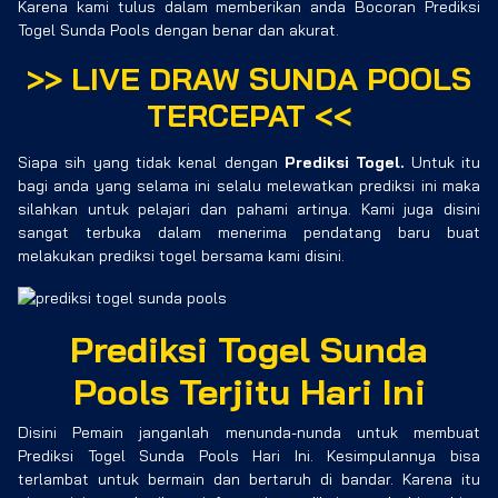
Karena kami tulus dalam memberikan anda Bocoran Prediksi
Togel Sunda Pools dengan benar dan akurat.
>>
LIVE DRAW SUNDA POOLS
TERCEPAT
<<
Siapa sih yang tidak kenal dengan
Prediksi Togel.
Untuk itu
bagi anda yang selama ini selalu melewatkan prediksi ini maka
silahkan untuk pelajari dan pahami artinya. Kami juga disini
sangat terbuka dalam menerima pendatang baru buat
melakukan prediksi togel bersama kami disini.
Prediksi Togel Sunda
Pools Terjitu Hari Ini
Disini Pemain janganlah menunda-nunda untuk membuat
Prediksi Togel Sunda Pools Hari Ini. Kesimpulannya bisa
terlambat untuk bermain dan bertaruh di bandar. Karena itu