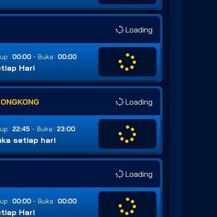
Loading
-
up :
00:00
Buka :
00:00
tiap Hari
HONGKONG
Loading
-
up :
22:45
Buka :
23:00
ka setiap hari
Loading
-
up :
00:00
Buka :
00:00
tiap Hari