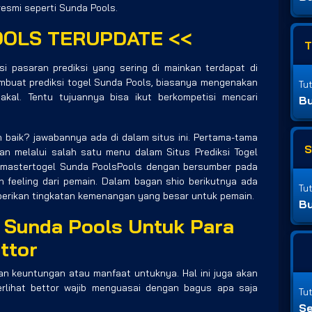
 resmi seperti Sunda Pools.
OOLS TERUPDATE
<<
T
i pasaran prediksi yang sering di mainkan terdapat di
mbuat prediksi togel Sunda Pools, biasanya mengenakan
Tut
kal. Tentu tujuannya bisa ikut berkompetisi mencari
Bu
aik? jawabannya ada di dalam situs ini. Pertama-tama
S
kan melalui salah satu menu dalam Situs Prediksi Togel
i mastertogel Sunda PoolsPools dengan bersumber pada
n feeling dari pemain. Dalam bagan shio berikutnya ada
Tut
berikan tingkatan kemenangan yang besar untuk pemain.
Bu
l Sunda Pools Untuk Para
ttor
n keuntungan atau manfaat untuknya. Hal ini juga akan
rlihat bettor wajib menguasai dengan bagus apa saja
Tut
Se