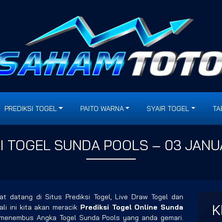
PREDIKSI TOGEL
PAITO WARNA
SYAIR TOGEL
TA
I TOGEL SUNDA POOLS – 03 JANU
t datang di Situs Prediksi Togel, Live Draw Togel dan
K
li ini kita akan meracik
Prediksi Togel Online Sunda
menembus Angka Togel Sunda Pools yang anda gemari.