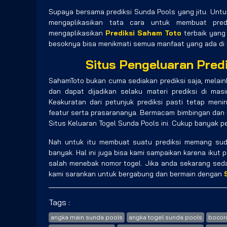
Supaya bersama prediksi Sunda Pools yang jitu. Untu
mengaplikasikan tata cara untuk membuat pre
mengaplikasikan
Prediksi Saham Toto
terbaik yang 
besoknya bisa menikmati semua manfaat yang ada di r
Situs Pengeluaran Pred
SahamToto bukan cuma sediakan prediksi saja, melainka
dan dapat dijadikan selaku materi prediksi di mas
Keakuratan dari petunjuk prediksi pasti tetap men
featur serta prasarananya. Bermacam bimbingan dan k
Situs Keluaran Togel Sunda Pools ini. Cukup banyak p
Nah untuk itu membuat suatu prediksi memang sud
banyak. Hal ini juga bisa kami sampaikan karena ikut
salah menebak nomor togel. Jika anda sekarang se
kami sarankan untuk bergabung dan bermain dengan
Tags :
angka main sunda pools
angka togel sunda pools
bocor