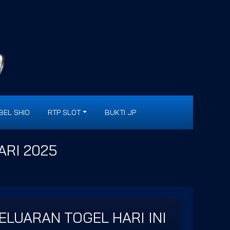
BEL SHIO
RTP SLOT
BUKTI JP
ARI 2025
ELUARAN TOGEL HARI INI