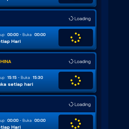
Loading
-
up :
00:00
Buka :
00:00
tiap Hari
HINA
Loading
-
up :
15:15
Buka :
15:30
ka setiap hari
Loading
-
up :
00:00
Buka :
00:00
tiap Hari