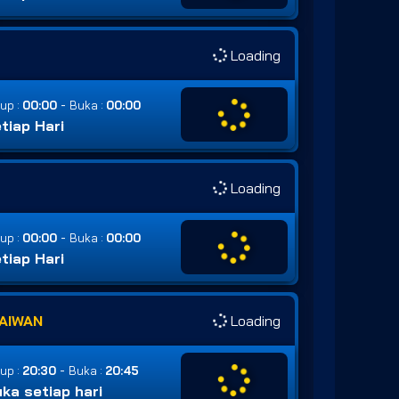
Loading
-
up :
00:00
Buka :
00:00
tiap Hari
Loading
-
up :
00:00
Buka :
00:00
tiap Hari
AIWAN
Loading
-
up :
20:30
Buka :
20:45
ka setiap hari