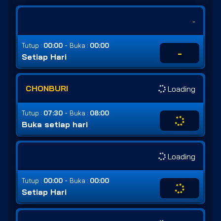
-
-
Tutup :
00:00
Buka :
00:00
-
Setiap Hari
CHONBURI
Loading
-
Tutup :
07:30
Buka :
08:00
Buka setiap hari
Loading
-
Tutup :
00:00
Buka :
00:00
Setiap Hari