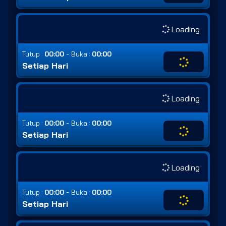
Loading
-
Tutup :
00:00
Buka :
00:00
Setiap Hari
Loading
-
Tutup :
00:00
Buka :
00:00
Setiap Hari
Loading
-
Tutup :
00:00
Buka :
00:00
Setiap Hari