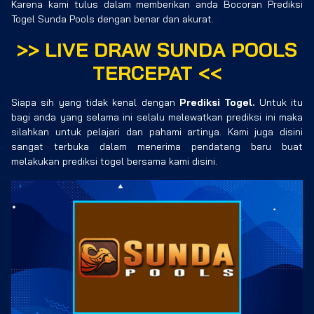
Karena kami tulus dalam memberikan anda Bocoran Prediksi
Togel Sunda Pools dengan benar dan akurat.
>>
LIVE DRAW SUNDA POOLS
TERCEPAT
<<
Siapa sih yang tidak kenal dengan
Prediksi Togel.
Untuk itu
bagi anda yang selama ini selalu melewatkan prediksi ini maka
silahkan untuk pelajari dan pahami artinya. Kami juga disini
sangat terbuka dalam menerima pendatang baru buat
melakukan prediksi togel bersama kami disini.