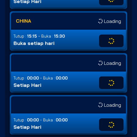
Setiap Hari
CHINA
Loading
-
Tutup :
15:15
Buka :
15:30
Buka setiap hari
Loading
-
Tutup :
00:00
Buka :
00:00
Setiap Hari
Loading
-
Tutup :
00:00
Buka :
00:00
Setiap Hari