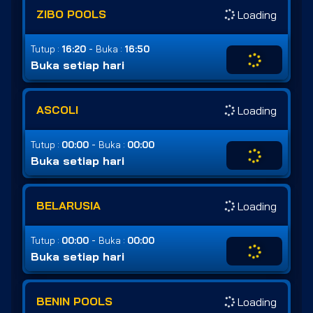
ZIBO POOLS
Loading
-
Tutup :
16:20
Buka :
16:50
Buka setiap hari
ASCOLI
Loading
-
Tutup :
00:00
Buka :
00:00
Buka setiap hari
BELARUSIA
Loading
-
Tutup :
00:00
Buka :
00:00
Buka setiap hari
BENIN POOLS
Loading