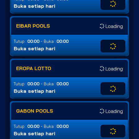
Buka setiap hari
EIBAR POOLS
Loading
-
Tutup :
00:00
Buka :
00:00
Buka setiap hari
EROPA LOTTO
Loading
-
Tutup :
00:00
Buka :
00:00
Buka setiap hari
GABON POOLS
Loading
-
Tutup :
00:00
Buka :
00:00
Buka setiap hari