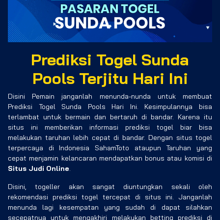
Prediksi Togel Sunda
Pools Terjitu Hari Ini
Disini Pemain janganlah menunda-nunda untuk membuat
Prediksi Togel Sunda Pools Hari Ini. Kesimpulannya bisa
terlambat untuk bermain dan bertaruh di bandar. Karena itu
situs ini memberikan informasi prediksi togel biar bisa
melakukan taruhan lebih cepat di bandar. Dengan situs togel
terpercaya di Indonesia SahamToto ataupun Taruhan yang
cepat menjamin kelancaran mendapatkan bonus atau komisi di
Situs Judi Online
.
Disini, togeller akan sangat diuntungkan sekali oleh
rekomendasi prediksi togel tercepat di situs ini. Janganlah
menunda lagi kesempatan yang sudah di dapat silahkan
secepatnya untuk mengakhiri melakukan betting prediksi di