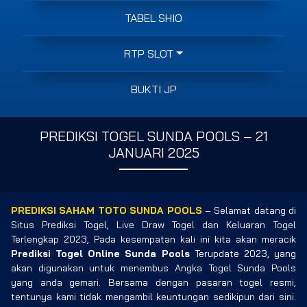
TABEL SHIO
RTP SLOT
BUKTI JP
PREDIKSI TOGEL SUNDA POOLS – 21
JANUARI 2025
PREDIKSI SAHAM TOTO SUNDA POOLS
– Selamat datang di
Situs Prediksi Togel, Live Draw Togel dan Keluaran Togel
Terlengkap 2023, Pada kesempatan kali ini kita akan meracik
Prediksi Togel Online Sunda Pools
Terupdate 2023, yang
akan digunakan untuk menembus Angka Togel Sunda Pools
yang anda gemari. Bersama dengan pasaran togel resmi,
tentunya kami tidak mengambil keuntungan sedikipun dari sini.