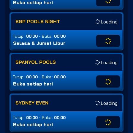
Buka setiap hari
SGP POOLS NIGHT
Loading
-
Tutup :
00:00
Buka :
00:00
Selasa & Jumat Libur
SPANYOL POOLS
Loading
-
Tutup :
00:00
Buka :
00:00
Buka setiap hari
SYDNEY EVEN
Loading
-
Tutup :
00:00
Buka :
00:00
Buka setiap hari