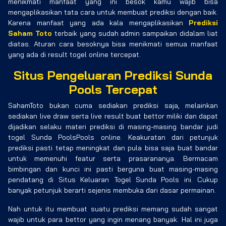
menikmati manfaat yang ini besok kamu wajib bisa
mengaplikasikan tata cara untuk membuat prediksi dengan baik.
Karena manfaat yang ada kala mengaplikasikan
Prediksi
Saham Toto
terbaik yang sudah admin sampaikan didalam liat
diatas. Aturan cara besoknya bisa menikmati semua manfaat
yang ada di result togel online tercepat.
Situs Pengeluaran Prediksi Sunda
Pools Tercepat
SahamToto bukan cuma sediakan prediksi saja, melainkan
sediakan live draw serta live result buat bettor miliki dan dapat
dijadikan selaku materi prediksi di masing-masing bandar judi
togel Sunda PoolsPools online. Keakuratan dari petunjuk
prediksi pasti tetap meningkat dan pula bisa saja buat bandar
untuk memenuhi featur serta prasarananya. Bermacam
bimbingan dan kunci ini pasti berguna buat masing-masing
pendatang di Situs Keluaran Togel Sunda Pools ini. Cukup
banyak petunjuk berarti sejenis membuka dari dasar permainan.
Nah untuk itu membuat suatu prediksi memang sudah sangat
wajib untuk para bettor yang ingin menang banyak. Hal ini juga