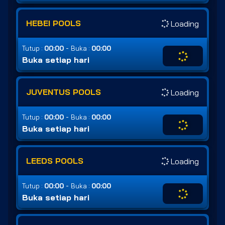
HEBEI POOLS
Loading
-
Tutup :
00:00
Buka :
00:00
Buka setiap hari
JUVENTUS POOLS
Loading
-
Tutup :
00:00
Buka :
00:00
Buka setiap hari
LEEDS POOLS
Loading
-
Tutup :
00:00
Buka :
00:00
Buka setiap hari