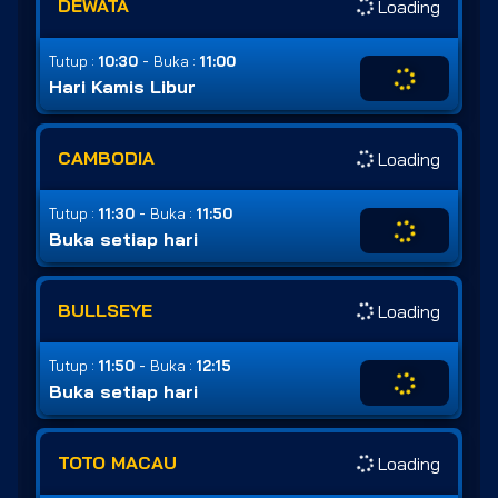
DEWATA
Loading
-
Tutup :
10:30
Buka :
11:00
Hari Kamis Libur
CAMBODIA
Loading
-
Tutup :
11:30
Buka :
11:50
Buka setiap hari
BULLSEYE
Loading
-
Tutup :
11:50
Buka :
12:15
Buka setiap hari
TOTO MACAU
Loading