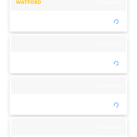
WATFORD
Loading
-
Tutup :
01:20
Buka :
01:55
Buka setiap hari
Loading
-
Tutup :
00:00
Buka :
00:00
Setiap Hari
Loading
-
Tutup :
00:00
Buka :
00:00
Setiap Hari
Loading