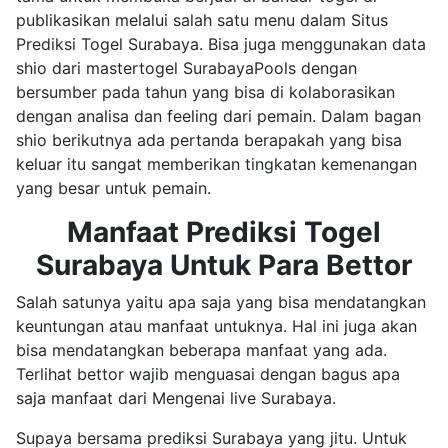
publikasikan melalui salah satu menu dalam Situs
Prediksi Togel Surabaya. Bisa juga menggunakan data
shio dari mastertogel SurabayaPools dengan
bersumber pada tahun yang bisa di kolaborasikan
dengan analisa dan feeling dari pemain. Dalam bagan
shio berikutnya ada pertanda berapakah yang bisa
keluar itu sangat memberikan tingkatan kemenangan
yang besar untuk pemain.
Manfaat Prediksi Togel
Surabaya Untuk Para Bettor
Salah satunya yaitu apa saja yang bisa mendatangkan
keuntungan atau manfaat untuknya. Hal ini juga akan
bisa mendatangkan beberapa manfaat yang ada.
Terlihat bettor wajib menguasai dengan bagus apa
saja manfaat dari Mengenai live Surabaya.
Supaya bersama prediksi Surabaya yang jitu. Untuk