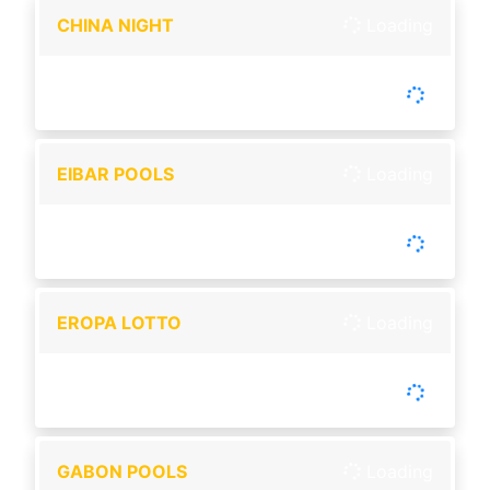
CHINA NIGHT
Loading
-
Tutup :
00:00
Buka :
00:00
Buka setiap hari
EIBAR POOLS
Loading
-
Tutup :
00:00
Buka :
00:00
Buka setiap hari
EROPA LOTTO
Loading
-
Tutup :
00:00
Buka :
00:00
Buka setiap hari
GABON POOLS
Loading