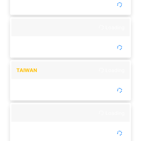
Tutup :
00:00
Buka :
00:00
Setiap Hari
Loading
-
Tutup :
00:00
Buka :
00:00
Setiap Hari
TAIWAN
Loading
-
Tutup :
20:30
Buka :
20:45
Buka setiap hari
Loading
-
Tutup :
00:00
Buka :
00:00
Setiap Hari