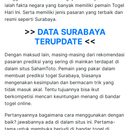
ialah fakta negara yang banyak memiliki pemain Togel
Hari Ini. Serta memiliki jenis pasaran yang terbaik dan
resmi seperti Surabaya.
>>
DATA SURABAYA
TERUPDATE
<<
Dengan maksud lain, masing-masing dari rekomendasi
pasaran prediksi yang sering di mainkan terdapat di
dalam situs SahamToto. Pemain yang pakar dalam
membuat prediksi togel Surabaya, biasanya
mengenakan kesimpulan dan bermacam trik yang
tidak masuk akal. Tentu tujuannya bisa ikut
berkompetisi mencari keuntungan menang di bandar
togel online.
Pertanyaannya bagaimana cara menggunakan dengan
baik? jawabannya ada di dalam situs ini. Pertama-
tama untuk membuka berjudi di bandar togel di