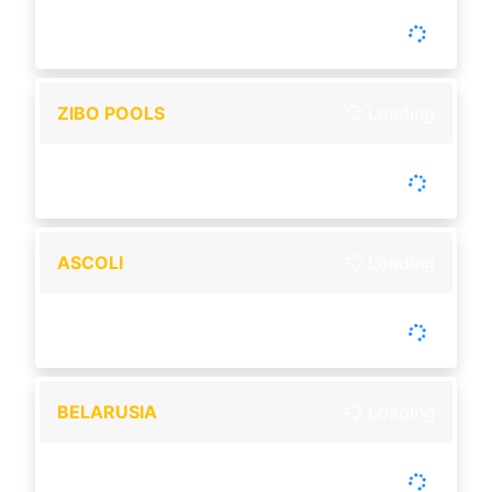
-
Tutup :
00:00
Buka :
00:00
Setiap Hari
ZIBO POOLS
Loading
-
Tutup :
16:20
Buka :
16:50
Buka setiap hari
ASCOLI
Loading
-
Tutup :
00:00
Buka :
00:00
Buka setiap hari
BELARUSIA
Loading
-
Tutup :
00:00
Buka :
00:00
Buka setiap hari