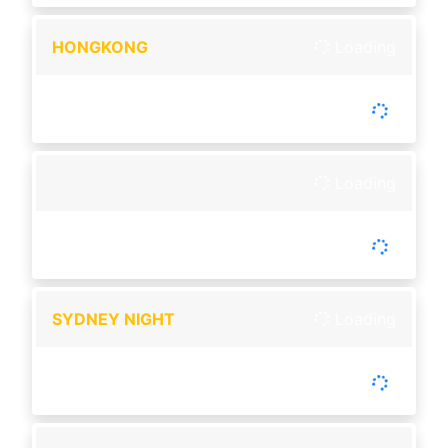
HONGKONG
Loading
-
Tutup :
22:45
Buka :
23:00
Buka setiap hari
Loading
-
Tutup :
00:00
Buka :
00:00
Setiap Hari
SYDNEY NIGHT
Loading
-
Tutup :
00:00
Buka :
00:25
Buka setiap hari