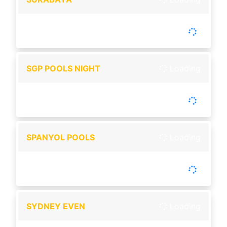
-
Tutup :
00:00
Buka :
00:00
Buka setiap hari
SGP POOLS NIGHT
Loading
-
Tutup :
00:00
Buka :
00:00
Selasa & Jumat Libur
SPANYOL POOLS
Loading
-
Tutup :
00:00
Buka :
00:00
Buka setiap hari
SYDNEY EVEN
Loading