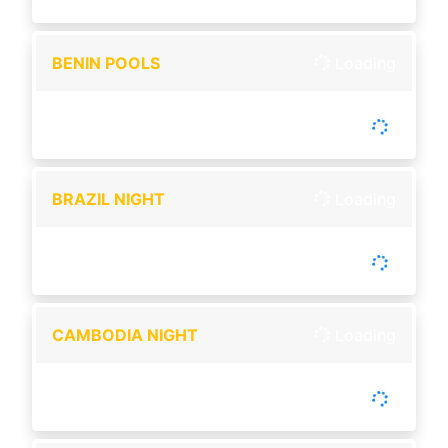
BENIN POOLS
Loading
-
Tutup :
00:00
Buka :
00:00
Buka setiap hari
BRAZIL NIGHT
Loading
-
Tutup :
00:00
Buka :
00:00
Buka setiap hari
CAMBODIA NIGHT
Loading
-
Tutup :
00:00
Buka :
00:00
Buka setiap hari