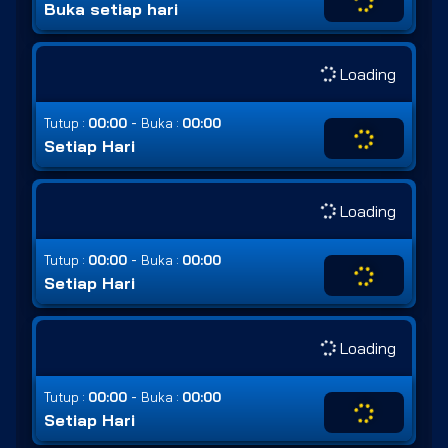
Buka setiap hari
Loading
-
Tutup :
00:00
Buka :
00:00
Setiap Hari
Loading
-
Tutup :
00:00
Buka :
00:00
Setiap Hari
Loading
-
Tutup :
00:00
Buka :
00:00
Setiap Hari