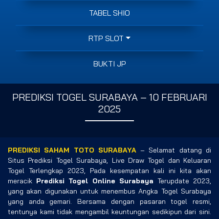
TABEL SHIO
RTP SLOT
BUKTI JP
PREDIKSI TOGEL SURABAYA – 10 FEBRUARI
2025
PREDIKSI SAHAM TOTO SURABAYA
– Selamat datang di
Situs Prediksi Togel Surabaya, Live Draw Togel dan Keluaran
Togel Terlengkap 2023, Pada kesempatan kali ini kita akan
meracik
Prediksi Togel Online Surabaya
Terupdate 2023,
yang akan digunakan untuk menembus Angka Togel Surabaya
yang anda gemari. Bersama dengan pasaran togel resmi,
tentunya kami tidak mengambil keuntungan sedikipun dari sini.