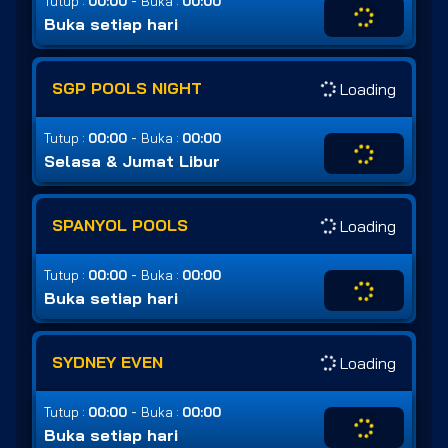
-
Tutup :
00:00
Buka :
00:00
Buka setiap hari
SGP POOLS NIGHT
Loading
-
Tutup :
00:00
Buka :
00:00
Selasa & Jumat Libur
SPANYOL POOLS
Loading
-
Tutup :
00:00
Buka :
00:00
Buka setiap hari
SYDNEY EVEN
Loading
-
Tutup :
00:00
Buka :
00:00
Buka setiap hari