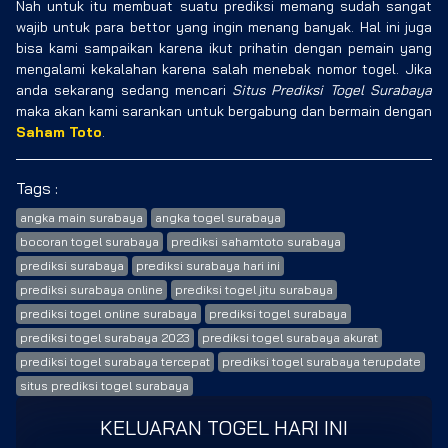
Nah untuk itu membuat suatu prediksi memang sudah sangat
wajib untuk para bettor yang ingin menang banyak. Hal ini juga
bisa kami sampaikan karena ikut prihatin dengan pemain yang
mengalami kekalahan karena salah menebak nomor togel. Jika
anda sekarang sedang mencari
Situs Prediksi Togel Surabaya
maka akan kami sarankan untuk bergabung dan bermain dengan
Saham Toto
.
Tags :
angka main surabaya
angka togel surabaya
bocoran togel surabaya
prediksi sahamtoto surabaya
prediksi surabaya
prediksi surabaya hari ini
prediksi surabaya online
prediksi togel jitu surabaya
prediksi togel online surabaya
prediksi togel surabaya
prediksi togel surabaya 2023
prediksi togel surabaya akurat
prediksi togel surabaya tercepat
prediksi togel surabaya terupdate
situs prediksi togel surabaya
KELUARAN TOGEL HARI INI