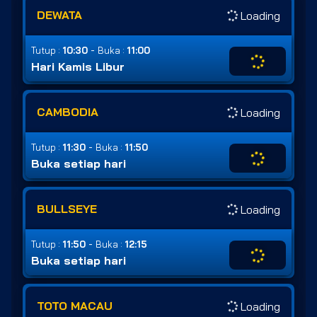
DEWATA
Loading
-
Tutup :
10:30
Buka :
11:00
Hari Kamis Libur
CAMBODIA
Loading
-
Tutup :
11:30
Buka :
11:50
Buka setiap hari
BULLSEYE
Loading
-
Tutup :
11:50
Buka :
12:15
Buka setiap hari
TOTO MACAU
Loading