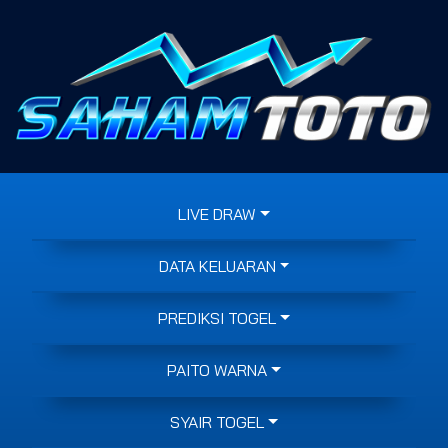
LIVE DRAW
DATA KELUARAN
PREDIKSI TOGEL
PAITO WARNA
SYAIR TOGEL