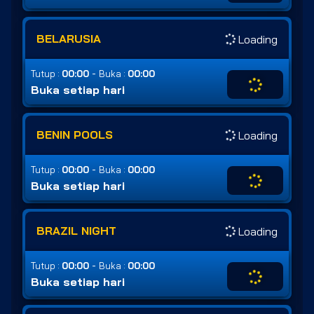
BELARUSIA
Loading
-
Tutup :
00:00
Buka :
00:00
Buka setiap hari
BENIN POOLS
Loading
-
Tutup :
00:00
Buka :
00:00
Buka setiap hari
BRAZIL NIGHT
Loading
-
Tutup :
00:00
Buka :
00:00
Buka setiap hari