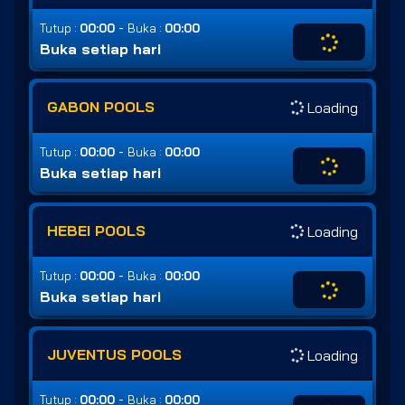
-
Tutup :
00:00
Buka :
00:00
Buka setiap hari
GABON POOLS
Loading
-
Tutup :
00:00
Buka :
00:00
Buka setiap hari
HEBEI POOLS
Loading
-
Tutup :
00:00
Buka :
00:00
Buka setiap hari
JUVENTUS POOLS
Loading
-
Tutup :
00:00
Buka :
00:00