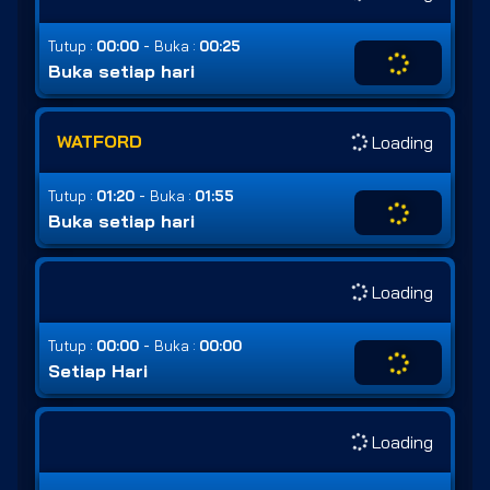
-
Tutup :
00:00
Buka :
00:25
Buka setiap hari
WATFORD
Loading
-
Tutup :
01:20
Buka :
01:55
Buka setiap hari
Loading
-
Tutup :
00:00
Buka :
00:00
Setiap Hari
Loading