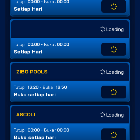
-
Tutup :
00:00
Buka :
00:00
Setiap Hari
Loading
-
Tutup :
00:00
Buka :
00:00
Setiap Hari
ZIBO POOLS
Loading
-
Tutup :
16:20
Buka :
16:50
Buka setiap hari
ASCOLI
Loading
-
Tutup :
00:00
Buka :
00:00
Buka setiap hari