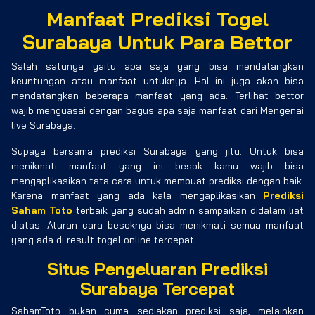
Manfaat Prediksi Togel
Surabaya Untuk Para Bettor
Salah satunya yaitu apa saja yang bisa mendatangkan
keuntungan atau manfaat untuknya. Hal ini juga akan bisa
mendatangkan beberapa manfaat yang ada. Terlihat bettor
wajib menguasai dengan bagus apa saja manfaat dari Mengenai
live Surabaya.
Supaya bersama prediksi Surabaya yang jitu. Untuk bisa
menikmati manfaat yang ini besok kamu wajib bisa
mengaplikasikan tata cara untuk membuat prediksi dengan baik.
Karena manfaat yang ada kala mengaplikasikan
Prediksi
Saham Toto
terbaik yang sudah admin sampaikan didalam liat
diatas. Aturan cara besoknya bisa menikmati semua manfaat
yang ada di result togel online tercepat.
Situs Pengeluaran Prediksi
Surabaya Tercepat
SahamToto bukan cuma sediakan prediksi saja, melainkan