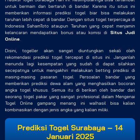
untuk bermain dan bertaruh di bandar. Karena itu situs ini
memberikan informasi prediksi togel biar bisa melakukan
taruhan lebih cepat di bandar. Dengan situs togel terpercaya di
Indonesia SahamToto ataupun Taruhan yang cepat menjamin
kelancaran mendapatkan bonus atau komisi di
Situs Judi
Online
.
Disini, togeller akan sangat diuntungkan sekali oleh
rekomendasi prediksi togel tercepat di situs ini. Janganlah
menunda lagi kesempatan yang sudah di dapat silahkan
secepatnya untuk mengakhiri melakukan betting prediksi di
masing-masing pasaran togel. Persoalan bandar yang
memberikan prediksi dewa alam yang menghasilkan bocoran
angka togel khusus. Semua itu di berikan oleh bandar dari
seorang togel pakar yang sangat profesional dalam Mengenai
Togel Online gampang menang ini walhasil bisa kalian
kombinasikan dengan jenis angka yang kalian miliki.
Prediksi Togel Surabaya – 14
Januari 2025