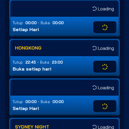
Loading
-
Tutup :
00:00
Buka :
00:00
Setiap Hari
HONGKONG
Loading
-
Tutup :
22:45
Buka :
23:00
Buka setiap hari
Loading
-
Tutup :
00:00
Buka :
00:00
Setiap Hari
SYDNEY NIGHT
Loading