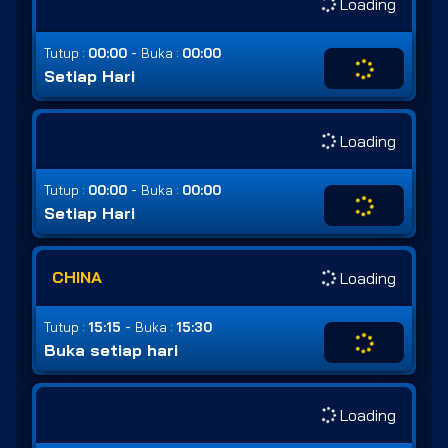
Loading
-
Tutup :
00:00
Buka :
00:00
Setiap Hari
Loading
-
Tutup :
00:00
Buka :
00:00
Setiap Hari
CHINA
Loading
-
Tutup :
15:15
Buka :
15:30
Buka setiap hari
Loading