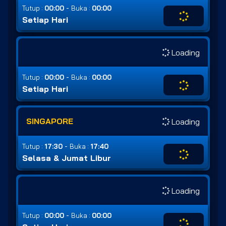
-
Tutup :
00:00
Buka :
00:00
Setiap Hari
Loading
-
Tutup :
00:00
Buka :
00:00
Setiap Hari
SINGAPORE
Loading
-
Tutup :
17:30
Buka :
17:40
Selasa & Jumat Libur
Loading
-
Tutup :
00:00
Buka :
00:00