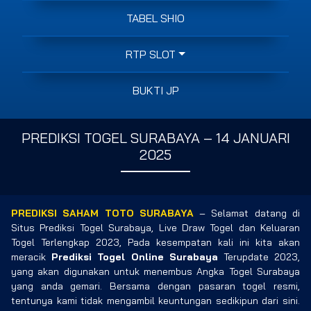
TABEL SHIO
RTP SLOT
BUKTI JP
PREDIKSI TOGEL SURABAYA – 14 JANUARI
2025
PREDIKSI SAHAM TOTO SURABAYA
– Selamat datang di
Situs Prediksi Togel Surabaya, Live Draw Togel dan Keluaran
Togel Terlengkap 2023, Pada kesempatan kali ini kita akan
meracik
Prediksi Togel Online Surabaya
Terupdate 2023,
yang akan digunakan untuk menembus Angka Togel Surabaya
yang anda gemari. Bersama dengan pasaran togel resmi,
tentunya kami tidak mengambil keuntungan sedikipun dari sini.