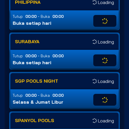
PHILIPPINA
Loading
-
Tutup :
00:00
Buka :
00:00
Buka setiap hari
SURABAYA
Loading
-
Tutup :
00:00
Buka :
00:00
Buka setiap hari
SGP POOLS NIGHT
Loading
-
Tutup :
00:00
Buka :
00:00
Selasa & Jumat Libur
SPANYOL POOLS
Loading