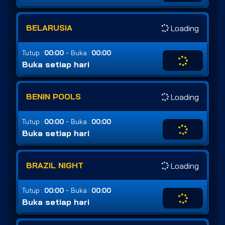
BELARUSIA
Loading
-
Tutup :
00:00
Buka :
00:00
Buka setiap hari
BENIN POOLS
Loading
-
Tutup :
00:00
Buka :
00:00
Buka setiap hari
BRAZIL NIGHT
Loading
-
Tutup :
00:00
Buka :
00:00
Buka setiap hari