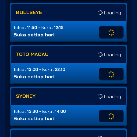
BULLSEYE
Loading
-
Tutup :
11:50
Buka :
12:15
Buka setiap hari
TOTO MACAU
Loading
-
Tutup :
13:00
Buka :
22:10
Buka setiap hari
SYDNEY
Loading
-
Tutup :
13:30
Buka :
14:00
Buka setiap hari