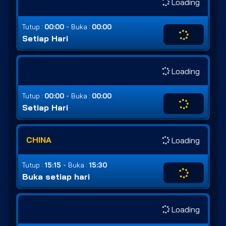
Loading
-
Tutup :
00:00
Buka :
00:00
Setiap Hari
Loading
-
Tutup :
00:00
Buka :
00:00
Setiap Hari
CHINA
Loading
-
Tutup :
15:15
Buka :
15:30
Buka setiap hari
Loading