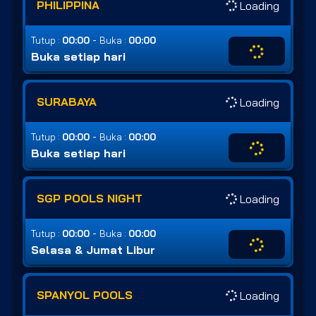
PHILIPPINA
Loading
-
Tutup :
00:00
Buka :
00:00
Buka setiap hari
SURABAYA
Loading
-
Tutup :
00:00
Buka :
00:00
Buka setiap hari
SGP POOLS NIGHT
Loading
-
Tutup :
00:00
Buka :
00:00
Selasa & Jumat Libur
SPANYOL POOLS
Loading