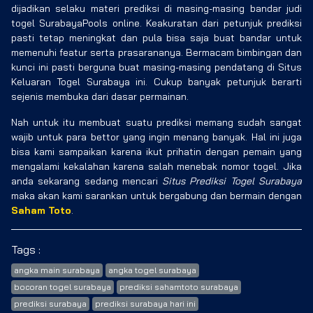
dijadikan selaku materi prediksi di masing-masing bandar judi
togel SurabayaPools online. Keakuratan dari petunjuk prediksi
pasti tetap meningkat dan pula bisa saja buat bandar untuk
memenuhi featur serta prasarananya. Bermacam bimbingan dan
kunci ini pasti berguna buat masing-masing pendatang di Situs
Keluaran Togel Surabaya ini. Cukup banyak petunjuk berarti
sejenis membuka dari dasar permainan.
Nah untuk itu membuat suatu prediksi memang sudah sangat
wajib untuk para bettor yang ingin menang banyak. Hal ini juga
bisa kami sampaikan karena ikut prihatin dengan pemain yang
mengalami kekalahan karena salah menebak nomor togel. Jika
anda sekarang sedang mencari
Situs Prediksi Togel Surabaya
maka akan kami sarankan untuk bergabung dan bermain dengan
Saham Toto
.
Tags :
angka main surabaya
angka togel surabaya
bocoran togel surabaya
prediksi sahamtoto surabaya
prediksi surabaya
prediksi surabaya hari ini