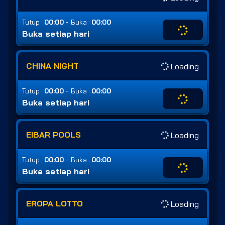
-
Tutup :
00:00
Buka :
00:00
Buka setiap hari
CHINA NIGHT
Loading
-
Tutup :
00:00
Buka :
00:00
Buka setiap hari
EIBAR POOLS
Loading
-
Tutup :
00:00
Buka :
00:00
Buka setiap hari
EROPA LOTTO
Loading