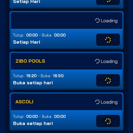
Setiap Hari
Loading
-
Tutup :
00:00
Buka :
00:00
Setiap Hari
ZIBO POOLS
Loading
-
Tutup :
16:20
Buka :
16:50
Buka setiap hari
ASCOLI
Loading
-
Tutup :
00:00
Buka :
00:00
Buka setiap hari