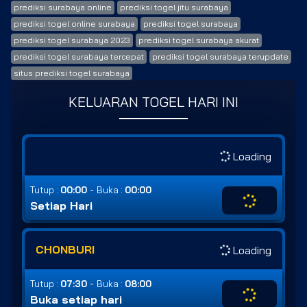
prediksi surabaya online
prediksi togel jitu surabaya
prediksi togel online surabaya
prediksi togel surabaya
prediksi togel surabaya 2023
prediksi togel surabaya akurat
prediksi togel surabaya tercepat
prediksi togel surabaya terupdate
situs prediksi togel surabaya
KELUARAN TOGEL HARI INI
Loading
-
Tutup :
00:00
Buka :
00:00
Setiap Hari
CHONBURI
Loading
-
Tutup :
07:30
Buka :
08:00
Buka setiap hari