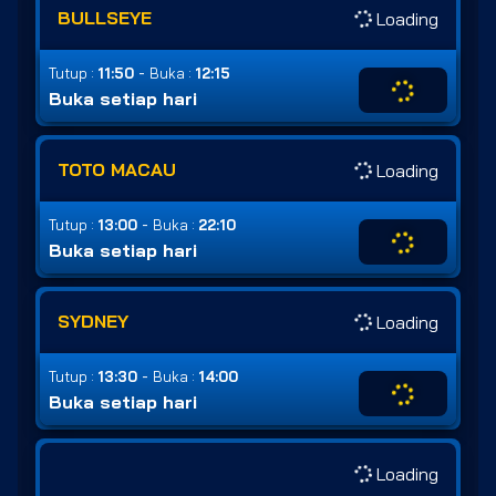
BULLSEYE
Loading
-
Tutup :
11:50
Buka :
12:15
Buka setiap hari
TOTO MACAU
Loading
-
Tutup :
13:00
Buka :
22:10
Buka setiap hari
SYDNEY
Loading
-
Tutup :
13:30
Buka :
14:00
Buka setiap hari
Loading