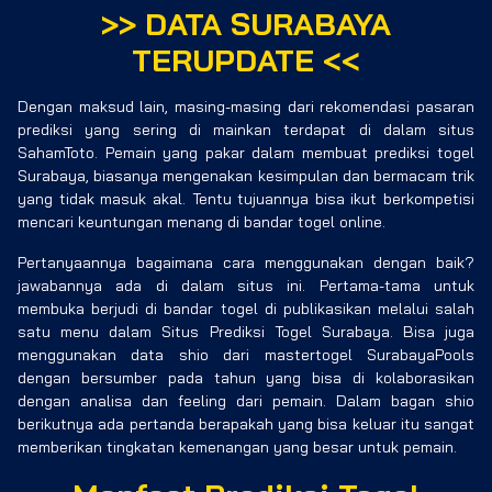
>>
DATA SURABAYA
TERUPDATE
<<
Dengan maksud lain, masing-masing dari rekomendasi pasaran
prediksi yang sering di mainkan terdapat di dalam situs
SahamToto. Pemain yang pakar dalam membuat prediksi togel
Surabaya, biasanya mengenakan kesimpulan dan bermacam trik
yang tidak masuk akal. Tentu tujuannya bisa ikut berkompetisi
mencari keuntungan menang di bandar togel online.
Pertanyaannya bagaimana cara menggunakan dengan baik?
jawabannya ada di dalam situs ini. Pertama-tama untuk
membuka berjudi di bandar togel di publikasikan melalui salah
satu menu dalam Situs Prediksi Togel Surabaya. Bisa juga
menggunakan data shio dari mastertogel SurabayaPools
dengan bersumber pada tahun yang bisa di kolaborasikan
dengan analisa dan feeling dari pemain. Dalam bagan shio
berikutnya ada pertanda berapakah yang bisa keluar itu sangat
memberikan tingkatan kemenangan yang besar untuk pemain.