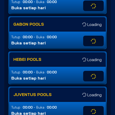
-
Tutup :
00:00
Buka :
00:00
Buka setiap hari
GABON POOLS
Loading
-
Tutup :
00:00
Buka :
00:00
Buka setiap hari
HEBEI POOLS
Loading
-
Tutup :
00:00
Buka :
00:00
Buka setiap hari
JUVENTUS POOLS
Loading
-
Tutup :
00:00
Buka :
00:00
Buka setiap hari