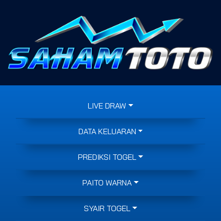
LIVE DRAW
DATA KELUARAN
PREDIKSI TOGEL
PAITO WARNA
SYAIR TOGEL