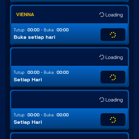
VIENNA
Loading
-
Tutup :
00:00
Buka :
00:00
Buka setiap hari
Loading
-
Tutup :
00:00
Buka :
00:00
Setiap Hari
Loading
-
Tutup :
00:00
Buka :
00:00
Setiap Hari