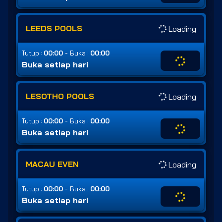
LEEDS POOLS
Loading
-
Tutup :
00:00
Buka :
00:00
Buka setiap hari
LESOTHO POOLS
Loading
-
Tutup :
00:00
Buka :
00:00
Buka setiap hari
MACAU EVEN
Loading
-
Tutup :
00:00
Buka :
00:00
Buka setiap hari