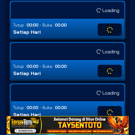
Loading
-
Tutup :
00:00
Buka :
00:00
Setiap Hari
Loading
-
Tutup :
00:00
Buka :
00:00
Setiap Hari
Loading
-
Tutup :
00:00
Buka :
00:00
Setiap Hari