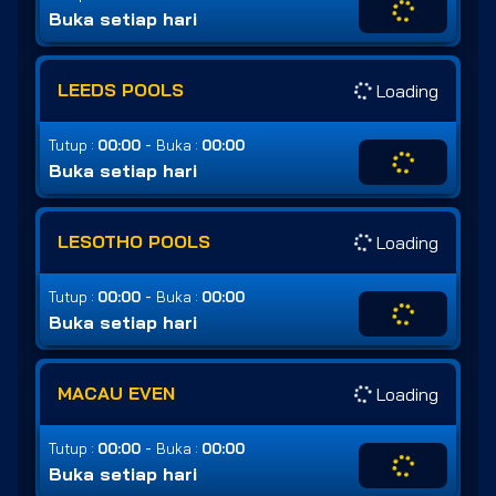
Buka setiap hari
LEEDS POOLS
Loading
-
Tutup :
00:00
Buka :
00:00
Buka setiap hari
LESOTHO POOLS
Loading
-
Tutup :
00:00
Buka :
00:00
Buka setiap hari
MACAU EVEN
Loading
-
Tutup :
00:00
Buka :
00:00
Buka setiap hari