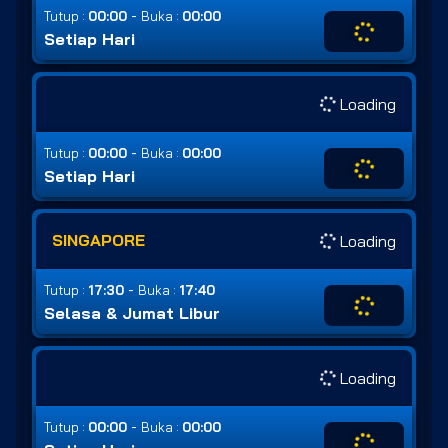
-
Tutup :
00:00
Buka :
00:00
Setiap Hari
Loading
-
Tutup :
00:00
Buka :
00:00
Setiap Hari
SINGAPORE
Loading
-
Tutup :
17:30
Buka :
17:40
Selasa & Jumat Libur
Loading
-
Tutup :
00:00
Buka :
00:00