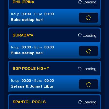
PHILIPPINA
Loading
-
Tutup :
00:00
Buka :
00:00
Buka setiap hari
SURABAYA
Loading
-
Tutup :
00:00
Buka :
00:00
Buka setiap hari
SGP POOLS NIGHT
Loading
-
Tutup :
00:00
Buka :
00:00
Selasa & Jumat Libur
SPANYOL POOLS
Loading