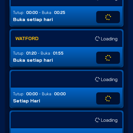
-
Tutup :
00:00
Buka :
00:25
Buka setiap hari
WATFORD
Loading
-
Tutup :
01:20
Buka :
01:55
Buka setiap hari
Loading
-
Tutup :
00:00
Buka :
00:00
Setiap Hari
Loading