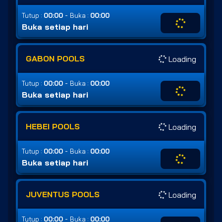
-
Tutup :
00:00
Buka :
00:00
Buka setiap hari
GABON POOLS
Loading
-
Tutup :
00:00
Buka :
00:00
Buka setiap hari
HEBEI POOLS
Loading
-
Tutup :
00:00
Buka :
00:00
Buka setiap hari
JUVENTUS POOLS
Loading
-
Tutup :
00:00
Buka :
00:00