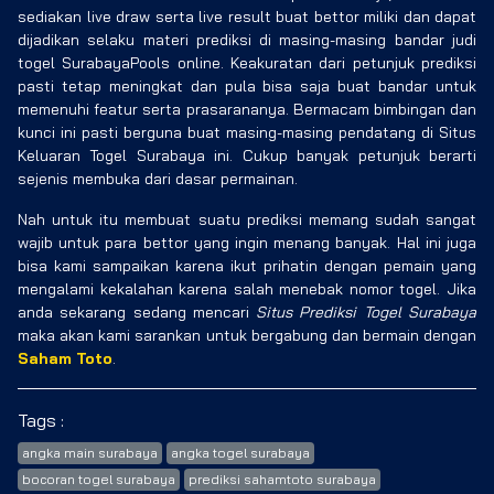
sediakan live draw serta live result buat bettor miliki dan dapat
dijadikan selaku materi prediksi di masing-masing bandar judi
togel SurabayaPools online. Keakuratan dari petunjuk prediksi
pasti tetap meningkat dan pula bisa saja buat bandar untuk
memenuhi featur serta prasarananya. Bermacam bimbingan dan
kunci ini pasti berguna buat masing-masing pendatang di Situs
Keluaran Togel Surabaya ini. Cukup banyak petunjuk berarti
sejenis membuka dari dasar permainan.
Nah untuk itu membuat suatu prediksi memang sudah sangat
wajib untuk para bettor yang ingin menang banyak. Hal ini juga
bisa kami sampaikan karena ikut prihatin dengan pemain yang
mengalami kekalahan karena salah menebak nomor togel. Jika
anda sekarang sedang mencari
Situs Prediksi Togel Surabaya
maka akan kami sarankan untuk bergabung dan bermain dengan
Saham Toto
.
Tags :
angka main surabaya
angka togel surabaya
bocoran togel surabaya
prediksi sahamtoto surabaya