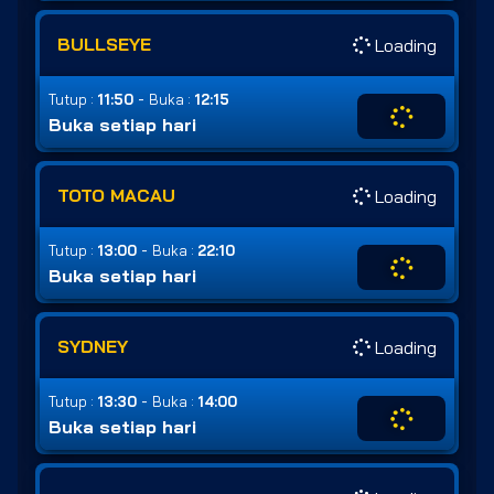
BULLSEYE
Loading
-
Tutup :
11:50
Buka :
12:15
Buka setiap hari
TOTO MACAU
Loading
-
Tutup :
13:00
Buka :
22:10
Buka setiap hari
SYDNEY
Loading
-
Tutup :
13:30
Buka :
14:00
Buka setiap hari