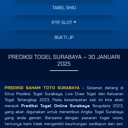
TABEL SHIO
RTP SLOT
BUKTI JP
PREDIKSI TOGEL SURABAYA – 30 JANUARI
2025
PREDIKSI SAHAM TOTO SURABAYA
– Selamat datang di
Situs Prediksi Togel Surabaya, Live Draw Togel dan Keluaran
Togel Terlengkap 2023, Pada kesempatan kali ini kita akan
meracik
Prediksi Togel Online Surabaya
Terupdate 2023,
yang akan digunakan untuk menembus Angka Togel Surabaya
yang anda gemari. Bersama dengan pasaran togel resmi,
tentunya kami tidak mengambil keuntungan sedikipun dari sini.