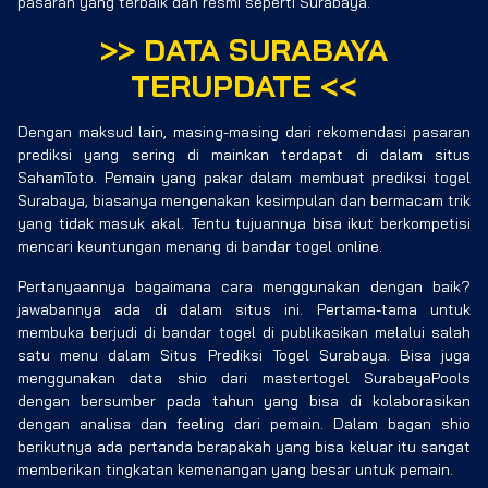
pasaran yang terbaik dan resmi seperti Surabaya.
>>
DATA SURABAYA
TERUPDATE
<<
Dengan maksud lain, masing-masing dari rekomendasi pasaran
prediksi yang sering di mainkan terdapat di dalam situs
SahamToto. Pemain yang pakar dalam membuat prediksi togel
Surabaya, biasanya mengenakan kesimpulan dan bermacam trik
yang tidak masuk akal. Tentu tujuannya bisa ikut berkompetisi
mencari keuntungan menang di bandar togel online.
Pertanyaannya bagaimana cara menggunakan dengan baik?
jawabannya ada di dalam situs ini. Pertama-tama untuk
membuka berjudi di bandar togel di publikasikan melalui salah
satu menu dalam Situs Prediksi Togel Surabaya. Bisa juga
menggunakan data shio dari mastertogel SurabayaPools
dengan bersumber pada tahun yang bisa di kolaborasikan
dengan analisa dan feeling dari pemain. Dalam bagan shio
berikutnya ada pertanda berapakah yang bisa keluar itu sangat
memberikan tingkatan kemenangan yang besar untuk pemain.