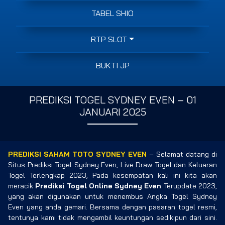
TABEL SHIO
RTP SLOT
BUKTI JP
PREDIKSI TOGEL SYDNEY EVEN – 01
JANUARI 2025
PREDIKSI SAHAM TOTO SYDNEY EVEN
– Selamat datang di
Situs Prediksi Togel Sydney Even, Live Draw Togel dan Keluaran
Togel Terlengkap 2023, Pada kesempatan kali ini kita akan
meracik
Prediksi Togel Online Sydney Even
Terupdate 2023,
yang akan digunakan untuk menembus Angka Togel Sydney
Even yang anda gemari. Bersama dengan pasaran togel resmi,
tentunya kami tidak mengambil keuntungan sedikipun dari sini.