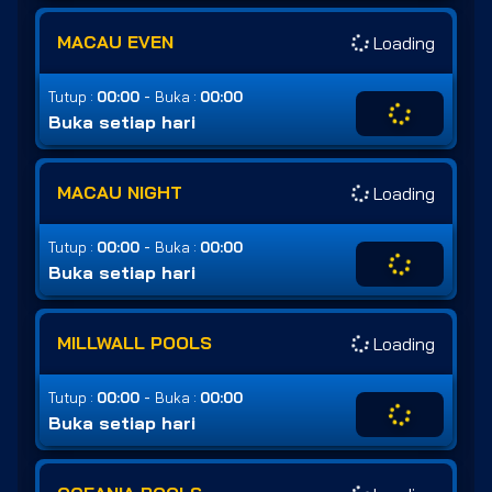
MACAU EVEN
Loading
-
Tutup :
00:00
Buka :
00:00
Buka setiap hari
MACAU NIGHT
Loading
-
Tutup :
00:00
Buka :
00:00
Buka setiap hari
MILLWALL POOLS
Loading
-
Tutup :
00:00
Buka :
00:00
Buka setiap hari