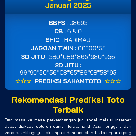
Januari 2025
BBFS
: 08695
CB
: 6 & 0
SHIO
: HARIMAU
JAGOAN TWIN
: 66*00*55
3D JITU
: 580*086*865*980*956
2D JITU
:
96*99*50*56*08*65*86*98*58*95
☆☆☆
PREDIKSI SAHAMTOTO
☆☆☆
Rekomendasi Prediksi Toto
Terbaik
Dari masa ke masa perkembangan judi togel melalui internet
dapat diakses seluruh dunia. Terutama di Asia Tenggara dan
zona sekelilingnya. Faktanya indonesia ialah fakta negara yang