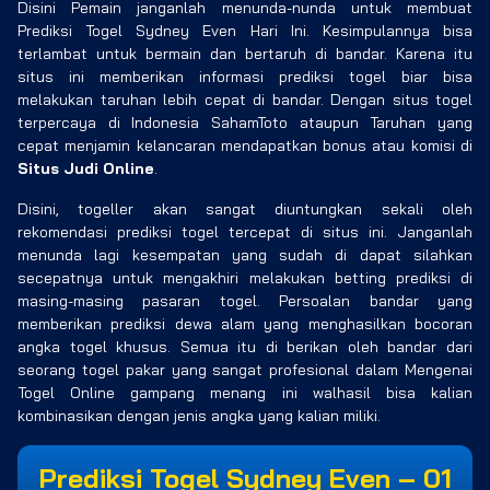
Disini Pemain janganlah menunda-nunda untuk membuat
Prediksi Togel Sydney Even Hari Ini. Kesimpulannya bisa
terlambat untuk bermain dan bertaruh di bandar. Karena itu
situs ini memberikan informasi prediksi togel biar bisa
melakukan taruhan lebih cepat di bandar. Dengan situs togel
terpercaya di Indonesia SahamToto ataupun Taruhan yang
cepat menjamin kelancaran mendapatkan bonus atau komisi di
Situs Judi Online
.
Disini, togeller akan sangat diuntungkan sekali oleh
rekomendasi prediksi togel tercepat di situs ini. Janganlah
menunda lagi kesempatan yang sudah di dapat silahkan
secepatnya untuk mengakhiri melakukan betting prediksi di
masing-masing pasaran togel. Persoalan bandar yang
memberikan prediksi dewa alam yang menghasilkan bocoran
angka togel khusus. Semua itu di berikan oleh bandar dari
seorang togel pakar yang sangat profesional dalam Mengenai
Togel Online gampang menang ini walhasil bisa kalian
kombinasikan dengan jenis angka yang kalian miliki.
Prediksi Togel Sydney Even – 01