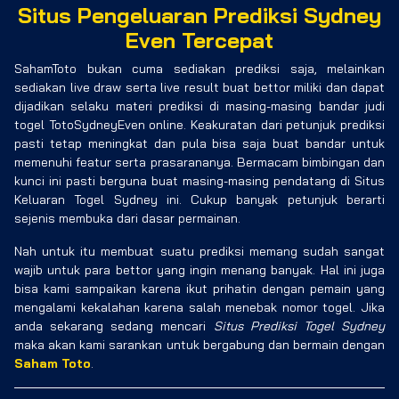
Situs Pengeluaran Prediksi Sydney
Even Tercepat
SahamToto bukan cuma sediakan prediksi saja, melainkan
sediakan live draw serta live result buat bettor miliki dan dapat
dijadikan selaku materi prediksi di masing-masing bandar judi
togel TotoSydneyEven online. Keakuratan dari petunjuk prediksi
pasti tetap meningkat dan pula bisa saja buat bandar untuk
memenuhi featur serta prasarananya. Bermacam bimbingan dan
kunci ini pasti berguna buat masing-masing pendatang di Situs
Keluaran Togel Sydney ini. Cukup banyak petunjuk berarti
sejenis membuka dari dasar permainan.
Nah untuk itu membuat suatu prediksi memang sudah sangat
wajib untuk para bettor yang ingin menang banyak. Hal ini juga
bisa kami sampaikan karena ikut prihatin dengan pemain yang
mengalami kekalahan karena salah menebak nomor togel. Jika
anda sekarang sedang mencari
Situs Prediksi Togel Sydney
maka akan kami sarankan untuk bergabung dan bermain dengan
Saham Toto
.