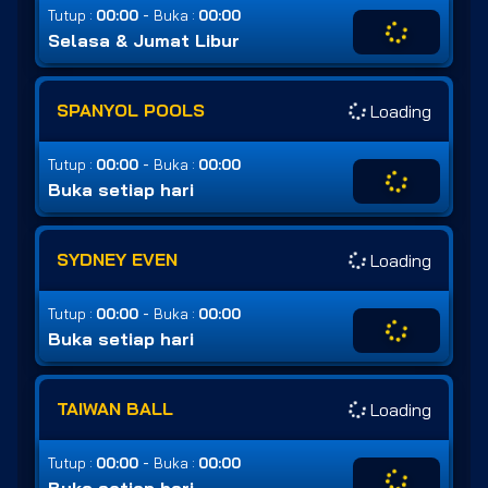
-
Tutup :
00:00
Buka :
00:00
Selasa & Jumat Libur
SPANYOL POOLS
Loading
-
Tutup :
00:00
Buka :
00:00
Buka setiap hari
SYDNEY EVEN
Loading
-
Tutup :
00:00
Buka :
00:00
Buka setiap hari
TAIWAN BALL
Loading
-
Tutup :
00:00
Buka :
00:00