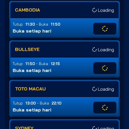
CAMBODIA
Loading
-
Tutup :
11:30
Buka :
11:50
Buka setiap hari
BULLSEYE
Loading
-
Tutup :
11:50
Buka :
12:15
Buka setiap hari
TOTO MACAU
Loading
-
Tutup :
13:00
Buka :
22:10
Buka setiap hari
SYDNEY
Loading