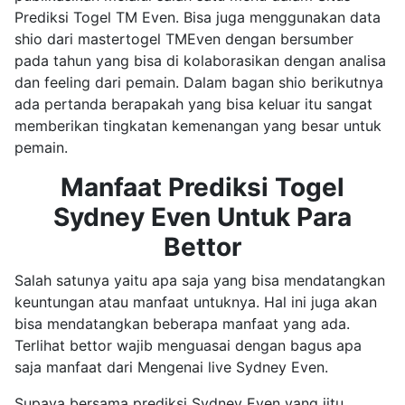
Prediksi Togel TM Even. Bisa juga menggunakan data
shio dari mastertogel TMEven dengan bersumber
pada tahun yang bisa di kolaborasikan dengan analisa
dan feeling dari pemain. Dalam bagan shio berikutnya
ada pertanda berapakah yang bisa keluar itu sangat
memberikan tingkatan kemenangan yang besar untuk
pemain.
Manfaat Prediksi Togel
Sydney Even Untuk Para
Bettor
Salah satunya yaitu apa saja yang bisa mendatangkan
keuntungan atau manfaat untuknya. Hal ini juga akan
bisa mendatangkan beberapa manfaat yang ada.
Terlihat bettor wajib menguasai dengan bagus apa
saja manfaat dari Mengenai live Sydney Even.
Supaya bersama prediksi Sydney Even yang jitu.