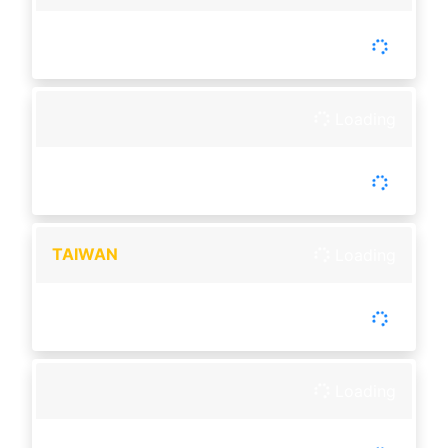
-
Tutup :
00:00
Buka :
00:00
Setiap Hari
Loading
-
Tutup :
00:00
Buka :
00:00
Setiap Hari
TAIWAN
Loading
-
Tutup :
20:30
Buka :
20:45
Buka setiap hari
Loading
-
Tutup :
00:00
Buka :
00:00