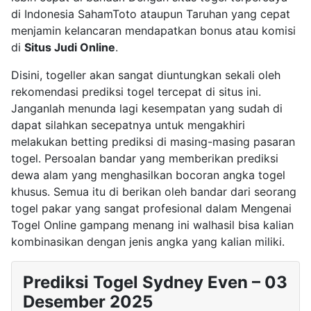
di Indonesia SahamToto ataupun Taruhan yang cepat
menjamin kelancaran mendapatkan bonus atau komisi
di
Situs Judi Online
.
Disini, togeller akan sangat diuntungkan sekali oleh
rekomendasi prediksi togel tercepat di situs ini.
Janganlah menunda lagi kesempatan yang sudah di
dapat silahkan secepatnya untuk mengakhiri
melakukan betting prediksi di masing-masing pasaran
togel. Persoalan bandar yang memberikan prediksi
dewa alam yang menghasilkan bocoran angka togel
khusus. Semua itu di berikan oleh bandar dari seorang
togel pakar yang sangat profesional dalam Mengenai
Togel Online gampang menang ini walhasil bisa kalian
kombinasikan dengan jenis angka yang kalian miliki.
Prediksi Togel Sydney Even – 03
Desember 2025