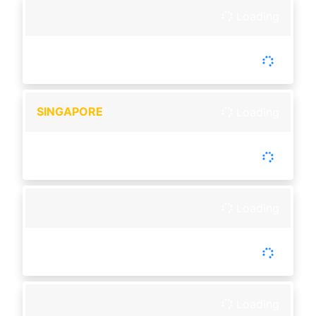
Loading
-
Tutup :
00:00
Buka :
00:00
Setiap Hari
SINGAPORE
Loading
-
Tutup :
17:30
Buka :
17:40
Selasa & Jumat Libur
Loading
-
Tutup :
00:00
Buka :
00:00
Setiap Hari
Loading