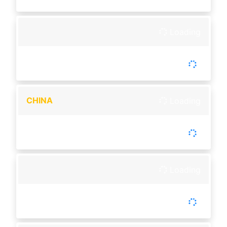
Loading
-
Tutup :
00:00
Buka :
00:00
Setiap Hari
CHINA
Loading
-
Tutup :
15:15
Buka :
15:30
Buka setiap hari
Loading
-
Tutup :
00:00
Buka :
00:00
Setiap Hari