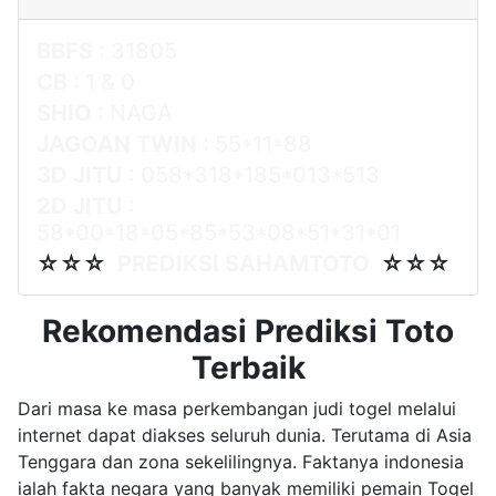
BBFS
:
31805
CB
:
1 & 0
SHIO
:
NAGA
JAGOAN TWIN
:
55*11*88
3D JITU
:
058*318*185*013*513
2D JITU
:
58*00*18*05*85*53*08*51*31*01
☆☆☆
PREDIKSI SAHAMTOTO
☆☆☆
Rekomendasi Prediksi Toto
Terbaik
Dari masa ke masa perkembangan judi togel melalui
internet dapat diakses seluruh dunia. Terutama di Asia
Tenggara dan zona sekelilingnya. Faktanya indonesia
ialah fakta negara yang banyak memiliki pemain Togel