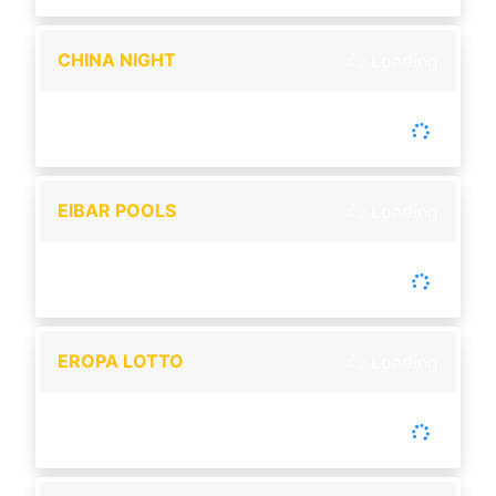
CHINA NIGHT
Loading
-
Tutup :
00:00
Buka :
00:00
Buka setiap hari
EIBAR POOLS
Loading
-
Tutup :
00:00
Buka :
00:00
Buka setiap hari
EROPA LOTTO
Loading
-
Tutup :
00:00
Buka :
00:00
Buka setiap hari