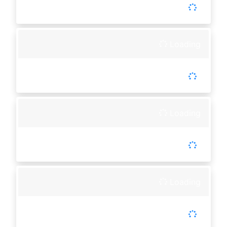
Tutup :
00:00
Buka :
00:00
Buka setiap hari
Loading
-
Tutup :
00:00
Buka :
00:00
Setiap Hari
Loading
-
Tutup :
00:00
Buka :
00:00
Setiap Hari
Loading
-
Tutup :
00:00
Buka :
00:00
Setiap Hari