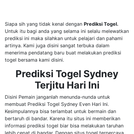
Siapa sih yang tidak kenal dengan
Prediksi Togel.
Untuk itu bagi anda yang selama ini selalu melewatkan
prediksi ini maka silahkan untuk pelajari dan pahami
artinya. Kami juga disini sangat terbuka dalam
menerima pendatang baru buat melakukan prediksi
togel bersama kami disini.
Prediksi Togel Sydney
Terjitu Hari Ini
Disini Pemain janganlah menunda-nunda untuk
membuat Prediksi Togel Sydney Even Hari Ini.
Kesimpulannya bisa terlambat untuk bermain dan
bertaruh di bandar. Karena itu situs ini memberikan
informasi prediksi togel biar bisa melakukan taruhan
lebih cepat di bandar. Dengan situs togel terpercaya