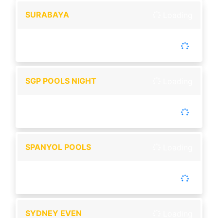
SURABAYA
Loading
-
Tutup :
00:00
Buka :
00:00
Buka setiap hari
SGP POOLS NIGHT
Loading
-
Tutup :
00:00
Buka :
00:00
Selasa & Jumat Libur
SPANYOL POOLS
Loading
-
Tutup :
00:00
Buka :
00:00
Buka setiap hari
SYDNEY EVEN
Loading