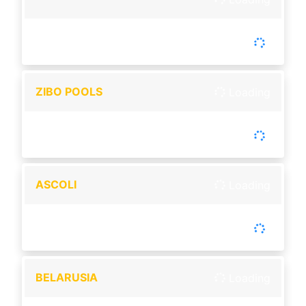
-
Tutup :
00:00
Buka :
00:00
Setiap Hari
ZIBO POOLS
Loading
-
Tutup :
16:20
Buka :
16:50
Buka setiap hari
ASCOLI
Loading
-
Tutup :
00:00
Buka :
00:00
Buka setiap hari
BELARUSIA
Loading