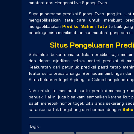
manfaat dari Mengenai live Sydney Even.
Supaya bersama prediksi Sydney Even yang jitu. Untu
mengaplikasikan tata cara untuk membuat pre
mengaplikasikan
Prediksi Saham Toto
terbaik yang 
besoknya bisa menikmati semua manfaat yang ada di r
Situs Pengeluaran Pred
SahamToto bukan cuma sediakan prediksi saja, melainka
dan dapat dijadikan selaku materi prediksi di ma
Keakuratan dari petunjuk prediksi pasti tetap men
featur serta prasarananya. Bermacam bimbingan dan k
Situs Keluaran Togel Sydney ini. Cukup banyak petunj
Nah untuk itu membuat suatu prediksi memang sud
banyak. Hal ini juga bisa kami sampaikan karena ikut
salah menebak nomor togel. Jika anda sekarang se
sarankan untuk bergabung dan bermain dengan
Saha
Tags :