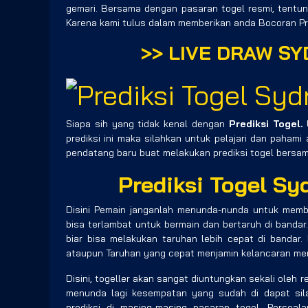
gemari. Bersama dengan pasaran togel resmi, tentuny
Karena kami tulus dalam memberikan anda Bocoran Pr
>>
LIVE DRAW SY
Siapa sih yang tidak kenal dengan
Prediksi Togel.
U
prediksi ini maka silahkan untuk pelajari dan pahami
pendatang baru buat melakukan prediksi togel bersama
Prediksi Togel Syd
Disini Pemain janganlah menunda-nunda untuk membu
bisa terlambat untuk bermain dan bertaruh di bandar. 
biar bisa melakukan taruhan lebih cepat di bandar.
ataupun Taruhan yang cepat menjamin kelancaran me
Disini, togeller akan sangat diuntungkan sekali oleh r
menunda lagi kesempatan yang sudah di dapat sil
prediksi di masing-masing pasaran togel. Persoa