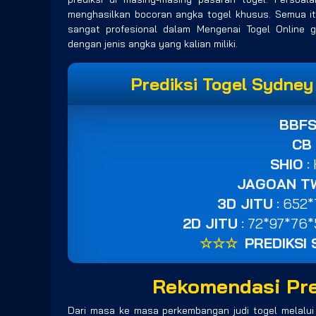
menghasilkan bocoran angka togel khusus. Semua itu
sangat profesional dalam Mengenai Togel Online g
dengan jenis angka yang kalian miliki.
Prediksi Togel Sydney
BBF
CB
SHIO
:
JAGOAN T
3D JITU
: 652
2D JITU
: 72*97*76
☆☆☆
PREDIKSI
Rekomendasi Pre
Dari masa ke masa perkembangan judi togel melalui 