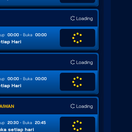
Loading
-
up :
00:00
Buka :
00:00
tiap Hari
Loading
-
up :
00:00
Buka :
00:00
tiap Hari
AIWAN
Loading
-
up :
20:30
Buka :
20:45
ka setiap hari