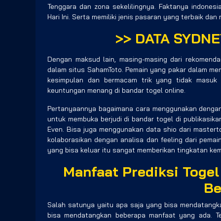
Tenggara dan zona sekelilingnya. Faktanya indonesi
Hari Ini. Serta memiliki jenis pasaran yang terbaik dan
>>
DATA SYDNE
Dengan maksud lain, masing-masing dari rekomendas
dalam situs SahamToto. Pemain yang pakar dalam me
kesimpulan dan bermacam trik yang tidak masuk a
keuntungan menang di bandar togel online.
Pertanyaannya bagaimana cara menggunakan dengan b
untuk membuka berjudi di bandar togel di publikasika
Even. Bisa juga menggunakan data shio dari master
kolaborasikan dengan analisa dan feeling dari pema
yang bisa keluar itu sangat memberikan tingkatan k
Manfaat Prediksi Toge
Be
Salah satunya yaitu apa saja yang bisa mendatangka
bisa mendatangkan beberapa manfaat yang ada. Te