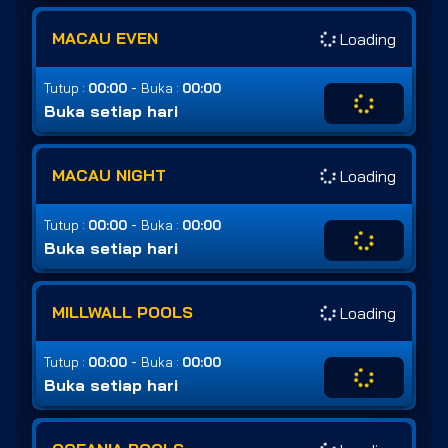
MACAU EVEN
Loading
-
Tutup :
00:00
Buka :
00:00
Buka setiap hari
MACAU NIGHT
Loading
-
Tutup :
00:00
Buka :
00:00
Buka setiap hari
MILLWALL POOLS
Loading
-
Tutup :
00:00
Buka :
00:00
Buka setiap hari