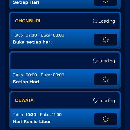
Setiap Hari
CHONBURI
Loading
-
Tutup :
07:30
Buka :
08:00
Buka setiap hari
Loading
-
Tutup :
00:00
Buka :
00:00
Setiap Hari
DEWATA
Loading
-
Tutup :
10:30
Buka :
11:00
Hari Kamis Libur