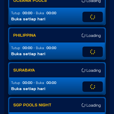
OCEANIA POOLS
Loading
-
Tutup :
00:00
Buka :
00:00
Buka setiap hari
PHILIPPINA
Loading
-
Tutup :
00:00
Buka :
00:00
Buka setiap hari
SURABAYA
Loading
-
Tutup :
00:00
Buka :
00:00
Buka setiap hari
SGP POOLS NIGHT
Loading