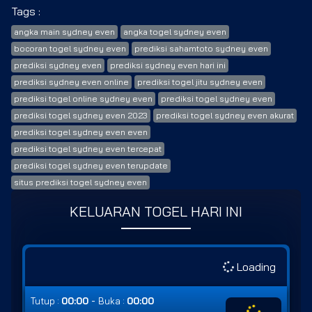
Tags :
angka main sydney even
angka togel sydney even
bocoran togel sydney even
prediksi sahamtoto sydney even
prediksi sydney even
prediksi sydney even hari ini
prediksi sydney even online
prediksi togel jitu sydney even
prediksi togel online sydney even
prediksi togel sydney even
prediksi togel sydney even 2023
prediksi togel sydney even akurat
prediksi togel sydney even even
prediksi togel sydney even tercepat
prediksi togel sydney even terupdate
situs prediksi togel sydney even
KELUARAN TOGEL HARI INI
Loading
-
Tutup :
00:00
Buka :
00:00