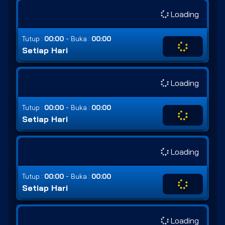
Loading
-
Tutup :
00:00
Buka :
00:00
Setiap Hari
Loading
-
Tutup :
00:00
Buka :
00:00
Setiap Hari
Loading
-
Tutup :
00:00
Buka :
00:00
Setiap Hari
Loading