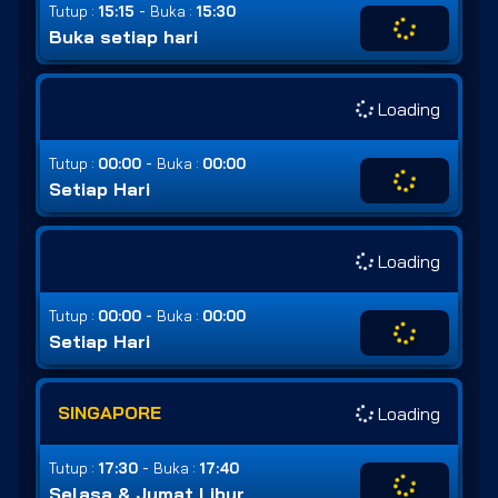
-
Tutup :
15:15
Buka :
15:30
Buka setiap hari
Loading
-
Tutup :
00:00
Buka :
00:00
Setiap Hari
Loading
-
Tutup :
00:00
Buka :
00:00
Setiap Hari
SINGAPORE
Loading
-
Tutup :
17:30
Buka :
17:40
Selasa & Jumat Libur