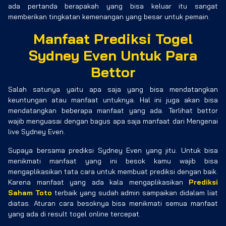
ada pertanda berapakah yang bisa keluar itu sangat
memberikan tingkatan kemenangan yang besar untuk pemain.
Manfaat Prediksi Togel
Sydney Even Untuk Para
Bettor
Salah satunya yaitu apa saja yang bisa mendatangkan
keuntungan atau manfaat untuknya. Hal ini juga akan bisa
mendatangkan beberapa manfaat yang ada. Terlihat bettor
wajib menguasai dengan bagus apa saja manfaat dari Mengenai
live Sydney Even.
Supaya bersama prediksi Sydney Even yang jitu. Untuk bisa
menikmati manfaat yang ini besok kamu wajib bisa
mengaplikasikan tata cara untuk membuat prediksi dengan baik.
Karena manfaat yang ada kala mengaplikasikan
Prediksi
Saham Toto
terbaik yang sudah admin sampaikan didalam liat
diatas. Aturan cara besoknya bisa menikmati semua manfaat
yang ada di result togel online tercepat.