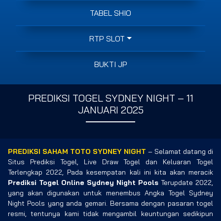
TABEL SHIO
RTP SLOT
BUKTI JP
PREDIKSI TOGEL SYDNEY NIGHT – 11
JANUARI 2025
PREDIKSI SAHAM TOTO SYDNEY NIGHT
– Selamat datang di
Situs Prediksi Togel, Live Draw Togel dan Keluaran Togel
Terlengkap 2022, Pada kesempatan kali ini kita akan meracik
Prediksi Togel Online Sydney Night Pools
Terupdate 2022,
yang akan digunakan untuk menembus Angka Togel Sydney
Night Pools yang anda gemari. Bersama dengan pasaran togel
resmi, tentunya kami tidak mengambil keuntungan sedikipun