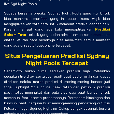
live Syd Night Pools.
Supaya bersama prediksi Sydney Night Pools yang jitu. Untuk
bisa menikmati manfaat yang ini besok kamu wajib bisa
mengaplikasikan tata cara untuk membuat prediksi dengan baik.
Karena manfaat yang ada kala mengaplikasikan
Prediksi
Saham Toto
terbaik yang sudah admin sampaikan didalam liat
diatas. Aturan cara besoknya bisa menikmati semua manfaat
yang ada di result togel online tercepat.
Situs Pengeluaran Prediksi Sydney
Night Pools Tercepat
SahamToto bukan cuma sediakan prediksi saja, melainkan
sediakan live draw serta live result buat bettor miliki dan dapat
dijadikan selaku materi prediksi di masing-masing bandar judi
togel SydNightPools online. Keakuratan dari petunjuk prediksi
pasti tetap meningkat dan pula bisa saja buat bandar untuk
memenuhi featur serta prasarananya. Bermacam bimbingan dan
kunci ini pasti berguna buat masing-masing pendatang di Situs
Keluaran Togel Sydney Night ini. Cukup banyak petunjuk berarti
sejenis membuka dari dasar permainan.