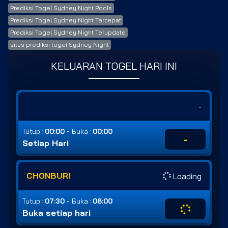
Prediksi Togel Sydney Night Pools
Prediksi Togel Sydney Night Tercepat
Prediksi Togel Sydney Night Terupdate
situs prediksi togel Sydney Night
KELUARAN TOGEL HARI INI
-
-
Tutup :
00:00
Buka :
00:00
-
Setiap Hari
CHONBURI
Loading
-
Tutup :
07:30
Buka :
08:00
Buka setiap hari