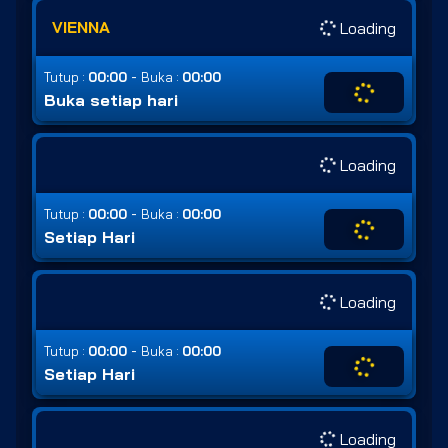
VIENNA
Loading
-
Tutup :
00:00
Buka :
00:00
Buka setiap hari
Loading
-
Tutup :
00:00
Buka :
00:00
Setiap Hari
Loading
-
Tutup :
00:00
Buka :
00:00
Setiap Hari
Loading