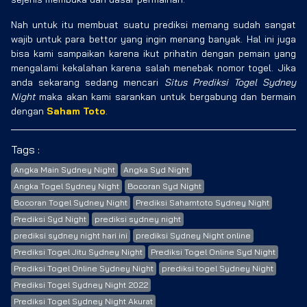
Nah untuk itu membuat suatu prediksi memang sudah sangat
wajib untuk para bettor yang ingin menang banyak. Hal ini juga
bisa kami sampaikan karena ikut prihatin dengan pemain yang
mengalami kekalahan karena salah menebak nomor togel. Jika
anda sekarang sedang mencari
Situs Prediksi Togel Sydney
Night
maka akan kami sarankan untuk bergabung dan bermain
dengan
Saham Toto
.
Tags :
Angka Main Sydney Night
Angka Syd Night
Angka Togel Sydney Night
Bocoran Syd Night
Bocoran Togel Sydney Night
Prediksi Sahamtoto Sydney Night
Prediksi Syd Night
prediksi sydney night
prediksi sydney night hari ini
prediksi Sydney Night online
Prediksi Togel Jitu Sydney Night
Prediksi Togel Online Syd Night
Prediksi Togel Online Sydney Night
prediksi togel Sydney Night
Prediksi Togel Sydney Night 2022
Prediksi Togel Sydney Night Akurat