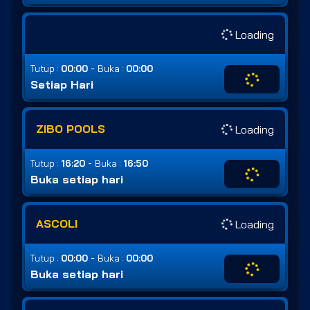
Loading
-
Tutup :
00:00
Buka :
00:00
Setiap Hari
ZIBO POOLS
Loading
-
Tutup :
16:20
Buka :
16:50
Buka setiap hari
ASCOLI
Loading
-
Tutup :
00:00
Buka :
00:00
Buka setiap hari