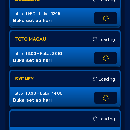
-
Tutup :
11:50
Buka :
12:15
Buka setiap hari
TOTO MACAU
Loading
-
Tutup :
13:00
Buka :
22:10
Buka setiap hari
SYDNEY
Loading
-
Tutup :
13:30
Buka :
14:00
Buka setiap hari
Loading