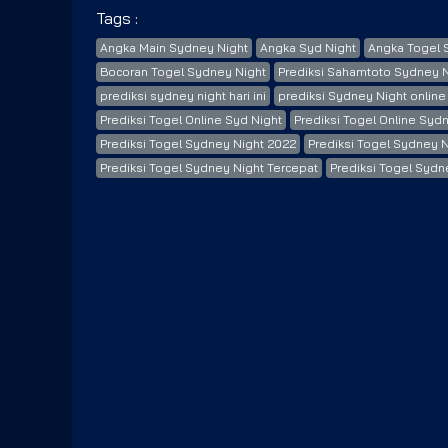
Tags :
Angka Main Sydney Night
Angka Syd Night
Angka Togel 
Bocoran Togel Sydney Night
Prediksi Sahamtoto Sydney N
prediksi sydney night hari ini
prediksi Sydney Night online
Prediksi Togel Online Syd Night
Prediksi Togel Online Syd
Prediksi Togel Sydney Night 2022
Prediksi Togel Sydney N
Prediksi Togel Sydney Night Tercepat
Prediksi Togel Sydn