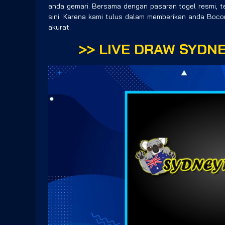
anda gemari. Bersama dengan pasaran togel resmi, t
sini. Karena kami tulus dalam memberikan anda Boco
akurat.
>>
LIVE DRAW SYDNE