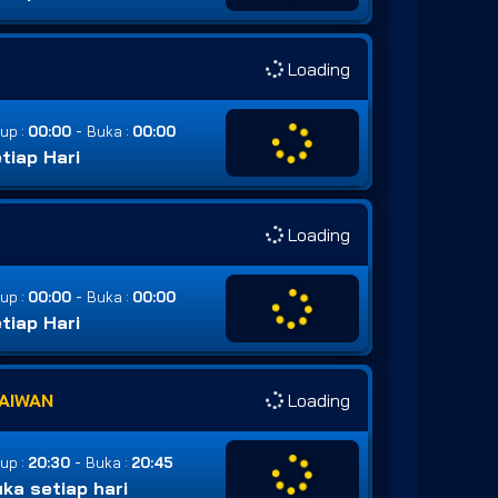
Loading
-
up :
00:00
Buka :
00:00
tiap Hari
Loading
-
up :
00:00
Buka :
00:00
tiap Hari
AIWAN
Loading
-
up :
20:30
Buka :
20:45
ka setiap hari