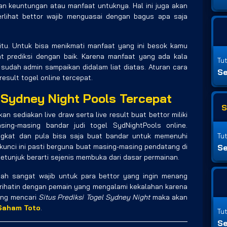
n keuntungan atau manfaat untuknya. Hal ini juga akan
rlihat bettor wajib menguasai dengan bagus apa saja
itu. Untuk bisa menikmati manfaat yang ini besok kamu
t prediksi dengan baik. Karena manfaat yang ada kala
Tut
sudah admin sampaikan didalam liat diatas. Aturan cara
Se
esult togel online tercepat.
 Sydney Night Pools Tercepat
S
n sediakan live draw serta live result buat bettor miliki
sing-masing bandar judi togel SydNightPools online.
ingkat dan pula bisa saja buat bandar untuk memenuhi
Tut
unci ini pasti berguna buat masing-masing pendatang di
Se
petunjuk berarti sejenis membuka dari dasar permainan.
ah sangat wajib untuk para bettor yang ingin menang
 prihatin dengan pemain yang mengalami kekalahan karena
ang mencari
Situs Prediksi Togel Sydney Night
maka akan
Saham Toto
.
Tut
Se