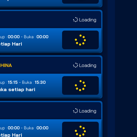
Loading
-
up :
00:00
Buka :
00:00
tiap Hari
HINA
Loading
-
up :
15:15
Buka :
15:30
ka setiap hari
Loading
-
up :
00:00
Buka :
00:00
tiap Hari