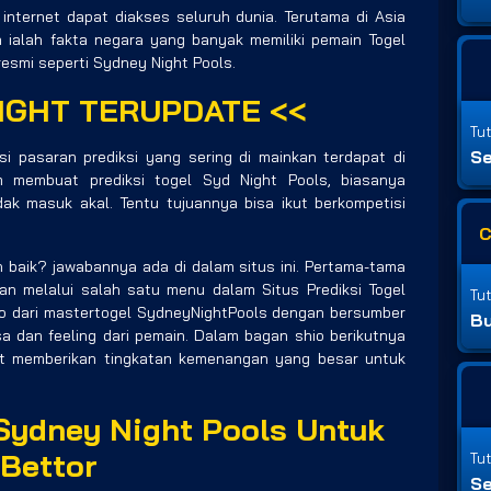
internet dapat diakses seluruh dunia. Terutama di Asia
a ialah fakta negara yang banyak memiliki pemain Togel
 resmi seperti Sydney Night Pools.
IGHT TERUPDATE
<<
Tut
Se
i pasaran prediksi yang sering di mainkan terdapat di
 membuat prediksi togel Syd Night Pools, biasanya
k masuk akal. Tentu tujuannya bisa ikut berkompetisi
C
aik? jawabannya ada di dalam situs ini. Pertama-tama
kan melalui salah satu menu dalam Situs Prediksi Togel
Tut
io dari mastertogel SydneyNightPools dengan bersumber
Bu
a dan feeling dari pemain. Dalam bagan shio berikutnya
at memberikan tingkatan kemenangan yang besar untuk
 Sydney Night Pools Untuk
 Bettor
Tut
Se