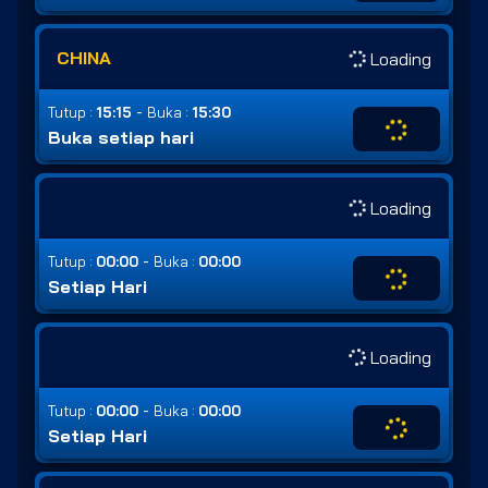
CHINA
Loading
-
Tutup :
15:15
Buka :
15:30
Buka setiap hari
Loading
-
Tutup :
00:00
Buka :
00:00
Setiap Hari
Loading
-
Tutup :
00:00
Buka :
00:00
Setiap Hari