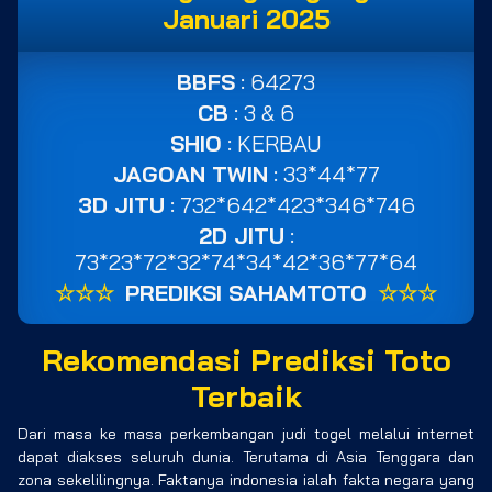
Januari 2025
BBFS
: 64273
CB
: 3 & 6
SHIO
: KERBAU
JAGOAN TWIN
: 33*44*77
3D JITU
: 732*642*423*346*746
2D JITU
:
73*23*72*32*74*34*42*36*77*64
☆☆☆
PREDIKSI SAHAMTOTO
☆☆☆
Rekomendasi Prediksi Toto
Terbaik
Dari masa ke masa perkembangan judi togel melalui internet
dapat diakses seluruh dunia. Terutama di Asia Tenggara dan
zona sekelilingnya. Faktanya indonesia ialah fakta negara yang