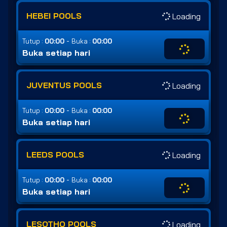
HEBEI POOLS
Loading
-
Tutup :
00:00
Buka :
00:00
Buka setiap hari
JUVENTUS POOLS
Loading
-
Tutup :
00:00
Buka :
00:00
Buka setiap hari
LEEDS POOLS
Loading
-
Tutup :
00:00
Buka :
00:00
Buka setiap hari
LESOTHO POOLS
Loading