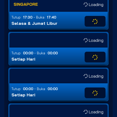
SINGAPORE
Loading
-
Tutup :
17:30
Buka :
17:40
Selasa & Jumat Libur
Loading
-
Tutup :
00:00
Buka :
00:00
Setiap Hari
Loading
-
Tutup :
00:00
Buka :
00:00
Setiap Hari
Loading