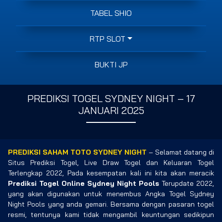
TABEL SHIO
RTP SLOT
BUKTI JP
PREDIKSI TOGEL SYDNEY NIGHT – 17
JANUARI 2025
PREDIKSI SAHAM TOTO SYDNEY NIGHT
– Selamat datang di
Situs Prediksi Togel, Live Draw Togel dan Keluaran Togel
Terlengkap 2022, Pada kesempatan kali ini kita akan meracik
Prediksi Togel Online Sydney Night Pools
Terupdate 2022,
yang akan digunakan untuk menembus Angka Togel Sydney
Night Pools yang anda gemari. Bersama dengan pasaran togel
resmi, tentunya kami tidak mengambil keuntungan sedikipun