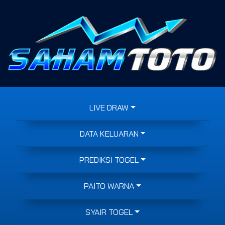
LIVE DRAW
DATA KELUARAN
PREDIKSI TOGEL
PAITO WARNA
SYAIR TOGEL