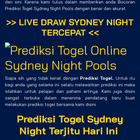
dari sini. Karena kami tulus dalam memberikan anda Bocoran
Prediksi Togel Sydney Night Pools dengan benar dan akurat.
>>
LIVE DRAW SYDNEY NIGHT
TERCEPAT
<<
Siapa sih yang tidak kenal dengan
Prediksi Togel.
Untuk itu
bagi anda yang selama ini selalu melewatkan prediksi ini maka
silahkan untuk pelajari dan pahami artinya. Kami juga disini
sangat terbuka dalam menerima pendatang baru buat
melakukan prediksi togel bersama kami disini.
Prediksi Togel Sydney
Night Terjitu Hari Ini