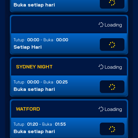
Buka setiap hari
Loading
-
Tutup :
00:00
Buka :
00:00
Setiap Hari
SYDNEY NIGHT
Loading
-
Tutup :
00:00
Buka :
00:25
Buka setiap hari
WATFORD
Loading
-
Tutup :
01:20
Buka :
01:55
Buka setiap hari