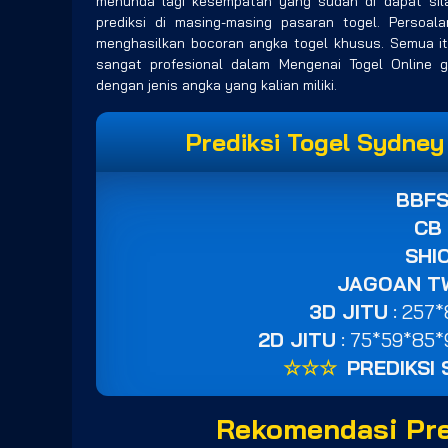
menunda lagi kesempatan yang sudah di dapat sil
prediksi di masing-masing pasaran togel. Persoa
menghasilkan bocoran angka togel khusus. Semua itu
sangat profesional dalam Mengenai Togel Online g
dengan jenis angka yang kalian miliki.
Prediksi Togel Sydney
BBF
CB
SHI
JAGOAN T
3D JITU
: 257
2D JITU
: 75*59*85
☆☆☆
PREDIKSI
Rekomendasi Pre