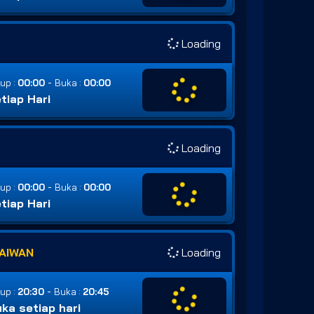
Loading
-
up :
00:00
Buka :
00:00
tiap Hari
Loading
-
up :
00:00
Buka :
00:00
tiap Hari
AIWAN
Loading
-
up :
20:30
Buka :
20:45
ka setiap hari