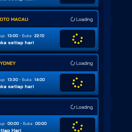
OTO MACAU
Loading
-
up :
13:00
Buka :
22:10
ka setiap hari
YDNEY
Loading
-
up :
13:30
Buka :
14:00
ka setiap hari
Loading
-
up :
00:00
Buka :
00:00
tiap Hari