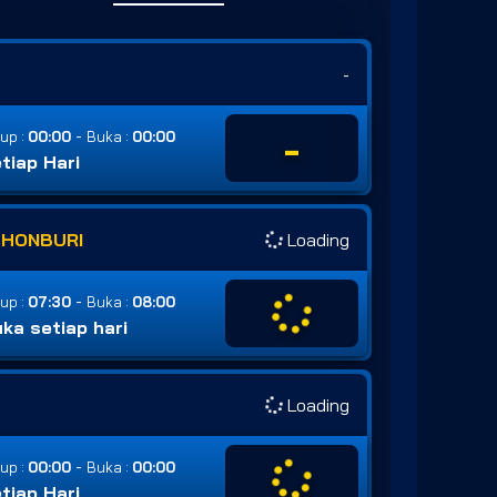
-
-
-
up :
00:00
Buka :
00:00
tiap Hari
HONBURI
Loading
-
up :
07:30
Buka :
08:00
ka setiap hari
Loading
-
up :
00:00
Buka :
00:00
tiap Hari