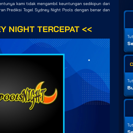
entunya kami tidak mengambil keuntungan sedikipun dari
ran Prediksi Togel Sydney Night Pools dengan benar dan
Y NIGHT TERCEPAT
<<
Tut
Se
C
Tut
Bu
Tut
Se