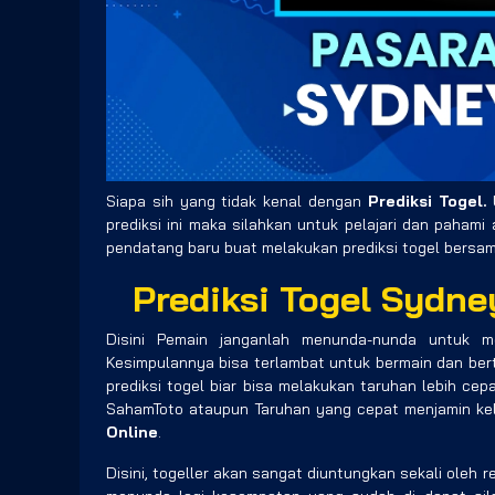
Siapa sih yang tidak kenal dengan
Prediksi Togel.
U
prediksi ini maka silahkan untuk pelajari dan pahami
pendatang baru buat melakukan prediksi togel bersama
Prediksi Togel Sydney
Disini Pemain janganlah menunda-nunda untuk me
Kesimpulannya bisa terlambat untuk bermain dan berta
prediksi togel biar bisa melakukan taruhan lebih cep
SahamToto ataupun Taruhan yang cepat menjamin ke
Online
.
Disini, togeller akan sangat diuntungkan sekali oleh r