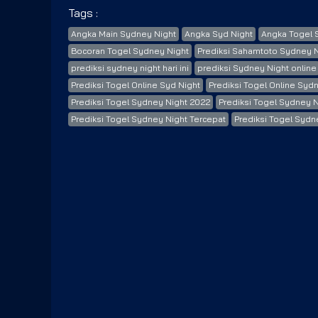
Tags :
Angka Main Sydney Night
Angka Syd Night
Angka Togel 
Bocoran Togel Sydney Night
Prediksi Sahamtoto Sydney N
prediksi sydney night hari ini
prediksi Sydney Night online
Prediksi Togel Online Syd Night
Prediksi Togel Online Syd
Prediksi Togel Sydney Night 2022
Prediksi Togel Sydney N
Prediksi Togel Sydney Night Tercepat
Prediksi Togel Sydn