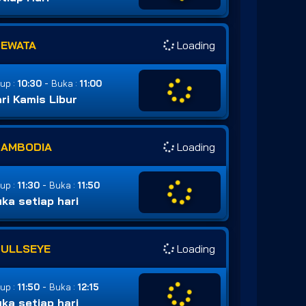
EWATA
Loading
-
up :
10:30
Buka :
11:00
ri Kamis Libur
AMBODIA
Loading
-
up :
11:30
Buka :
11:50
ka setiap hari
ULLSEYE
Loading
-
up :
11:50
Buka :
12:15
ka setiap hari