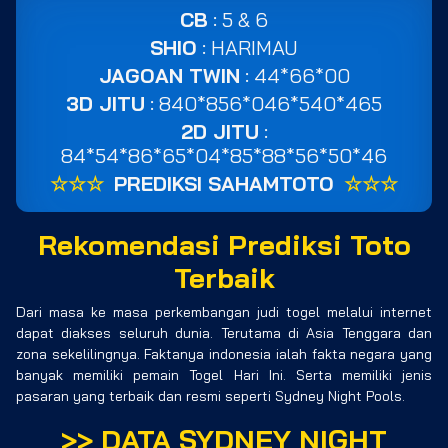
CB
: 5 & 6
SHIO
: HARIMAU
JAGOAN TWIN
: 44*66*00
3D JITU
: 840*856*046*540*465
2D JITU
:
84*54*86*65*04*85*88*56*50*46
☆☆☆
PREDIKSI SAHAMTOTO
☆☆☆
Rekomendasi Prediksi Toto
Terbaik
Dari masa ke masa perkembangan judi togel melalui internet
dapat diakses seluruh dunia. Terutama di Asia Tenggara dan
zona sekelilingnya. Faktanya indonesia ialah fakta negara yang
banyak memiliki pemain Togel Hari Ini. Serta memiliki jenis
pasaran yang terbaik dan resmi seperti Sydney Night Pools.
>>
DATA SYDNEY NIGHT