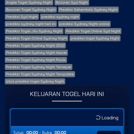
Angka Togel Sydney Night
Bocoran Syd Night
Bocoran Togel Sydney Night
Prediksi Sahamtoto Sydney Night
Prediksi Syd Night
prediksi sydney night
prediksi sydney night hari ini
prediksi Sydney Night online
Prediksi Togel Jitu Sydney Night
Prediksi Togel Online Syd Night
Prediksi Togel Online Sydney Night
prediksi togel Sydney Night
Prediksi Togel Sydney Night 2022
Prediksi Togel Sydney Night Akurat
Prediksi Togel Sydney Night Pools
Prediksi Togel Sydney Night Tercepat
Prediksi Togel Sydney Night Terupdate
situs prediksi togel Sydney Night
KELUARAN TOGEL HARI INI
Loading
-
Tutup :
00:00
Buka :
00:00