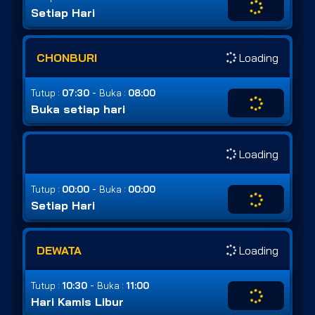
Setiap Hari
CHONBURI
Loading
-
Tutup :
07:30
Buka :
08:00
Buka setiap hari
Loading
-
Tutup :
00:00
Buka :
00:00
Setiap Hari
DEWATA
Loading
-
Tutup :
10:30
Buka :
11:00
Hari Kamis Libur