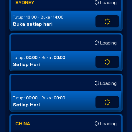
SYDNEY
Loading
-
Tutup :
13:30
Buka :
14:00
Buka setiap hari
Loading
-
Tutup :
00:00
Buka :
00:00
Setiap Hari
Loading
-
Tutup :
00:00
Buka :
00:00
Setiap Hari
CHINA
Loading