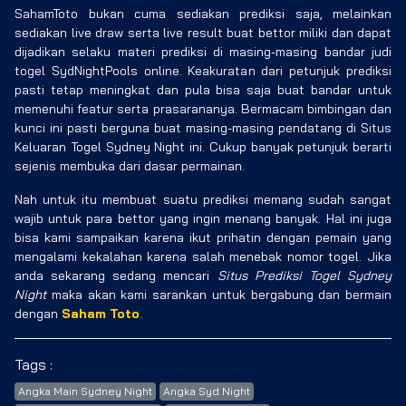
SahamToto bukan cuma sediakan prediksi saja, melainkan
sediakan live draw serta live result buat bettor miliki dan dapat
dijadikan selaku materi prediksi di masing-masing bandar judi
togel SydNightPools online. Keakuratan dari petunjuk prediksi
pasti tetap meningkat dan pula bisa saja buat bandar untuk
memenuhi featur serta prasarananya. Bermacam bimbingan dan
kunci ini pasti berguna buat masing-masing pendatang di Situs
Keluaran Togel Sydney Night ini. Cukup banyak petunjuk berarti
sejenis membuka dari dasar permainan.
Nah untuk itu membuat suatu prediksi memang sudah sangat
wajib untuk para bettor yang ingin menang banyak. Hal ini juga
bisa kami sampaikan karena ikut prihatin dengan pemain yang
mengalami kekalahan karena salah menebak nomor togel. Jika
anda sekarang sedang mencari
Situs Prediksi Togel Sydney
Night
maka akan kami sarankan untuk bergabung dan bermain
dengan
Saham Toto
.
Tags :
Angka Main Sydney Night
Angka Syd Night