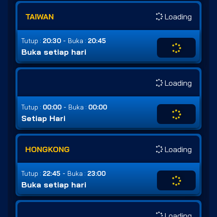
TAIWAN
Loading
-
Tutup :
20:30
Buka :
20:45
Buka setiap hari
Loading
-
Tutup :
00:00
Buka :
00:00
Setiap Hari
HONGKONG
Loading
-
Tutup :
22:45
Buka :
23:00
Buka setiap hari
Loading