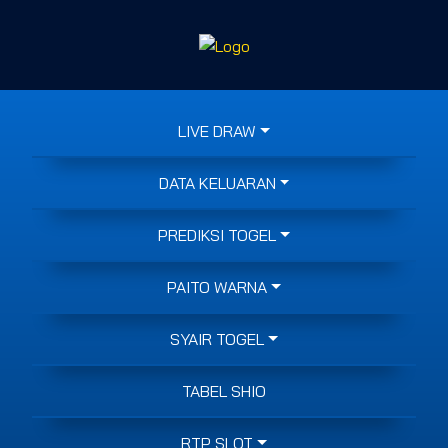
LIVE DRAW
DATA KELUARAN
PREDIKSI TOGEL
PAITO WARNA
SYAIR TOGEL
TABEL SHIO
RTP SLOT