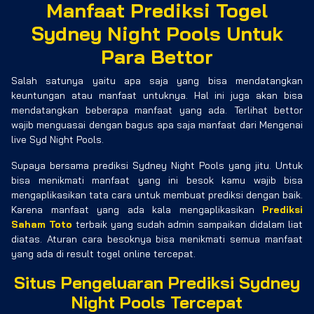
Manfaat Prediksi Togel
Sydney Night Pools Untuk
Para Bettor
Salah satunya yaitu apa saja yang bisa mendatangkan
keuntungan atau manfaat untuknya. Hal ini juga akan bisa
mendatangkan beberapa manfaat yang ada. Terlihat bettor
wajib menguasai dengan bagus apa saja manfaat dari Mengenai
live Syd Night Pools.
Supaya bersama prediksi Sydney Night Pools yang jitu. Untuk
bisa menikmati manfaat yang ini besok kamu wajib bisa
mengaplikasikan tata cara untuk membuat prediksi dengan baik.
Karena manfaat yang ada kala mengaplikasikan
Prediksi
Saham Toto
terbaik yang sudah admin sampaikan didalam liat
diatas. Aturan cara besoknya bisa menikmati semua manfaat
yang ada di result togel online tercepat.
Situs Pengeluaran Prediksi Sydney
Night Pools Tercepat