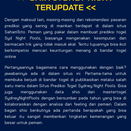
TERUPDATE
<<
Dengan maksud lain, masing-masing dari rekomendasi pasaran
prediksi yang sering di mainkan terdapat di dalam situs
SahamToto. Pemain yang pakar dalam membuat prediksi togel
Syd Night Pools, biasanya mengenakan kesimpulan dan
bermacam trik yang tidak masuk akal. Tentu tujuannya bisa ikut
berkompetisi mencari keuntungan menang di bandar togel
online.
Pertanyaannya bagaimana cara menggunakan dengan baik?
jawabannya ada di dalam situs ini. Pertama-tama untuk
membuka berjudi di bandar togel di publikasikan melalui salah
satu menu dalam Situs Prediksi Togel Sydney Night Pools. Bisa
juga menggunakan data shio dari mastertogel
SydneyNightPools dengan bersumber pada tahun yang bisa di
kolaborasikan dengan analisa dan feeling dari pemain. Dalam
bagan shio berikutnya ada pertanda berapakah yang bisa
keluar itu sangat memberikan tingkatan kemenangan yang
besar untuk pemain.