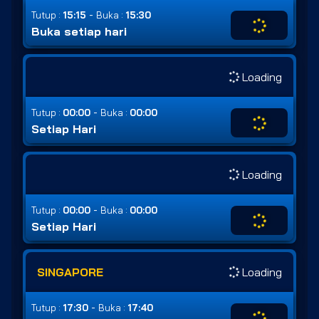
-
Tutup :
15:15
Buka :
15:30
Buka setiap hari
Loading
-
Tutup :
00:00
Buka :
00:00
Setiap Hari
Loading
-
Tutup :
00:00
Buka :
00:00
Setiap Hari
SINGAPORE
Loading
-
Tutup :
17:30
Buka :
17:40