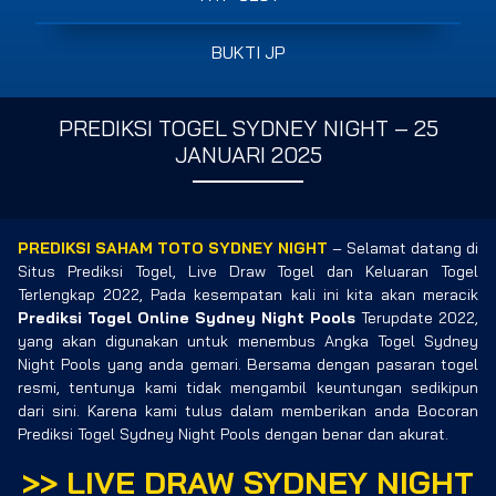
BUKTI JP
PREDIKSI TOGEL SYDNEY NIGHT – 25
JANUARI 2025
PREDIKSI SAHAM TOTO SYDNEY NIGHT
– Selamat datang di
Situs Prediksi Togel, Live Draw Togel dan Keluaran Togel
Terlengkap 2022, Pada kesempatan kali ini kita akan meracik
Prediksi Togel Online Sydney Night Pools
Terupdate 2022,
yang akan digunakan untuk menembus Angka Togel Sydney
Night Pools yang anda gemari. Bersama dengan pasaran togel
resmi, tentunya kami tidak mengambil keuntungan sedikipun
dari sini. Karena kami tulus dalam memberikan anda Bocoran
Prediksi Togel Sydney Night Pools dengan benar dan akurat.
>>
LIVE DRAW SYDNEY NIGHT