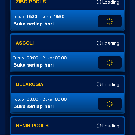
ZIBO POOLS
Loading
-
Tutup :
16:20
Buka :
16:50
Buka setiap hari
ASCOLI
Loading
-
Tutup :
00:00
Buka :
00:00
Buka setiap hari
BELARUSIA
Loading
-
Tutup :
00:00
Buka :
00:00
Buka setiap hari
BENIN POOLS
Loading