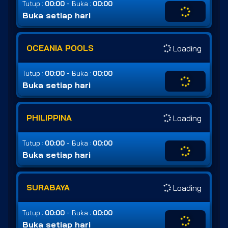
-
Tutup :
00:00
Buka :
00:00
Buka setiap hari
OCEANIA POOLS
Loading
-
Tutup :
00:00
Buka :
00:00
Buka setiap hari
PHILIPPINA
Loading
-
Tutup :
00:00
Buka :
00:00
Buka setiap hari
SURABAYA
Loading
-
Tutup :
00:00
Buka :
00:00
Buka setiap hari