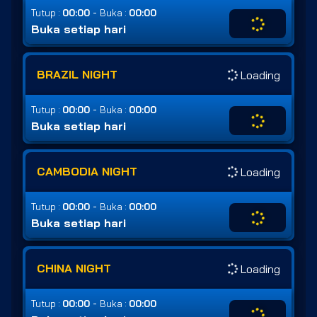
-
Tutup :
00:00
Buka :
00:00
Buka setiap hari
BRAZIL NIGHT
Loading
-
Tutup :
00:00
Buka :
00:00
Buka setiap hari
CAMBODIA NIGHT
Loading
-
Tutup :
00:00
Buka :
00:00
Buka setiap hari
CHINA NIGHT
Loading
-
Tutup :
00:00
Buka :
00:00