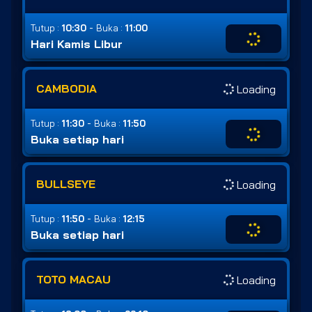
-
Tutup :
10:30
Buka :
11:00
Hari Kamis Libur
CAMBODIA
Loading
-
Tutup :
11:30
Buka :
11:50
Buka setiap hari
BULLSEYE
Loading
-
Tutup :
11:50
Buka :
12:15
Buka setiap hari
TOTO MACAU
Loading