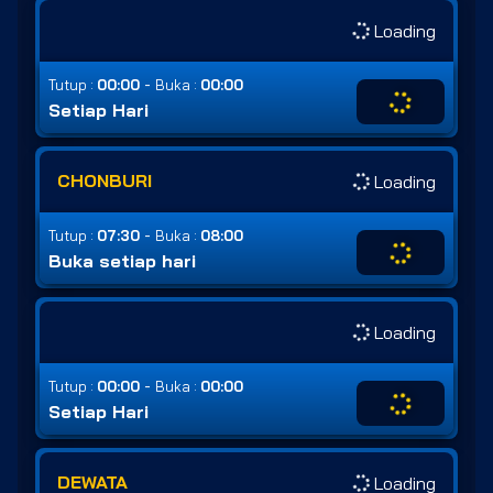
Loading
-
Tutup :
00:00
Buka :
00:00
Setiap Hari
CHONBURI
Loading
-
Tutup :
07:30
Buka :
08:00
Buka setiap hari
Loading
-
Tutup :
00:00
Buka :
00:00
Setiap Hari
DEWATA
Loading