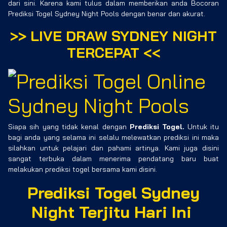
dari sini. Karena kami tulus dalam memberikan anda Bocoran
Prediksi Togel Sydney Night Pools dengan benar dan akurat.
>>
LIVE DRAW SYDNEY NIGHT
TERCEPAT
<<
Siapa sih yang tidak kenal dengan
Prediksi Togel.
Untuk itu
bagi anda yang selama ini selalu melewatkan prediksi ini maka
silahkan untuk pelajari dan pahami artinya. Kami juga disini
sangat terbuka dalam menerima pendatang baru buat
melakukan prediksi togel bersama kami disini.
Prediksi Togel Sydney
Night Terjitu Hari Ini