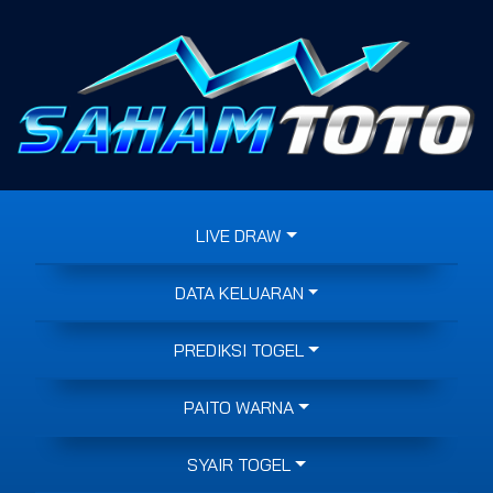
LIVE DRAW
DATA KELUARAN
PREDIKSI TOGEL
PAITO WARNA
SYAIR TOGEL