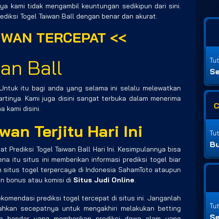
a kami tidak mengambil keuntungan sedikipun dari sini.
diksi Togel Taiwan Ball dengan benar dan akurat.
IWAN TERCEPAT
<<
Tut
Se
ntuk itu bagi anda yang selama ini selalu melewatkan
 artinya. Kami juga disini sangat terbuka dalam menerima
C
 kami disini.
wan Terjitu Hari Ini
Tut
Bu
Prediksi Togel Taiwan Ball Hari Ini. Kesimpulannya bisa
a itu situs ini memberikan informasi prediksi togel biar
n situs togel terpercaya di Indonesia SahamToto ataupun
n bonus atau komisi di
Situs Judi Online
.
ekomendasi prediksi togel tercepat di situs ini. Janganlah
Tut
ahkan secepatnya untuk mengakhiri melakukan betting
Se
lan bandar yang memberikan prediksi dewa alam yang