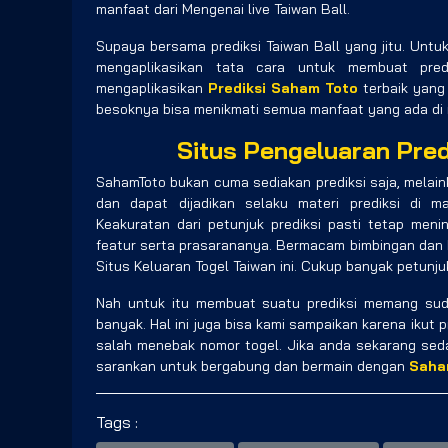
manfaat dari Mengenai live Taiwan Ball.
Supaya bersama prediksi Taiwan Ball yang jitu. Untu
mengaplikasikan tata cara untuk membuat pre
mengaplikasikan
Prediksi Saham Toto
terbaik yang 
besoknya bisa menikmati semua manfaat yang ada di r
Situs Pengeluaran Pred
SahamToto bukan cuma sediakan prediksi saja, melainka
dan dapat dijadikan selaku materi prediksi di ma
Keakuratan dari petunjuk prediksi pasti tetap men
featur serta prasarananya. Bermacam bimbingan dan k
Situs Keluaran Togel Taiwan ini. Cukup banyak petunju
Nah untuk itu membuat suatu prediksi memang sud
banyak. Hal ini juga bisa kami sampaikan karena ikut
salah menebak nomor togel. Jika anda sekarang se
sarankan untuk bergabung dan bermain dengan
Saha
Tags :