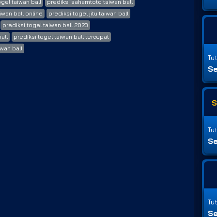
gel taiwan ball
prediksi sahamtoto taiwan ball
iwan ball online
prediksi togel jitu taiwan ball
prediksi togel taiwan ball 2023
all
prediksi togel taiwan ball tercepat
iwan ball
Tut
Se
S
Tut
Se
Tut
Se