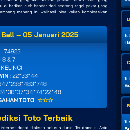
 di berikan oleh bandar dari seorang togel pakar yang
ampang menang ini walhasil bisa kalian kombinasikan
D
 Ball – 05 Januari 2025
Tut
Ha
: 74823
: 8 & 7
C
 KELINCI
WIN
: 22*33*44
Tut
*347*238*483*748
Bu
*24*38*37*34*74*22*48
 SAHAMTOTO
☆☆☆
B
diksi Toto Terbaik
Tut
internet dapat diakses seluruh dunia. Terutama di Asia
Bu