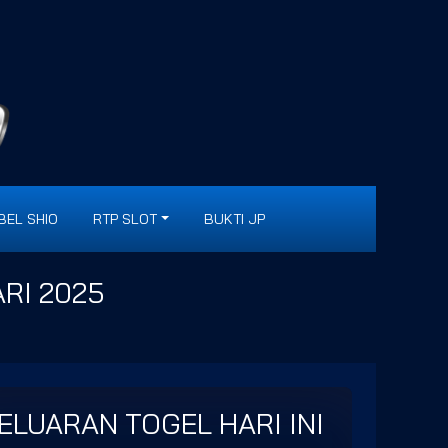
BEL SHIO
RTP SLOT
BUKTI JP
RI 2025
ELUARAN TOGEL HARI INI