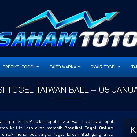
PREDIKSI TOGEL
PAITO WARNA
SYAIR TOGEL
TA
SI TOGEL TAIWAN BALL – 05 JANUA
tang di Situs Prediksi Togel Taiwan Ball, Live Draw Togel
K
tan kali ini kita akan meracik
Prediksi Togel Online
 untuk menembus Angka Togel Taiwan Ball yang anda