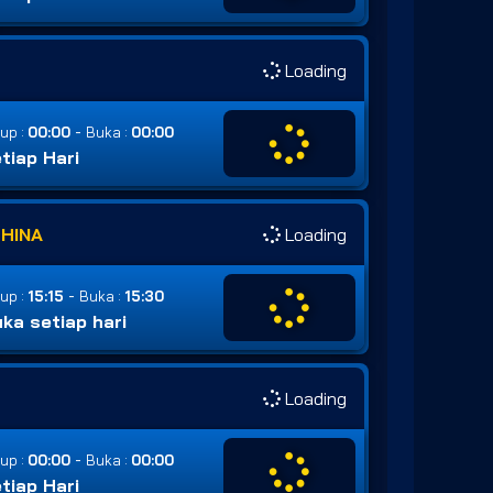
Loading
-
up :
00:00
Buka :
00:00
tiap Hari
HINA
Loading
-
up :
15:15
Buka :
15:30
ka setiap hari
Loading
-
up :
00:00
Buka :
00:00
tiap Hari