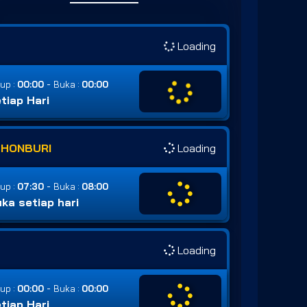
Loading
-
up :
00:00
Buka :
00:00
tiap Hari
HONBURI
Loading
-
up :
07:30
Buka :
08:00
ka setiap hari
Loading
-
up :
00:00
Buka :
00:00
tiap Hari