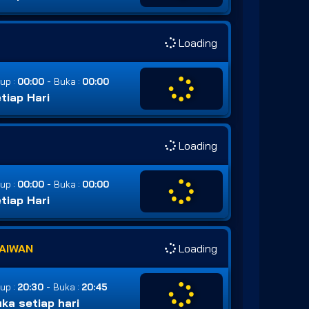
Loading
-
up :
00:00
Buka :
00:00
tiap Hari
Loading
-
up :
00:00
Buka :
00:00
tiap Hari
AIWAN
Loading
-
up :
20:30
Buka :
20:45
ka setiap hari