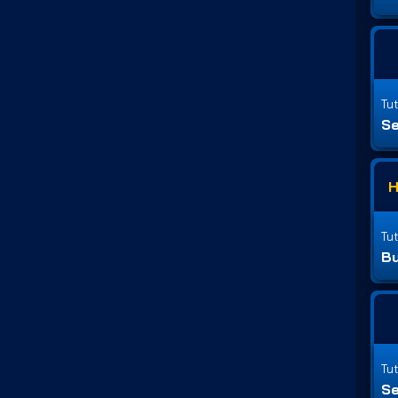
Tut
Se
Tut
Bu
Tut
Se