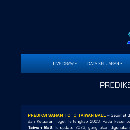
LIVE DRAW
DATA KELUARAN
PREDIK
PREDIKSI SAHAM TOTO TAIWAN BALL
– Selamat da
dan Keluaran Togel Terlengkap 2023, Pada kesempa
Taiwan Ball
Terupdate 2023, yang akan digunakan