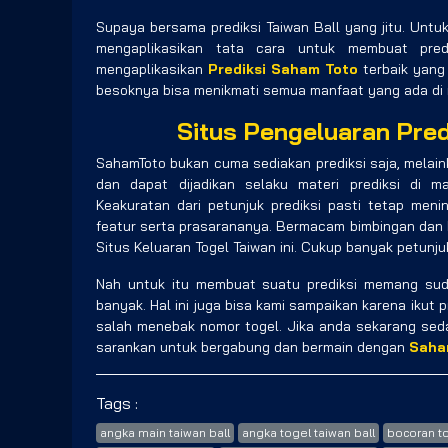
Supaya bersama prediksi Taiwan Ball yang jitu. Untu
mengaplikasikan tata cara untuk membuat pre
mengaplikasikan
Prediksi Saham Toto
terbaik yang 
besoknya bisa menikmati semua manfaat yang ada di r
Situs Pengeluaran Pred
SahamToto bukan cuma sediakan prediksi saja, melainka
dan dapat dijadikan selaku materi prediksi di ma
Keakuratan dari petunjuk prediksi pasti tetap men
featur serta prasarananya. Bermacam bimbingan dan k
Situs Keluaran Togel Taiwan ini. Cukup banyak petunju
Nah untuk itu membuat suatu prediksi memang sud
banyak. Hal ini juga bisa kami sampaikan karena ikut
salah menebak nomor togel. Jika anda sekarang se
sarankan untuk bergabung dan bermain dengan
Saha
Tags :
angka main taiwan ball
angka togel taiwan ball
bocoran to