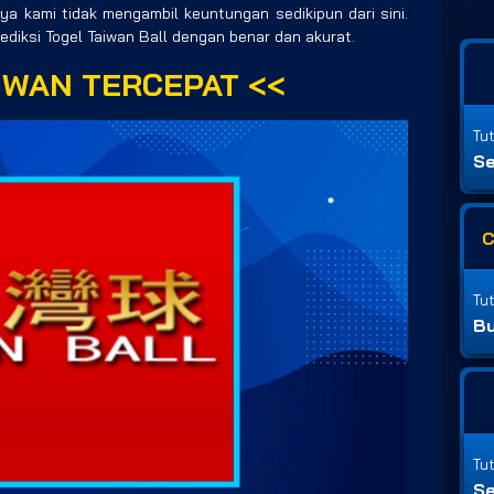
a kami tidak mengambil keuntungan sedikipun dari sini.
diksi Togel Taiwan Ball dengan benar dan akurat.
IWAN TERCEPAT
<<
Tut
Se
C
Tut
Bu
Tut
Se