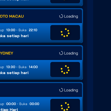
OTO MACAU
Loading
-
up :
13:00
Buka :
22:10
ka setiap hari
YDNEY
Loading
-
up :
13:30
Buka :
14:00
ka setiap hari
Loading
-
up :
00:00
Buka :
00:00
tiap Hari