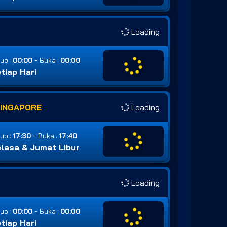
Loading
-
up :
00:00
Buka :
00:00
tiap Hari
INGAPORE
Loading
-
up :
17:30
Buka :
17:40
lasa & Jumat Libur
Loading
-
up :
00:00
Buka :
00:00
tiap Hari