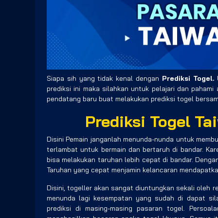
Siapa sih yang tidak kenal dengan
Prediksi Togel.
U
prediksi ini maka silahkan untuk pelajari dan pahami
pendatang baru buat melakukan prediksi togel bersama
Prediksi Togel Tai
Disini Pemain janganlah menunda-nunda untuk membuat 
terlambat untuk bermain dan bertaruh di bandar. Karen
bisa melakukan taruhan lebih cepat di bandar. Denga
Taruhan yang cepat menjamin kelancaran mendapatka
Disini, togeller akan sangat diuntungkan sekali oleh r
menunda lagi kesempatan yang sudah di dapat sil
prediksi di masing-masing pasaran togel. Persoa