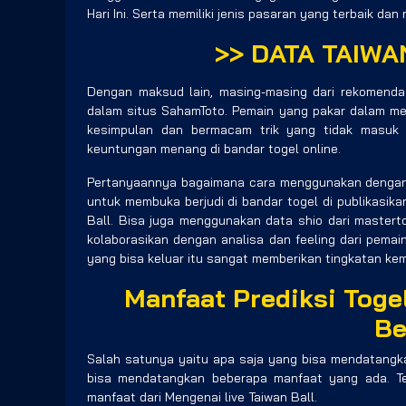
Hari Ini. Serta memiliki jenis pasaran yang terbaik dan 
>>
DATA TAIWA
Dengan maksud lain, masing-masing dari rekomendas
dalam situs SahamToto. Pemain yang pakar dalam me
kesimpulan dan bermacam trik yang tidak masuk a
keuntungan menang di bandar togel online.
Pertanyaannya bagaimana cara menggunakan dengan b
untuk membuka berjudi di bandar togel di publikasika
Ball. Bisa juga menggunakan data shio dari master
kolaborasikan dengan analisa dan feeling dari pema
yang bisa keluar itu sangat memberikan tingkatan k
Manfaat Prediksi Toge
Be
Salah satunya yaitu apa saja yang bisa mendatangka
bisa mendatangkan beberapa manfaat yang ada. Te
manfaat dari Mengenai live Taiwan Ball.