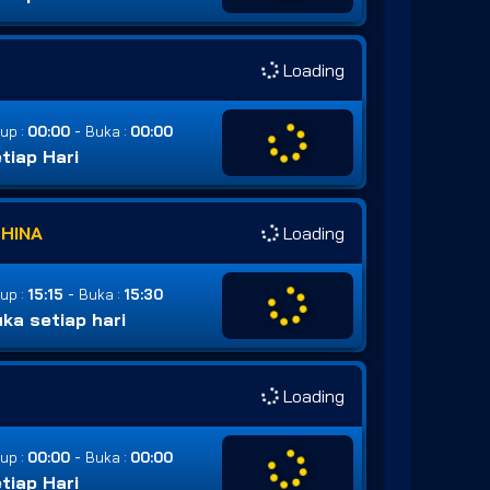
Loading
-
up :
00:00
Buka :
00:00
tiap Hari
HINA
Loading
-
up :
15:15
Buka :
15:30
ka setiap hari
Loading
-
up :
00:00
Buka :
00:00
tiap Hari