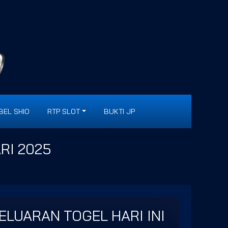
BEL SHIO
RTP SLOT
BUKTI JP
RI 2025
ELUARAN TOGEL HARI INI