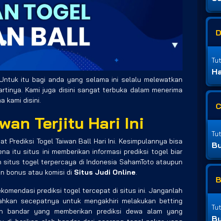
D
Tut
Ha
ntuk itu bagi anda yang selama ini selalu melewatkan
 artinya. Kami juga disini sangat terbuka dalam menerima
 kami disini.
C
wan Terjitu Hari Ini
Tut
Prediksi Togel Taiwan Ball Hari Ini. Kesimpulannya bisa
Bu
a itu situs ini memberikan informasi prediksi togel biar
n situs togel terpercaya di Indonesia SahamToto ataupun
n bonus atau komisi di
Situs Judi Online
.
B
ekomendasi prediksi togel tercepat di situs ini. Janganlah
ahkan secepatnya untuk mengakhiri melakukan betting
Tut
lan bandar yang memberikan prediksi dewa alam yang
Bu