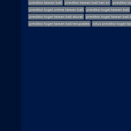
prediksi taiwan ball
prediksi taiwan ball hari ini
prediksi ta
prediksi togel online taiwan ball
prediksi togel taiwan ball
prediksi togel taiwan ball akurat
prediksi togel taiwan ball b
prediksi togel taiwan ball terupdate
situs prediksi togel ta