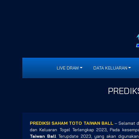
LIVE DRAW
DATA KELUARAN
PREDIK
PREDIKSI SAHAM TOTO TAIWAN BALL
– Selamat da
dan Keluaran Togel Terlengkap 2023, Pada kesempa
Taiwan Ball
Terupdate 2023, yang akan digunakan