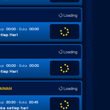
Loading
-
up :
00:00
Buka :
00:00
tiap Hari
Loading
-
up :
00:00
Buka :
00:00
tiap Hari
AIWAN
Loading
-
up :
20:30
Buka :
20:45
ka setiap hari