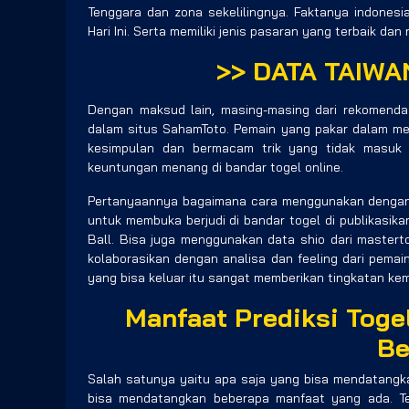
Tenggara dan zona sekelilingnya. Faktanya indonesi
Hari Ini. Serta memiliki jenis pasaran yang terbaik dan 
>>
DATA TAIWA
Dengan maksud lain, masing-masing dari rekomendas
dalam situs SahamToto. Pemain yang pakar dalam me
kesimpulan dan bermacam trik yang tidak masuk a
keuntungan menang di bandar togel online.
Pertanyaannya bagaimana cara menggunakan dengan b
untuk membuka berjudi di bandar togel di publikasika
Ball. Bisa juga menggunakan data shio dari master
kolaborasikan dengan analisa dan feeling dari pema
yang bisa keluar itu sangat memberikan tingkatan k
Manfaat Prediksi Toge
Be
Salah satunya yaitu apa saja yang bisa mendatangka
bisa mendatangkan beberapa manfaat yang ada. Te