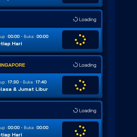
Loading
-
up :
00:00
Buka :
00:00
tiap Hari
INGAPORE
Loading
-
up :
17:30
Buka :
17:40
lasa & Jumat Libur
Loading
-
up :
00:00
Buka :
00:00
tiap Hari