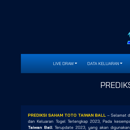
LIVE DRAW
DATA KELUARAN
PREDIK
PREDIKSI SAHAM TOTO TAIWAN BALL
– Selamat da
dan Keluaran Togel Terlengkap 2023, Pada kesempa
Taiwan Ball
Terupdate 2023, yang akan digunakan