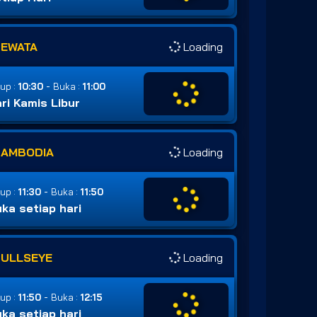
EWATA
Loading
-
up :
10:30
Buka :
11:00
ri Kamis Libur
AMBODIA
Loading
-
up :
11:30
Buka :
11:50
ka setiap hari
ULLSEYE
Loading
-
up :
11:50
Buka :
12:15
ka setiap hari