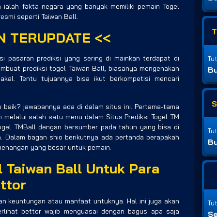
a ialah fakta negara yang banyak memiliki pemain Togel
resmi seperti Taiwan Ball.
T
N
TERUPDATE
<<
i pasaran prediksi yang sering di mainkan terdapat di
Tut
mbuat prediksi togel Taiwan Ball, biasanya mengenakan
Bu
kal. Tentu tujuannya bisa ikut berkompetisi mencari
S
aik? jawabannya ada di dalam situs ini. Pertama-tama
n melalui salah satu menu dalam Situs Prediksi Togel TM
togel TMBall dengan bersumber pada tahun yang bisa di
Tut
in. Dalam bagan shio berikutnya ada pertanda berapakah
Bu
emenangan yang besar untuk pemain.
l Taiwan Ball Untuk Para
ttor
n keuntungan atau manfaat untuknya. Hal ini juga akan
Tut
rlihat bettor wajib menguasai dengan bagus apa saja
Se