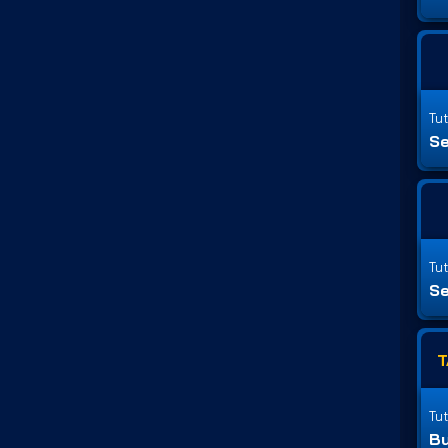
Tut
Se
Tut
Se
T
Tut
Bu