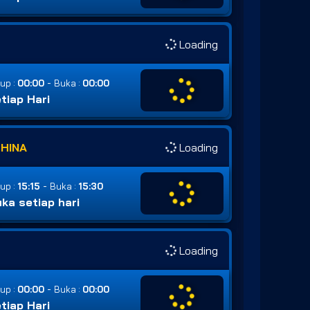
Loading
-
up :
00:00
Buka :
00:00
tiap Hari
HINA
Loading
-
up :
15:15
Buka :
15:30
ka setiap hari
Loading
-
up :
00:00
Buka :
00:00
tiap Hari