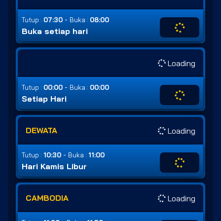
-
Tutup :
07:30
Buka :
08:00
Buka setiap hari
Loading
-
Tutup :
00:00
Buka :
00:00
Setiap Hari
DEWATA
Loading
-
Tutup :
10:30
Buka :
11:00
Hari Kamis Libur
CAMBODIA
Loading