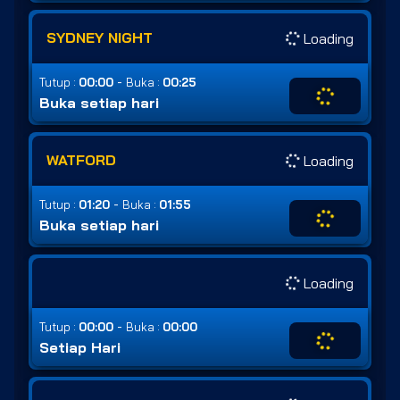
SYDNEY NIGHT
Loading
-
Tutup :
00:00
Buka :
00:25
Buka setiap hari
WATFORD
Loading
-
Tutup :
01:20
Buka :
01:55
Buka setiap hari
Loading
-
Tutup :
00:00
Buka :
00:00
Setiap Hari