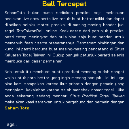
Ball Tercepat
SahamToto bukan cuma sediakan prediksi saja, melainkan
sediakan live draw serta live result buat bettor miliki dan dapat
dijadikan selaku materi prediksi di masing-masing bandar judi
togel TotoTaiwanBall online. Keakuratan dari petunjuk prediksi
pasti tetap meningkat dan pula bisa saja buat bandar untuk
memenuhi featur serta prasarananya. Bermacam bimbingan dan
kunci ini pasti berguna buat masing-masing pendatang di Situs
Keluaran Togel Taiwan ini. Cukup banyak petunjuk berarti sejenis
membuka dari dasar permainan.
Nah untuk itu membuat suatu prediksi memang sudah sangat
wajib untuk para bettor yang ingin menang banyak. Hal ini juga
bisa kami sampaikan karena ikut prihatin dengan pemain yang
mengalami kekalahan karena salah menebak nomor togel. Jika
anda sekarang sedang mencari
Situs Prediksi Togel Taiwan
maka akan kami sarankan untuk bergabung dan bermain dengan
Saham Toto
.
Tags :