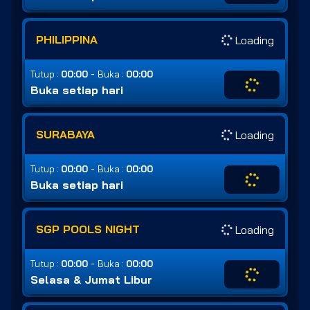
PHILIPPINA
Loading
-
Tutup :
00:00
Buka :
00:00
Buka setiap hari
SURABAYA
Loading
-
Tutup :
00:00
Buka :
00:00
Buka setiap hari
SGP POOLS NIGHT
Loading
-
Tutup :
00:00
Buka :
00:00
Selasa & Jumat Libur