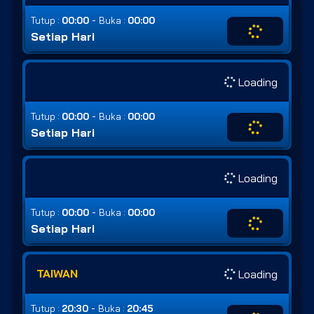
-
Tutup :
00:00
Buka :
00:00
Setiap Hari
Loading
-
Tutup :
00:00
Buka :
00:00
Setiap Hari
Loading
-
Tutup :
00:00
Buka :
00:00
Setiap Hari
TAIWAN
Loading
-
Tutup :
20:30
Buka :
20:45