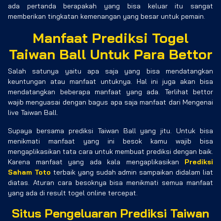
ada pertanda berapakah yang bisa keluar itu sangat
memberikan tingkatan kemenangan yang besar untuk pemain.
Manfaat Prediksi Togel
Taiwan Ball Untuk Para Bettor
Salah satunya yaitu apa saja yang bisa mendatangkan
keuntungan atau manfaat untuknya. Hal ini juga akan bisa
mendatangkan beberapa manfaat yang ada. Terlihat bettor
wajib menguasai dengan bagus apa saja manfaat dari Mengenai
live Taiwan Ball.
Supaya bersama prediksi Taiwan Ball yang jitu. Untuk bisa
menikmati manfaat yang ini besok kamu wajib bisa
mengaplikasikan tata cara untuk membuat prediksi dengan baik.
Karena manfaat yang ada kala mengaplikasikan
Prediksi
Saham Toto
terbaik yang sudah admin sampaikan didalam liat
diatas. Aturan cara besoknya bisa menikmati semua manfaat
yang ada di result togel online tercepat.
Situs Pengeluaran Prediksi Taiwan