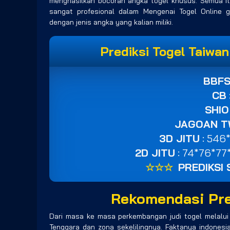
menghasilkan bocoran angka togel khusus. Semua itu
sangat profesional dalam Mengenai Togel Online g
dengan jenis angka yang kalian miliki.
Prediksi Togel Taiwan
BBF
CB
SHIO
JAGOAN T
3D JITU
: 546
2D JITU
: 74*76*77
☆☆☆
PREDIKSI
Rekomendasi Pre
Dari masa ke masa perkembangan judi togel melalui 
Tenggara dan zona sekelilingnya. Faktanya indonesi