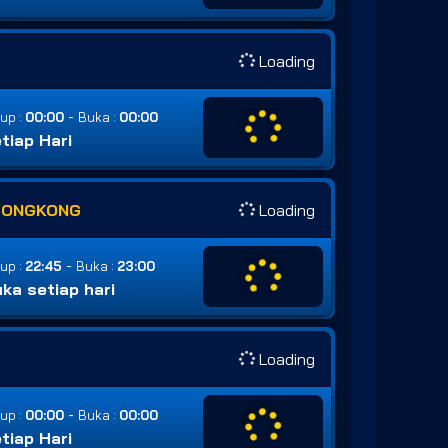
Loading
-
up :
00:00
Buka :
00:00
tiap Hari
HONGKONG
Loading
-
up :
22:45
Buka :
23:00
ka setiap hari
Loading
-
up :
00:00
Buka :
00:00
tiap Hari