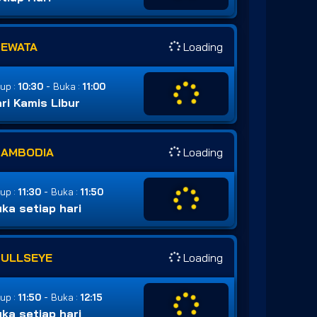
EWATA
Loading
-
up :
10:30
Buka :
11:00
ri Kamis Libur
AMBODIA
Loading
-
up :
11:30
Buka :
11:50
ka setiap hari
ULLSEYE
Loading
-
up :
11:50
Buka :
12:15
ka setiap hari