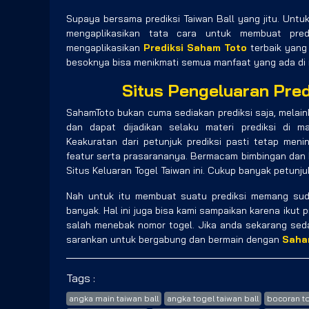
Supaya bersama prediksi Taiwan Ball yang jitu. Untu
mengaplikasikan tata cara untuk membuat pre
mengaplikasikan
Prediksi Saham Toto
terbaik yang 
besoknya bisa menikmati semua manfaat yang ada di r
Situs Pengeluaran Pred
SahamToto bukan cuma sediakan prediksi saja, melainka
dan dapat dijadikan selaku materi prediksi di ma
Keakuratan dari petunjuk prediksi pasti tetap men
featur serta prasarananya. Bermacam bimbingan dan k
Situs Keluaran Togel Taiwan ini. Cukup banyak petunju
Nah untuk itu membuat suatu prediksi memang sud
banyak. Hal ini juga bisa kami sampaikan karena ikut
salah menebak nomor togel. Jika anda sekarang se
sarankan untuk bergabung dan bermain dengan
Saha
Tags :
angka main taiwan ball
angka togel taiwan ball
bocoran to