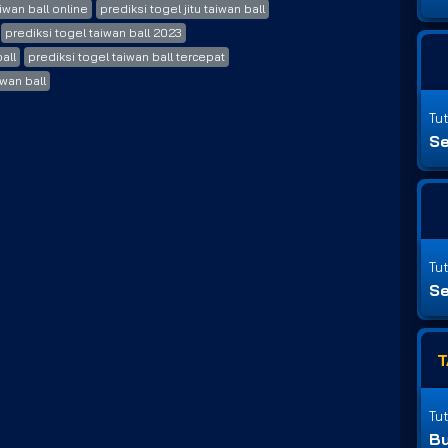
iwan ball online
prediksi togel jitu taiwan ball
prediksi togel taiwan ball 2023
all
prediksi togel taiwan ball tercepat
iwan ball
Tut
Se
Tut
Se
T
Tut
Bu