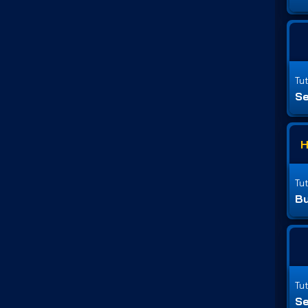
Tut
Se
Tut
Bu
Tut
Se