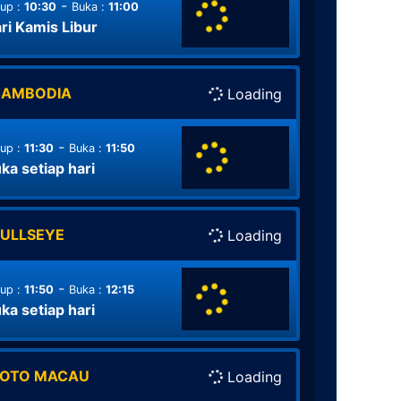
-
tup :
10:30
Buka :
11:00
ri Kamis Libur
CAMBODIA
Loading
-
tup :
11:30
Buka :
11:50
ka setiap hari
ULLSEYE
Loading
-
tup :
11:50
Buka :
12:15
ka setiap hari
TOTO MACAU
Loading