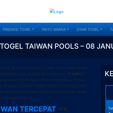
PREDIKSI TOGEL
PAITO WARNA
SYAIR TOGEL
T
 TOGEL TAIWAN POOLS – 08 JAN
tang di Situs Prediksi Togel, Live Draw Togel
KE
empatan kali ini kita akan meracik
Prediksi
yang akan digunakan untuk menembus Angka
a dengan pasaran togel resmi, tentunya kami
ni. Karena kami tulus dalam memberikan anda
enar dan akurat.
AIWAN TERCEPAT
<<
Tu