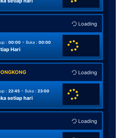
ka setiap hari
Loading
-
tup :
00:00
Buka :
00:00
tiap Hari
HONGKONG
Loading
-
tup :
22:45
Buka :
23:00
ka setiap hari
Loading