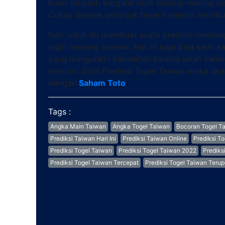
kunci ini pasti berguna buat masing-masing pe
Cukup banyak petunjuk berarti sejenis membu
Nah untuk itu membuat suatu prediksi memang
ingin menang banyak. Hal ini juga bisa kami 
yang mengalami kekalahan karena salah mene
mencari
Situs Prediksi Togel Taiwan
maka aka
dengan
Saham Toto
.
Tags :
Angka Main Taiwan
Angka Togel Taiwan
Bocoran Togel T
Prediksi Taiwan Hari Ini
Prediksi Taiwan Online
Prediksi To
Prediksi Togel Taiwan
Prediksi Togel Taiwan 2022
Prediks
Prediksi Togel Taiwan Tercepat
Prediksi Togel Taiwan Teru