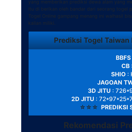
yang memberikan prediksi dewa alam yang me
itu di berikan oleh bandar dari seorang togel
Togel Online gampang menang ini walhasil bis
kalian miliki.
Prediksi Togel Taiwan
BBFS
CB
SHIO
:
JAGOAN T
3D JITU
: 726*
2D JITU
: 72*97*25*
☆☆☆
PREDIKSI
Rekomendasi Pre