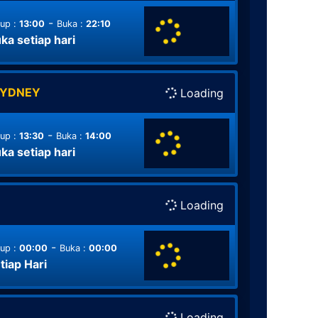
-
tup :
13:00
Buka :
22:10
ka setiap hari
SYDNEY
Loading
-
tup :
13:30
Buka :
14:00
ka setiap hari
Loading
-
tup :
00:00
Buka :
00:00
tiap Hari
Loading