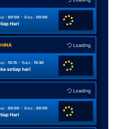
-
tup :
00:00
Buka :
00:00
tiap Hari
HINA
Loading
-
tup :
15:15
Buka :
15:30
ka setiap hari
Loading
-
tup :
00:00
Buka :
00:00
tiap Hari