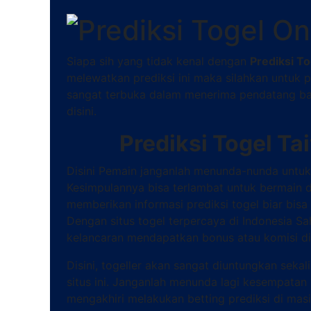
Siapa sih yang tidak kenal dengan
Prediksi To
melewatkan prediksi ini maka silahkan untuk pe
sangat terbuka dalam menerima pendatang ba
disini.
Prediksi Togel Tai
Disini Pemain janganlah menunda-nunda untuk 
Kesimpulannya bisa terlambat untuk bermain dan
memberikan informasi prediksi togel biar bisa
Dengan situs togel terpercaya di Indonesia 
kelancaran mendapatkan bonus atau komisi d
Disini, togeller akan sangat diuntungkan sekal
situs ini. Janganlah menunda lagi kesempatan
mengakhiri melakukan betting prediksi di mas