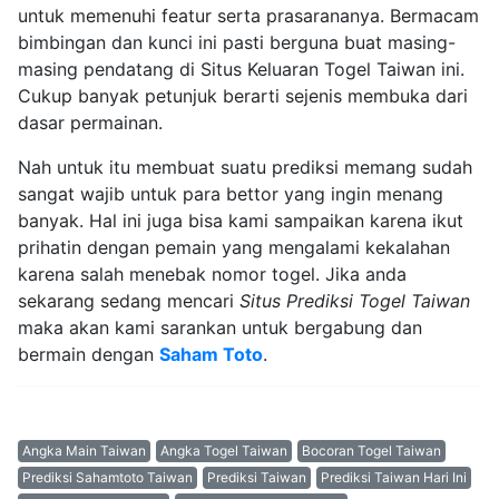
untuk memenuhi featur serta prasarananya. Bermacam
bimbingan dan kunci ini pasti berguna buat masing-
masing pendatang di Situs Keluaran Togel Taiwan ini.
Cukup banyak petunjuk berarti sejenis membuka dari
dasar permainan.
Nah untuk itu membuat suatu prediksi memang sudah
sangat wajib untuk para bettor yang ingin menang
banyak. Hal ini juga bisa kami sampaikan karena ikut
prihatin dengan pemain yang mengalami kekalahan
karena salah menebak nomor togel. Jika anda
sekarang sedang mencari
Situs Prediksi Togel Taiwan
maka akan kami sarankan untuk bergabung dan
bermain dengan
Saham Toto
.
Tags :
Angka Main Taiwan
Angka Togel Taiwan
Bocoran Togel Taiwan
Prediksi Sahamtoto Taiwan
Prediksi Taiwan
Prediksi Taiwan Hari Ini