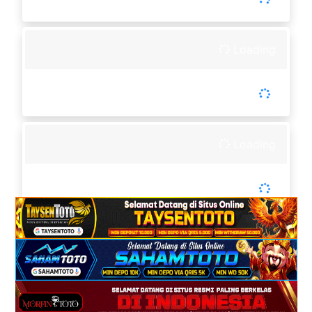
Setiap Hari
Loading
-
Tutup :
00:00
Buka :
00:00
Setiap Hari
Loading
-
Tutup :
00:00
Buka :
00:00
Setiap Hari
Copyright © 2010 - 2026
PREDIKSI SAHAMTOTO
, All
Rights Reserved.
Hubungi kami :
admin@sahamjitu.com