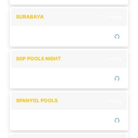
SURABAYA
Loading
-
Tutup :
00:00
Buka :
00:00
Buka setiap hari
SGP POOLS NIGHT
Loading
-
Tutup :
00:00
Buka :
00:00
Selasa & Jumat Libur
SPANYOL POOLS
Loading
-
Tutup :
00:00
Buka :
00:00
Buka setiap hari