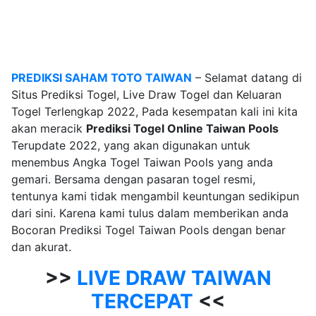
PREDIKSI TOGEL TAIWAN POOLS – 18
JANUARI 2025
PREDIKSI SAHAM TOTO TAIWAN
– Selamat datang di
Situs Prediksi Togel, Live Draw Togel dan Keluaran
Togel Terlengkap 2022, Pada kesempatan kali ini kita
akan meracik
Prediksi Togel Online Taiwan Pools
Terupdate 2022, yang akan digunakan untuk
menembus Angka Togel Taiwan Pools yang anda
gemari. Bersama dengan pasaran togel resmi,
tentunya kami tidak mengambil keuntungan sedikipun
dari sini. Karena kami tulus dalam memberikan anda
Bocoran Prediksi Togel Taiwan Pools dengan benar
dan akurat.
>>
LIVE DRAW TAIWAN
TERCEPAT
<<