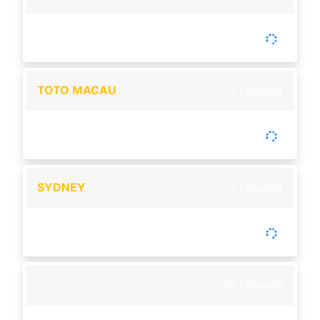
-
Tutup :
11:50
Buka :
12:15
Buka setiap hari
TOTO MACAU
Loading
-
Tutup :
13:00
Buka :
22:10
Buka setiap hari
SYDNEY
Loading
-
Tutup :
13:30
Buka :
14:00
Buka setiap hari
Loading
-