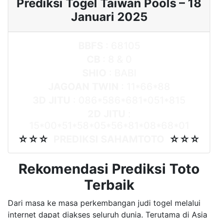
Prediksi Togel Taiwan Pools – 18
Januari 2025
BBFS
: 68105
CB
: 8 & 0
SHIO
: BABI
JAGOAN TWIN
: 11*66*88
3D JITU
: 086*586*681*051*815
2D JITU
:
15*00*51*58*05*56*81*08*68*01
☆☆☆
PREDIKSI SAHAMTOTO
☆☆☆
Rekomendasi Prediksi Toto
Terbaik
Dari masa ke masa perkembangan judi togel melalui
internet dapat diakses seluruh dunia. Terutama di Asia