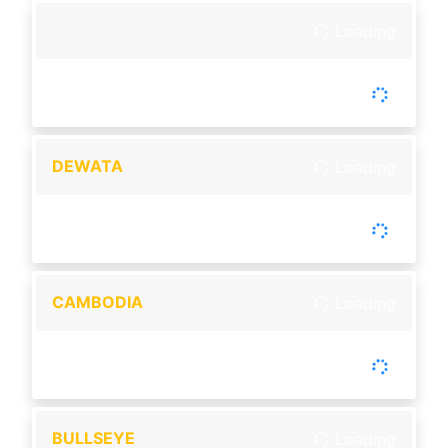
Loading
-
Tutup :
00:00
Buka :
00:00
Setiap Hari
DEWATA
Loading
-
Tutup :
10:30
Buka :
11:00
Hari Kamis Libur
CAMBODIA
Loading
-
Tutup :
11:30
Buka :
11:50
Buka setiap hari
BULLSEYE
Loading