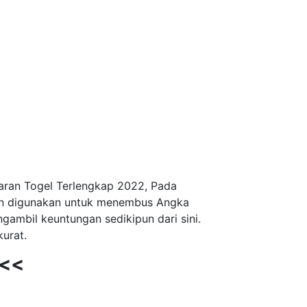
Tabel Shio
RTP SLOT
BUKTI JP
UARI 2025
uaran Togel Terlengkap 2022, Pada
n digunakan untuk menembus Angka
ambil keuntungan sedikipun dari sini.
urat.
<<