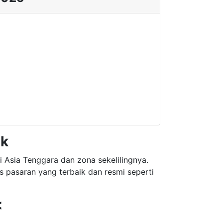
ik
i Asia Tenggara dan zona sekelilingnya.
is pasaran yang terbaik dan resmi seperti
<