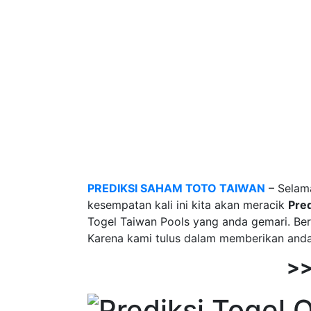
LIVE DRAW
DATA KELUARAN
PREDIKSI
PREDIKSI SAHAM TOTO TAIWAN
– Selama
kesempatan kali ini kita akan meracik
Pred
Togel Taiwan Pools yang anda gemari. Ber
Karena kami tulus dalam memberikan anda
>