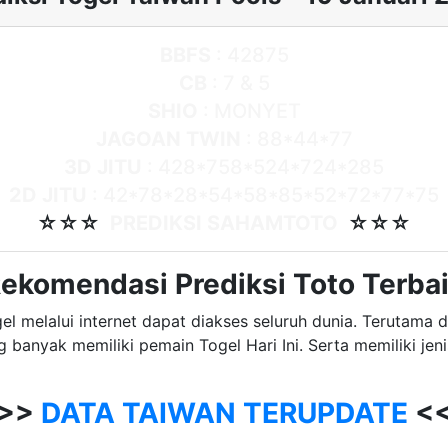
BBFS
: 42875
CB
: 7 & 5
SHIO
: MONYET
JAGOAN TWIN
: 88*44*77
3D JITU
: 428*758*524*724*285
2D JITU
: 42*78*28*54*58*85*52*72*77*75
☆☆☆
PREDIKSI SAHAMTOTO
☆☆☆
ekomendasi Prediksi Toto Terba
 melalui internet dapat diakses seluruh dunia. Terutama d
 banyak memiliki pemain Togel Hari Ini. Serta memiliki jen
>>
DATA TAIWAN TERUPDATE
<