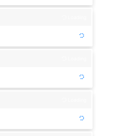
Loading
Loading
Loading