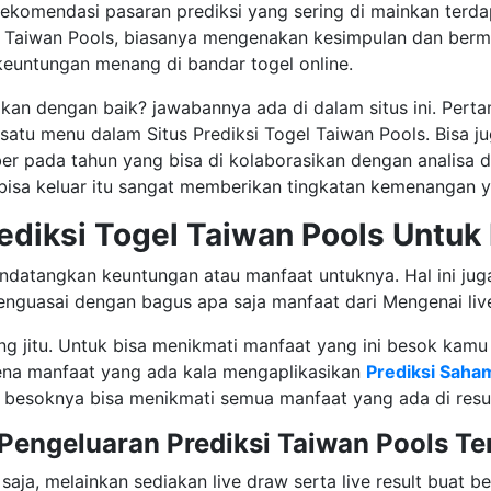
ekomendasi pasaran prediksi yang sering di mainkan terda
 Taiwan Pools, biasanya mengenakan kesimpulan dan berma
keuntungan menang di bandar togel online.
n dengan baik? jawabannya ada di dalam situs ini. Pert
h satu menu dalam Situs Prediksi Togel Taiwan Pools. Bisa 
 pada tahun yang bisa di kolaborasikan dengan analisa d
bisa keluar itu sangat memberikan tingkatan kemenangan y
ediksi Togel Taiwan Pools Untuk 
endatangkan keuntungan atau manfaat untuknya. Hal ini j
menguasai dengan bagus apa saja manfaat dari Mengenai liv
g jitu. Untuk bisa menikmati manfaat yang ini besok kamu 
ena manfaat yang ada kala mengaplikasikan
Prediksi Saha
a besoknya bisa menikmati semua manfaat yang ada di result
 Pengeluaran Prediksi Taiwan Pools Te
a, melainkan sediakan live draw serta live result buat bet