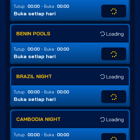
-
Tutup :
00:00
Buka :
00:00
Buka setiap hari
BENIN POOLS
Loading
-
Tutup :
00:00
Buka :
00:00
Buka setiap hari
BRAZIL NIGHT
Loading
-
Tutup :
00:00
Buka :
00:00
Buka setiap hari
CAMBODIA NIGHT
Loading
-
Tutup :
00:00
Buka :
00:00