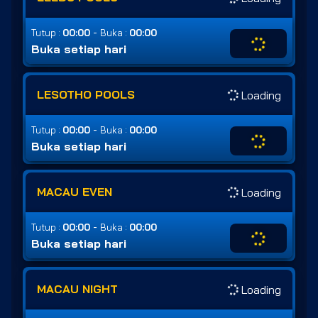
-
Tutup :
00:00
Buka :
00:00
Buka setiap hari
LESOTHO POOLS
Loading
-
Tutup :
00:00
Buka :
00:00
Buka setiap hari
MACAU EVEN
Loading
-
Tutup :
00:00
Buka :
00:00
Buka setiap hari
MACAU NIGHT
Loading