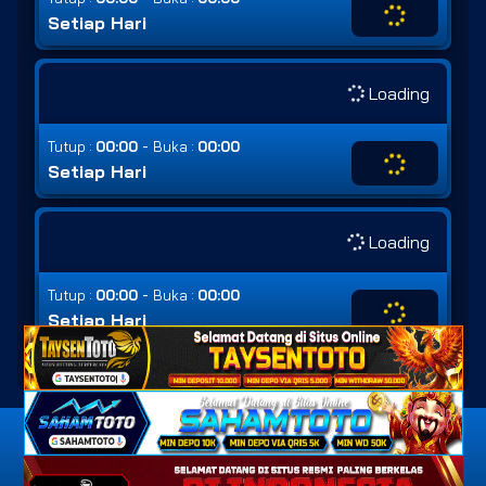
Setiap Hari
Loading
-
Tutup :
00:00
Buka :
00:00
Setiap Hari
Loading
-
Tutup :
00:00
Buka :
00:00
Setiap Hari
Copyright © 2010 - 2026
PREDIKSI SAHAMTOTO
, All
Rights Reserved.