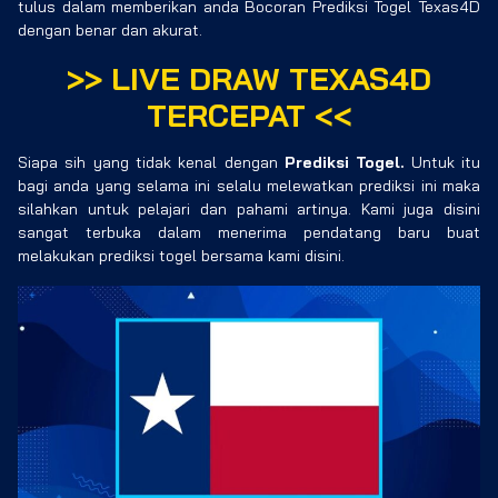
tulus dalam memberikan anda Bocoran Prediksi Togel Texas4D
dengan benar dan akurat.
>>
LIVE DRAW TEXAS4D
TERCEPAT
<<
Siapa sih yang tidak kenal dengan
Prediksi Togel.
Untuk itu
bagi anda yang selama ini selalu melewatkan prediksi ini maka
silahkan untuk pelajari dan pahami artinya. Kami juga disini
sangat terbuka dalam menerima pendatang baru buat
melakukan prediksi togel bersama kami disini.