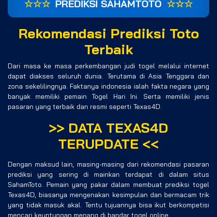
☆☆☆
PREDIKSI SAHAMTOTO
☆☆☆
Rekomendasi Prediksi Toto
Terbaik
Dari masa ke masa perkembangan judi togel melalui internet
dapat diakses seluruh dunia. Terutama di Asia Tenggara dan
zona sekelilingnya. Faktanya indonesia ialah fakta negara yang
banyak memiliki pemain Togel Hari Ini. Serta memiliki jenis
pasaran yang terbaik dan resmi seperti Texas4D.
>>
DATA TEXAS4D
TERUPDATE
<<
Dengan maksud lain, masing-masing dari rekomendasi pasaran
prediksi yang sering di mainkan terdapat di dalam situs
SahamToto. Pemain yang pakar dalam membuat prediksi togel
Texas4D, biasanya mengenakan kesimpulan dan bermacam trik
yang tidak masuk akal. Tentu tujuannya bisa ikut berkompetisi
mencari keuntungan menang di bandar togel online.