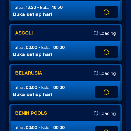
-
Tutup :
16:20
Buka :
16:50
Buka setiap hari
ASCOLI
Loading
-
Tutup :
00:00
Buka :
00:00
Buka setiap hari
BELARUSIA
Loading
-
Tutup :
00:00
Buka :
00:00
Buka setiap hari
BENIN POOLS
Loading
-
Tutup :
00:00
Buka :
00:00