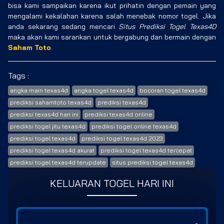
bisa kami sampaikan karena ikut prihatin dengan pemain yang
mengalami kekalahan karena salah menebak nomor togel. Jika
anda sekarang sedang mencari
Situs Prediksi Togel Texas4D
maka akan kami sarankan untuk bergabung dan bermain dengan
Saham Toto
.
Tags :
angka main texas4d
angka togel texas4d
bocoran togel texas4d
prediksi sahamtoto texas4d
prediksi texas4d
prediksi texas4d hari ini
prediksi texas4d online
prediksi togel jitu texas4d
prediksi togel online texas4d
prediksi togel texas4d
prediksi togel texas4d 2023
prediksi togel texas4d akurat
prediksi togel texas4d tercepat
prediksi togel texas4d terupdate
situs prediksi togel texas4d
KELUARAN TOGEL HARI INI
-