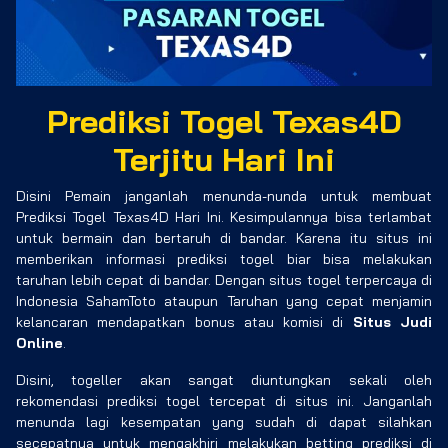
Prediksi Togel Texas4D
Terjitu Hari Ini
Disini Pemain janganlah menunda-nunda untuk membuat
Prediksi Togel Texas4D Hari Ini. Kesimpulannya bisa terlambat
untuk bermain dan bertaruh di bandar. Karena itu situs ini
memberikan informasi prediksi togel biar bisa melakukan
taruhan lebih cepat di bandar. Dengan situs togel terpercaya di
Indonesia SahamToto ataupun Taruhan yang cepat menjamin
kelancaran mendapatkan bonus atau komisi di
Situs Judi
Online
.
Disini, togeller akan sangat diuntungkan sekali oleh
rekomendasi prediksi togel tercepat di situs ini. Janganlah
menunda lagi kesempatan yang sudah di dapat silahkan
secepatnya untuk mengakhiri melakukan betting prediksi di