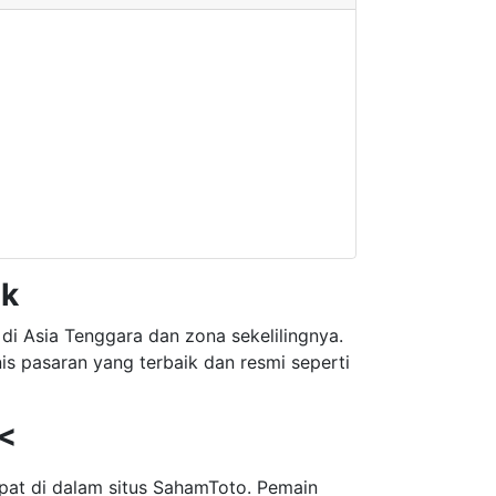
ik
di Asia Tenggara dan zona sekelilingnya.
nis pasaran yang terbaik dan resmi seperti
<
pat di dalam situs SahamToto. Pemain