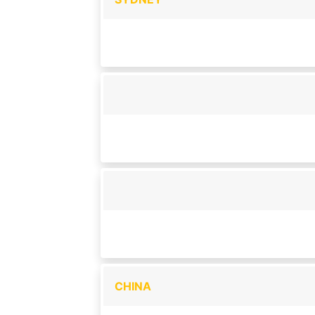
-
Tutup :
13:30
Buka :
14:00
Buka setiap hari
-
Tutup :
00:00
Buka :
00:00
Setiap Hari
-
Tutup :
00:00
Buka :
00:00
Setiap Hari
CHINA