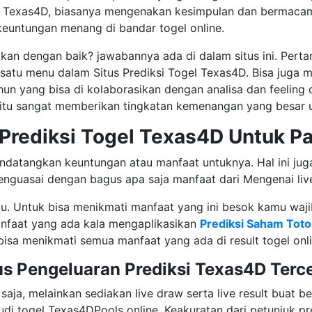
 Texas4D, biasanya mengenakan kesimpulan dan bermacam t
keuntungan menang di bandar togel online.
n dengan baik? jawabannya ada di dalam situs ini. Pert
h satu menu dalam Situs Prediksi Togel Texas4D. Bisa juga
 yang bisa di kolaborasikan dengan analisa dan feeling 
 itu sangat memberikan tingkatan kemenangan yang besar 
Prediksi Togel Texas4D Untuk Pa
endatangkan keuntungan atau manfaat untuknya. Hal ini j
menguasai dengan bagus apa saja manfaat dari Mengenai liv
u. Untuk bisa menikmati manfaat yang ini besok kamu waji
nfaat yang ada kala mengaplikasikan
Prediksi Saham Toto
 bisa menikmati semua manfaat yang ada di result togel onli
us Pengeluaran Prediksi Texas4D Terc
a, melainkan sediakan live draw serta live result buat bet
udi togel Texas4DPools online. Keakuratan dari petunjuk pr