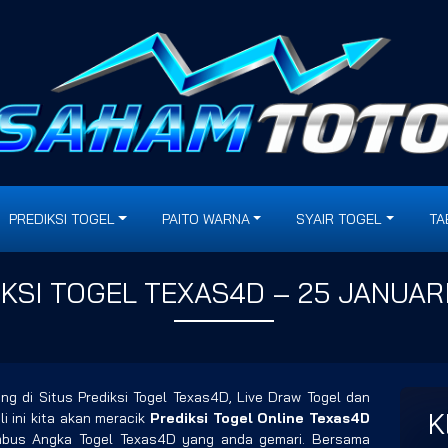
PREDIKSI TOGEL
PAITO WARNA
SYAIR TOGEL
TA
KSI TOGEL TEXAS4D – 25 JANUAR
g di Situs Prediksi Togel Texas4D, Live Draw Togel dan
K
i ini kita akan meracik
Prediksi Togel Online Texas4D
mbus Angka Togel Texas4D yang anda gemari. Bersama