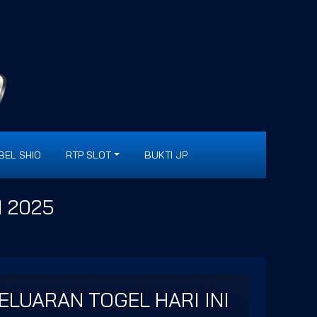
BEL SHIO
RTP SLOT
BUKTI JP
I 2025
ELUARAN TOGEL HARI INI