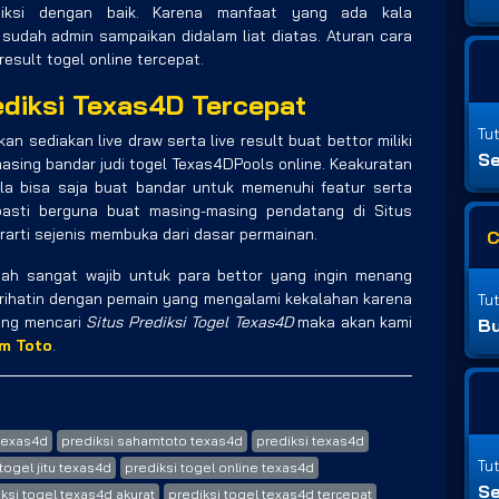
diksi dengan baik. Karena manfaat yang ada kala
sudah admin sampaikan didalam liat diatas. Aturan cara
esult togel online tercepat.
ediksi Texas4D Tercepat
Tut
n sediakan live draw serta live result buat bettor miliki
Se
masing bandar judi togel Texas4DPools online. Keakuratan
ula bisa saja buat bandar untuk memenuhi featur serta
pasti berguna buat masing-masing pendatang di Situs
rarti sejenis membuka dari dasar permainan.
C
ah sangat wajib untuk para bettor yang ingin menang
 prihatin dengan pemain yang mengalami kekalahan karena
Tut
ang mencari
Situs Prediksi Togel Texas4D
maka akan kami
Bu
m Toto
.
texas4d
prediksi sahamtoto texas4d
prediksi texas4d
Tut
togel jitu texas4d
prediksi togel online texas4d
Se
ksi togel texas4d akurat
prediksi togel texas4d tercepat