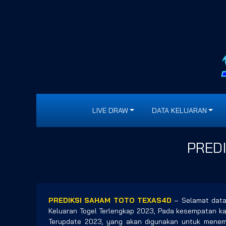
LIVE DRAW
DATA KELUARAN
PREDI
PREDIKSI SAHAM TOTO TEXAS4D
– Selamat datan
Keluaran Togel Terlengkap 2023, Pada kesempatan kal
Terupdate 2023, yang akan digunakan untuk mene