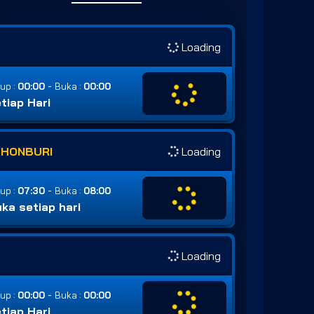
Loading
-
up :
00:00
Buka :
00:00
tiap Hari
HONBURI
Loading
-
up :
07:30
Buka :
08:00
ka setiap hari
Loading
-
up :
00:00
Buka :
00:00
tiap Hari