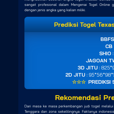
sangat profesional dalam Mengenai Togel Online g
dengan jenis angka yang kalian miliki.
Prediksi Togel Texa
BBFS
CB
SHIO
:
JAGOAN T
3D JITU
: 825
2D JITU
: 95*56*98
☆☆☆
PREDIKSI
Rekomendasi Pre
Dari masa ke masa perkembangan judi togel melalui 
Tenggara dan zona sekelilingnya. Faktanya indonesi