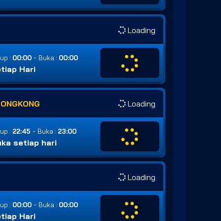
Loading
-
up :
00:00
Buka :
00:00
tiap Hari
HONGKONG
Loading
-
up :
22:45
Buka :
23:00
ka setiap hari
Loading
-
up :
00:00
Buka :
00:00
tiap Hari