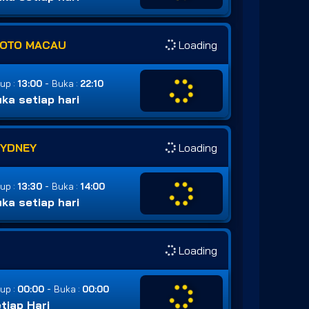
OTO MACAU
Loading
-
up :
13:00
Buka :
22:10
ka setiap hari
YDNEY
Loading
-
up :
13:30
Buka :
14:00
ka setiap hari
Loading
-
up :
00:00
Buka :
00:00
tiap Hari