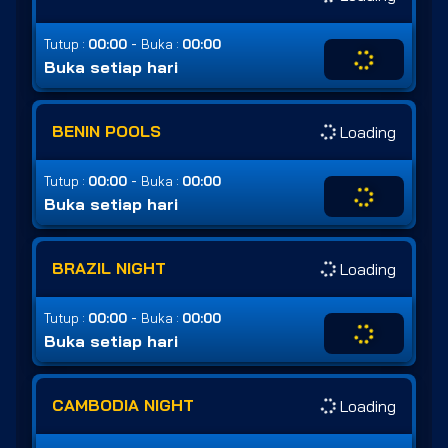
-
Tutup :
00:00
Buka :
00:00
Buka setiap hari
BENIN POOLS
Loading
-
Tutup :
00:00
Buka :
00:00
Buka setiap hari
BRAZIL NIGHT
Loading
-
Tutup :
00:00
Buka :
00:00
Buka setiap hari
CAMBODIA NIGHT
Loading