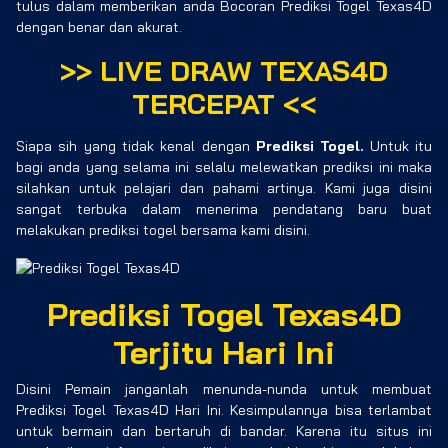
tulus dalam memberikan anda Bocoran Prediksi Togel Texas4D
dengan benar dan akurat.
>>
LIVE DRAW TEXAS4D
TERCEPAT
<<
Siapa sih yang tidak kenal dengan
Prediksi Togel.
Untuk itu
bagi anda yang selama ini selalu melewatkan prediksi ini maka
silahkan untuk pelajari dan pahami artinya. Kami juga disini
sangat terbuka dalam menerima pendatang baru buat
melakukan prediksi togel bersama kami disini.
Prediksi Togel Texas4D
Terjitu Hari Ini
Disini Pemain janganlah menunda-nunda untuk membuat
Prediksi Togel Texas4D Hari Ini. Kesimpulannya bisa terlambat
untuk bermain dan bertaruh di bandar. Karena itu situs ini