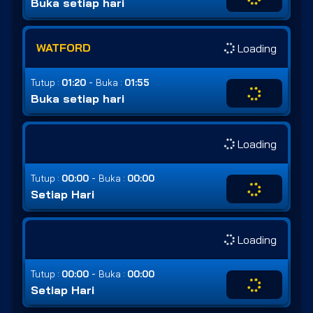
Buka setiap hari
WATFORD
Loading
-
Tutup :
01:20
Buka :
01:55
Buka setiap hari
Loading
-
Tutup :
00:00
Buka :
00:00
Setiap Hari
Loading
-
Tutup :
00:00
Buka :
00:00
Setiap Hari