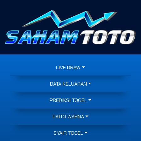
LIVE DRAW
DATA KELUARAN
PREDIKSI TOGEL
PAITO WARNA
SYAIR TOGEL