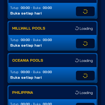
-
Tutup :
00:00
Buka :
00:00
Buka setiap hari
MILLWALL POOLS
Loading
-
Tutup :
00:00
Buka :
00:00
Buka setiap hari
OCEANIA POOLS
Loading
-
Tutup :
00:00
Buka :
00:00
Buka setiap hari
PHILIPPINA
Loading
-
Tutup :
00:00
Buka :
00:00