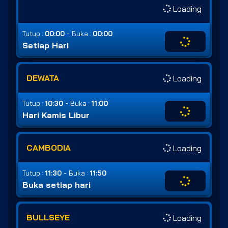
Loading
-
Tutup :
00:00
Buka :
00:00
Setiap Hari
DEWATA
Loading
-
Tutup :
10:30
Buka :
11:00
Hari Kamis Libur
CAMBODIA
Loading
-
Tutup :
11:30
Buka :
11:50
Buka setiap hari
BULLSEYE
Loading