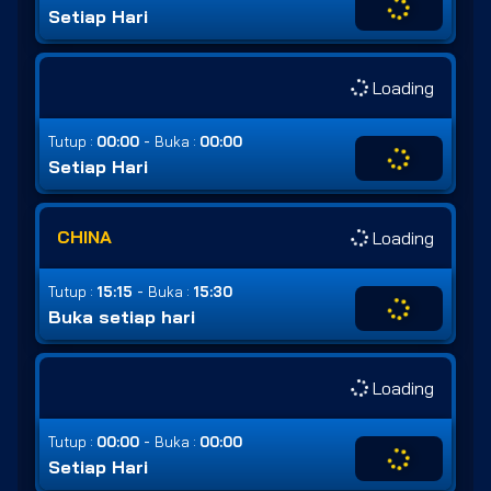
Setiap Hari
Loading
-
Tutup :
00:00
Buka :
00:00
Setiap Hari
CHINA
Loading
-
Tutup :
15:15
Buka :
15:30
Buka setiap hari
Loading
-
Tutup :
00:00
Buka :
00:00
Setiap Hari