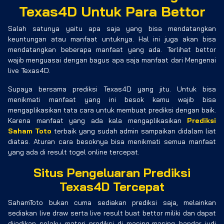
Texas4D Untuk Para Bettor
Salah satunya yaitu apa saja yang bisa mendatangkan
keuntungan atau manfaat untuknya. Hal ini juga akan bisa
mendatangkan beberapa manfaat yang ada. Terlihat bettor
wajib menguasai dengan bagus apa saja manfaat dari Mengenai
live Texas4D.
Supaya bersama prediksi Texas4D yang jitu. Untuk bisa
menikmati manfaat yang ini besok kamu wajib bisa
mengaplikasikan tata cara untuk membuat prediksi dengan baik.
Karena manfaat yang ada kala mengaplikasikan
Prediksi
Saham Toto
terbaik yang sudah admin sampaikan didalam liat
diatas. Aturan cara besoknya bisa menikmati semua manfaat
yang ada di result togel online tercepat.
Situs Pengeluaran Prediksi
Texas4D Tercepat
SahamToto bukan cuma sediakan prediksi saja, melainkan
sediakan live draw serta live result buat bettor miliki dan dapat
dijadikan selaku materi prediksi di masing-masing bandar judi