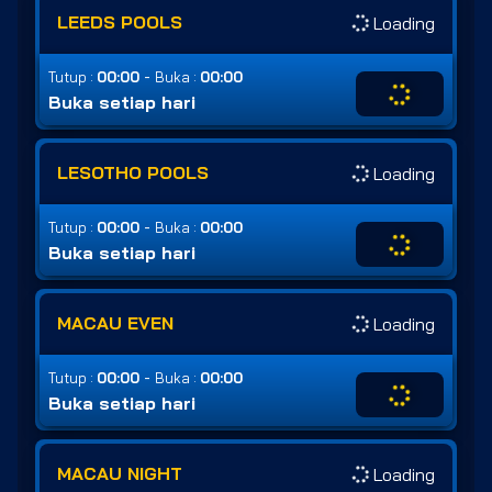
LEEDS POOLS
Loading
-
Tutup :
00:00
Buka :
00:00
Buka setiap hari
LESOTHO POOLS
Loading
-
Tutup :
00:00
Buka :
00:00
Buka setiap hari
MACAU EVEN
Loading
-
Tutup :
00:00
Buka :
00:00
Buka setiap hari
MACAU NIGHT
Loading