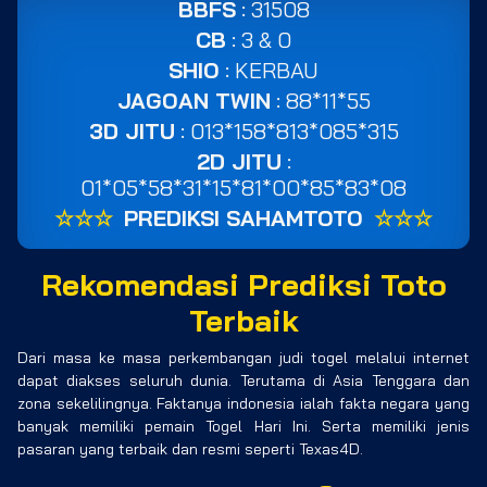
BBFS
: 31508
CB
: 3 & 0
SHIO
: KERBAU
JAGOAN TWIN
: 88*11*55
3D JITU
: 013*158*813*085*315
2D JITU
:
01*05*58*31*15*81*00*85*83*08
☆☆☆
PREDIKSI SAHAMTOTO
☆☆☆
Rekomendasi Prediksi Toto
Terbaik
Dari masa ke masa perkembangan judi togel melalui internet
dapat diakses seluruh dunia. Terutama di Asia Tenggara dan
zona sekelilingnya. Faktanya indonesia ialah fakta negara yang
banyak memiliki pemain Togel Hari Ini. Serta memiliki jenis
pasaran yang terbaik dan resmi seperti Texas4D.