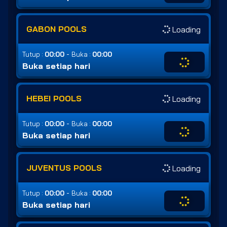
GABON POOLS
Loading
-
Tutup :
00:00
Buka :
00:00
Buka setiap hari
HEBEI POOLS
Loading
-
Tutup :
00:00
Buka :
00:00
Buka setiap hari
JUVENTUS POOLS
Loading
-
Tutup :
00:00
Buka :
00:00
Buka setiap hari