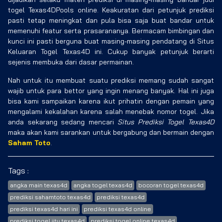
togel Texas4DPools online. Keakuratan dari petunjuk prediksi
pasti tetap meningkat dan pula bisa saja buat bandar untuk
memenuhi featur serta prasarananya. Bermacam bimbingan dan
kunci ini pasti berguna buat masing-masing pendatang di Situs
Keluaran Togel Texas4D ini. Cukup banyak petunjuk berarti
sejenis membuka dari dasar permainan.
Nah untuk itu membuat suatu prediksi memang sudah sangat
wajib untuk para bettor yang ingin menang banyak. Hal ini juga
bisa kami sampaikan karena ikut prihatin dengan pemain yang
mengalami kekalahan karena salah menebak nomor togel. Jika
anda sekarang sedang mencari
Situs Prediksi Togel Texas4D
maka akan kami sarankan untuk bergabung dan bermain dengan
Saham Toto
.
Tags :
angka main texas4d
angka togel texas4d
bocoran togel texas4d
prediksi sahamtoto texas4d
prediksi texas4d
prediksi texas4d hari ini
prediksi texas4d online
prediksi togel jitu texas4d
prediksi togel online texas4d