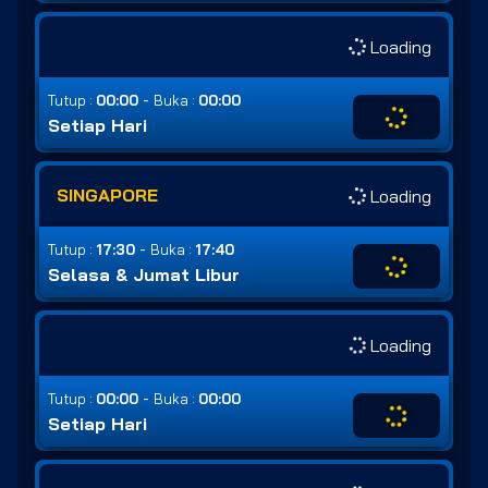
Loading
-
Tutup :
00:00
Buka :
00:00
Setiap Hari
SINGAPORE
Loading
-
Tutup :
17:30
Buka :
17:40
Selasa & Jumat Libur
Loading
-
Tutup :
00:00
Buka :
00:00
Setiap Hari