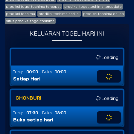
prediksi togel toshima tercepat
prediksi togel toshima terupdate
prediksi toshima
prediksi toshima hari ini
prediksi toshima online
situs prediksi togel toshima
KELUARAN TOGEL HARI INI
Loading
-
Tutup :
00:00
Buka :
00:00
Setiap Hari
CHONBURI
Loading
-
Tutup :
07:30
Buka :
08:00
Buka setiap hari