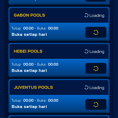
GABON POOLS
Loading
-
Tutup :
00:00
Buka :
00:00
Buka setiap hari
HEBEI POOLS
Loading
-
Tutup :
00:00
Buka :
00:00
Buka setiap hari
JUVENTUS POOLS
Loading
-
Tutup :
00:00
Buka :
00:00
Buka setiap hari