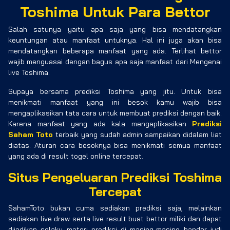
Toshima Untuk Para Bettor
Salah satunya yaitu apa saja yang bisa mendatangkan
keuntungan atau manfaat untuknya. Hal ini juga akan bisa
mendatangkan beberapa manfaat yang ada. Terlihat bettor
wajib menguasai dengan bagus apa saja manfaat dari Mengenai
live Toshima.
Supaya bersama prediksi Toshima yang jitu. Untuk bisa
menikmati manfaat yang ini besok kamu wajib bisa
mengaplikasikan tata cara untuk membuat prediksi dengan baik.
Karena manfaat yang ada kala mengaplikasikan
Prediksi
Saham Toto
terbaik yang sudah admin sampaikan didalam liat
diatas. Aturan cara besoknya bisa menikmati semua manfaat
yang ada di result togel online tercepat.
Situs Pengeluaran Prediksi Toshima
Tercepat
SahamToto bukan cuma sediakan prediksi saja, melainkan
sediakan live draw serta live result buat bettor miliki dan dapat
dijadikan selaku materi prediksi di masing-masing bandar judi