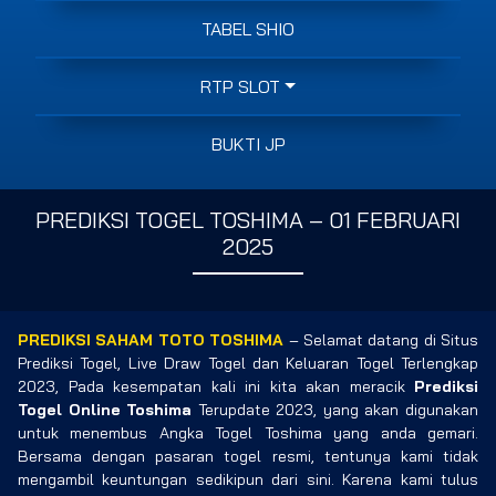
TABEL SHIO
RTP SLOT
BUKTI JP
PREDIKSI TOGEL TOSHIMA – 01 FEBRUARI
2025
PREDIKSI SAHAM TOTO TOSHIMA
– Selamat datang di Situs
Prediksi Togel, Live Draw Togel dan Keluaran Togel Terlengkap
2023, Pada kesempatan kali ini kita akan meracik
Prediksi
Togel Online Toshima
Terupdate 2023, yang akan digunakan
untuk menembus Angka Togel Toshima yang anda gemari.
Bersama dengan pasaran togel resmi, tentunya kami tidak
mengambil keuntungan sedikipun dari sini. Karena kami tulus