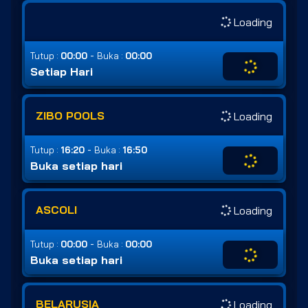
Loading
-
Tutup :
00:00
Buka :
00:00
Setiap Hari
ZIBO POOLS
Loading
-
Tutup :
16:20
Buka :
16:50
Buka setiap hari
ASCOLI
Loading
-
Tutup :
00:00
Buka :
00:00
Buka setiap hari
BELARUSIA
Loading