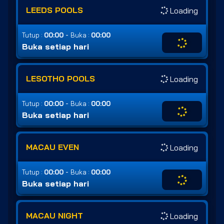
LEEDS POOLS
Loading
-
Tutup :
00:00
Buka :
00:00
Buka setiap hari
LESOTHO POOLS
Loading
-
Tutup :
00:00
Buka :
00:00
Buka setiap hari
MACAU EVEN
Loading
-
Tutup :
00:00
Buka :
00:00
Buka setiap hari
MACAU NIGHT
Loading