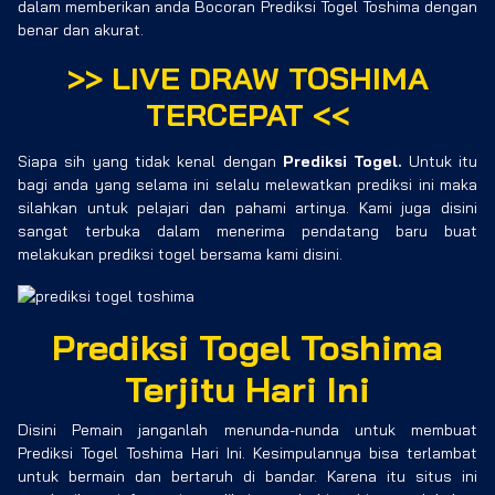
dalam memberikan anda Bocoran Prediksi Togel Toshima dengan
benar dan akurat.
>>
LIVE DRAW TOSHIMA
TERCEPAT
<<
Siapa sih yang tidak kenal dengan
Prediksi Togel.
Untuk itu
bagi anda yang selama ini selalu melewatkan prediksi ini maka
silahkan untuk pelajari dan pahami artinya. Kami juga disini
sangat terbuka dalam menerima pendatang baru buat
melakukan prediksi togel bersama kami disini.
Prediksi Togel Toshima
Terjitu Hari Ini
Disini Pemain janganlah menunda-nunda untuk membuat
Prediksi Togel Toshima Hari Ini. Kesimpulannya bisa terlambat
untuk bermain dan bertaruh di bandar. Karena itu situs ini