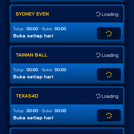
SYDNEY EVEN
Loading
-
Tutup :
00:00
Buka :
00:00
Buka setiap hari
TAIWAN BALL
Loading
-
Tutup :
00:00
Buka :
00:00
Buka setiap hari
TEXAS4D
Loading
-
Tutup :
00:00
Buka :
00:00
Buka setiap hari