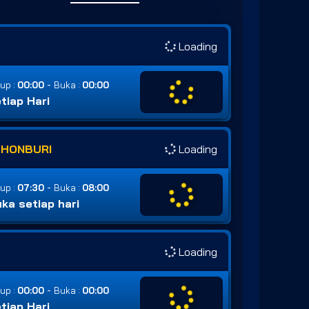
Loading
-
up :
00:00
Buka :
00:00
tiap Hari
HONBURI
Loading
-
up :
07:30
Buka :
08:00
ka setiap hari
Loading
-
up :
00:00
Buka :
00:00
tiap Hari