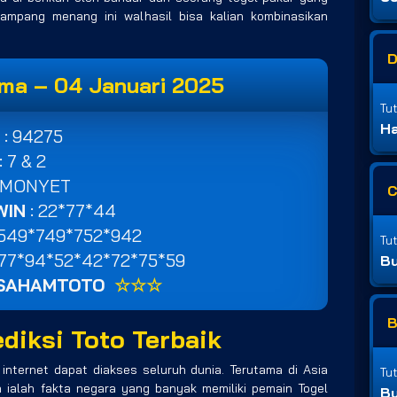
ampang menang ini walhasil bisa kalian kombinasikan
D
ima – 04 Januari 2025
Tut
Ha
: 94275
: 7 & 2
 MONYET
C
WIN
: 22*77*44
*549*749*752*942
Tut
*77*94*52*42*72*75*59
Bu
 SAHAMTOTO
☆☆☆
B
diksi Toto Terbaik
internet dapat diakses seluruh dunia. Terutama di Asia
Tut
a ialah fakta negara yang banyak memiliki pemain Togel
Bu