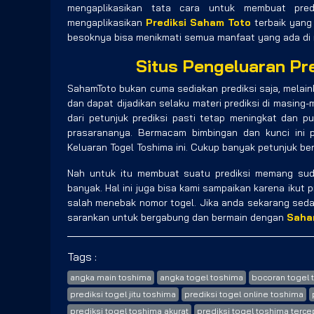
mengaplikasikan tata cara untuk membuat pre
mengaplikasikan
Prediksi Saham Toto
terbaik yang 
besoknya bisa menikmati semua manfaat yang ada di r
Situs Pengeluaran Pr
SahamToto bukan cuma sediakan prediksi saja, melainka
dan dapat dijadikan selaku materi prediksi di masing-
dari petunjuk prediksi pasti tetap meningkat dan p
prasarananya. Bermacam bimbingan dan kunci ini 
Keluaran Togel Toshima ini. Cukup banyak petunjuk be
Nah untuk itu membuat suatu prediksi memang sud
banyak. Hal ini juga bisa kami sampaikan karena ikut
salah menebak nomor togel. Jika anda sekarang sed
sarankan untuk bergabung dan bermain dengan
Saha
Tags :
angka main toshima
angka togel toshima
bocoran togel 
prediksi togel jitu toshima
prediksi togel online toshima
prediksi togel toshima akurat
prediksi togel toshima terce