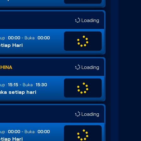
Loading
-
up :
00:00
Buka :
00:00
tiap Hari
HINA
Loading
-
up :
15:15
Buka :
15:30
ka setiap hari
Loading
-
up :
00:00
Buka :
00:00
tiap Hari