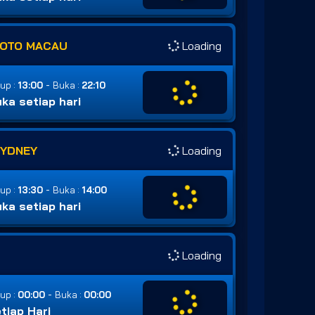
OTO MACAU
Loading
-
up :
13:00
Buka :
22:10
ka setiap hari
YDNEY
Loading
-
up :
13:30
Buka :
14:00
ka setiap hari
Loading
-
up :
00:00
Buka :
00:00
tiap Hari