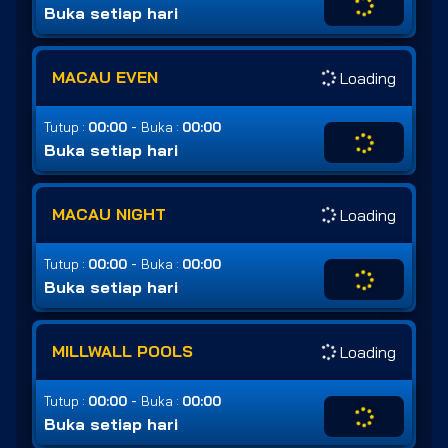
Buka setiap hari
MACAU EVEN
Loading
-
Tutup :
00:00
Buka :
00:00
Buka setiap hari
MACAU NIGHT
Loading
-
Tutup :
00:00
Buka :
00:00
Buka setiap hari
MILLWALL POOLS
Loading
-
Tutup :
00:00
Buka :
00:00
Buka setiap hari