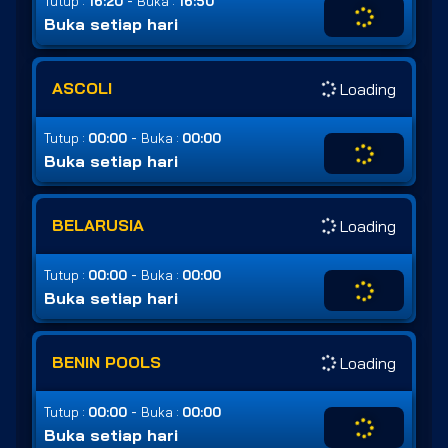
-
Tutup :
16:20
Buka :
16:50
Buka setiap hari
ASCOLI
Loading
-
Tutup :
00:00
Buka :
00:00
Buka setiap hari
BELARUSIA
Loading
-
Tutup :
00:00
Buka :
00:00
Buka setiap hari
BENIN POOLS
Loading
-
Tutup :
00:00
Buka :
00:00
Buka setiap hari