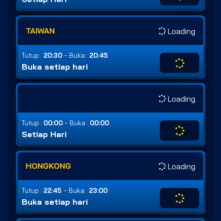
TAIWAN
Loading
-
Tutup :
20:30
Buka :
20:45
Buka setiap hari
Loading
-
Tutup :
00:00
Buka :
00:00
Setiap Hari
HONGKONG
Loading
-
Tutup :
22:45
Buka :
23:00
Buka setiap hari