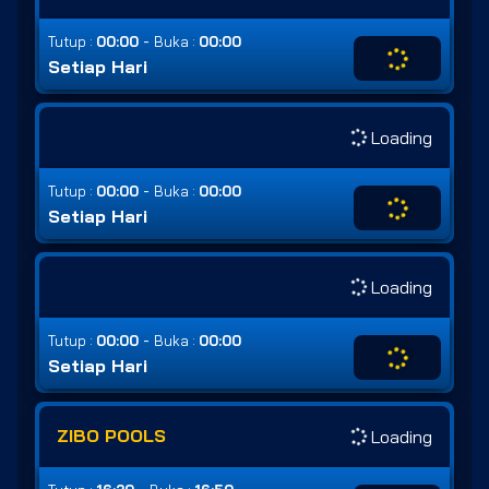
-
Tutup :
00:00
Buka :
00:00
Setiap Hari
Loading
-
Tutup :
00:00
Buka :
00:00
Setiap Hari
Loading
-
Tutup :
00:00
Buka :
00:00
Setiap Hari
ZIBO POOLS
Loading