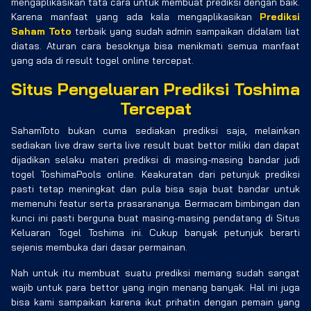
mengaplikasikan tata cara untuk membuat prediksi dengan baik.
Karena manfaat yang ada kala mengaplikasikan
Prediksi
Saham Toto
terbaik yang sudah admin sampaikan didalam liat
diatas. Aturan cara besoknya bisa menikmati semua manfaat
yang ada di result togel online tercepat.
Situs Pengeluaran Prediksi Toshima
Tercepat
SahamToto bukan cuma sediakan prediksi saja, melainkan
sediakan live draw serta live result buat bettor miliki dan dapat
dijadikan selaku materi prediksi di masing-masing bandar judi
togel ToshimaPools online. Keakuratan dari petunjuk prediksi
pasti tetap meningkat dan pula bisa saja buat bandar untuk
memenuhi featur serta prasarananya. Bermacam bimbingan dan
kunci ini pasti berguna buat masing-masing pendatang di Situs
Keluaran Togel Toshima ini. Cukup banyak petunjuk berarti
sejenis membuka dari dasar permainan.
Nah untuk itu membuat suatu prediksi memang sudah sangat
wajib untuk para bettor yang ingin menang banyak. Hal ini juga
bisa kami sampaikan karena ikut prihatin dengan pemain yang