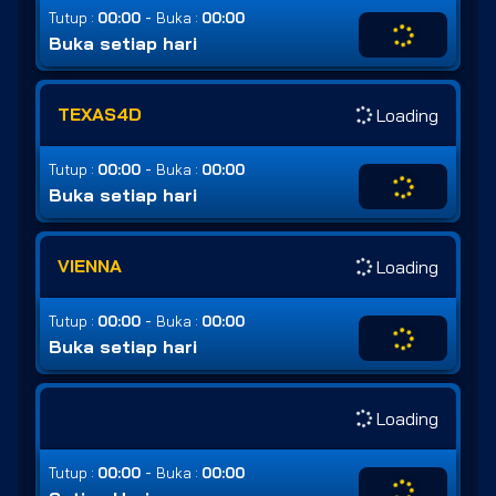
-
Tutup :
00:00
Buka :
00:00
Buka setiap hari
TEXAS4D
Loading
-
Tutup :
00:00
Buka :
00:00
Buka setiap hari
VIENNA
Loading
-
Tutup :
00:00
Buka :
00:00
Buka setiap hari
Loading
-
Tutup :
00:00
Buka :
00:00