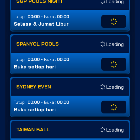
SGP POOLS NIGHT
Loading
-
Tutup :
00:00
Buka :
00:00
Selasa & Jumat Libur
SPANYOL POOLS
Loading
-
Tutup :
00:00
Buka :
00:00
Buka setiap hari
SYDNEY EVEN
Loading
-
Tutup :
00:00
Buka :
00:00
Buka setiap hari
TAIWAN BALL
Loading