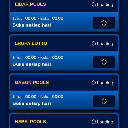
EIBAR POOLS
Loading
-
Tutup :
00:00
Buka :
00:00
Buka setiap hari
EROPA LOTTO
Loading
-
Tutup :
00:00
Buka :
00:00
Buka setiap hari
GABON POOLS
Loading
-
Tutup :
00:00
Buka :
00:00
Buka setiap hari
HEBEI POOLS
Loading