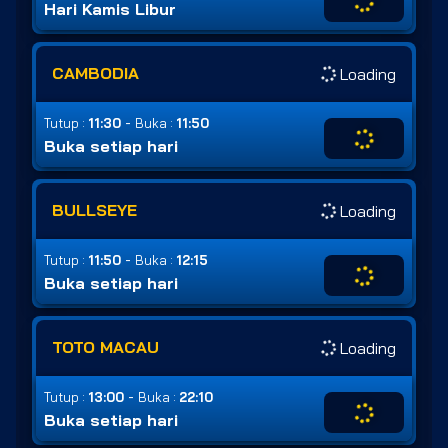
Hari Kamis Libur
CAMBODIA
Loading
-
Tutup :
11:30
Buka :
11:50
Buka setiap hari
BULLSEYE
Loading
-
Tutup :
11:50
Buka :
12:15
Buka setiap hari
TOTO MACAU
Loading
-
Tutup :
13:00
Buka :
22:10
Buka setiap hari