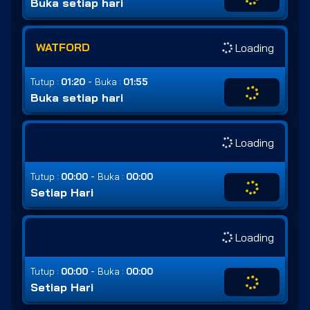
Buka setiap hari
WATFORD
Loading
-
Tutup :
01:20
Buka :
01:55
Buka setiap hari
Loading
-
Tutup :
00:00
Buka :
00:00
Setiap Hari
Loading
-
Tutup :
00:00
Buka :
00:00
Setiap Hari