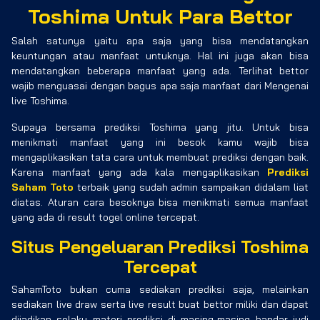
Toshima Untuk Para Bettor
Salah satunya yaitu apa saja yang bisa mendatangkan
keuntungan atau manfaat untuknya. Hal ini juga akan bisa
mendatangkan beberapa manfaat yang ada. Terlihat bettor
wajib menguasai dengan bagus apa saja manfaat dari Mengenai
live Toshima.
Supaya bersama prediksi Toshima yang jitu. Untuk bisa
menikmati manfaat yang ini besok kamu wajib bisa
mengaplikasikan tata cara untuk membuat prediksi dengan baik.
Karena manfaat yang ada kala mengaplikasikan
Prediksi
Saham Toto
terbaik yang sudah admin sampaikan didalam liat
diatas. Aturan cara besoknya bisa menikmati semua manfaat
yang ada di result togel online tercepat.
Situs Pengeluaran Prediksi Toshima
Tercepat
SahamToto bukan cuma sediakan prediksi saja, melainkan
sediakan live draw serta live result buat bettor miliki dan dapat
dijadikan selaku materi prediksi di masing-masing bandar judi