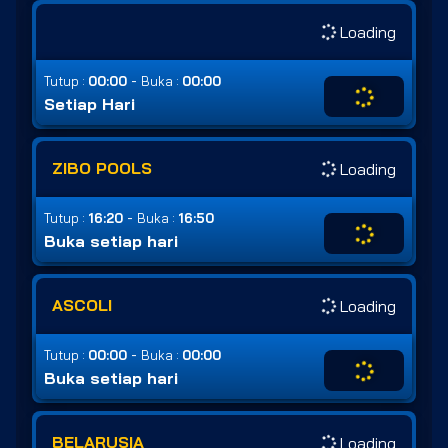
Loading
-
Tutup :
00:00
Buka :
00:00
Setiap Hari
ZIBO POOLS
Loading
-
Tutup :
16:20
Buka :
16:50
Buka setiap hari
ASCOLI
Loading
-
Tutup :
00:00
Buka :
00:00
Buka setiap hari
BELARUSIA
Loading