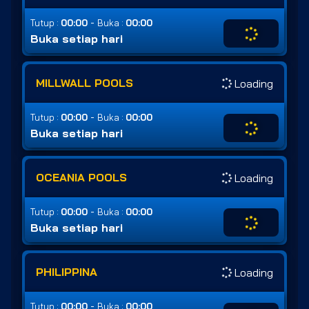
-
Tutup :
00:00
Buka :
00:00
Buka setiap hari
MILLWALL POOLS
Loading
-
Tutup :
00:00
Buka :
00:00
Buka setiap hari
OCEANIA POOLS
Loading
-
Tutup :
00:00
Buka :
00:00
Buka setiap hari
PHILIPPINA
Loading
-
Tutup :
00:00
Buka :
00:00