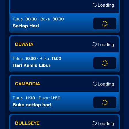
Loading
-
Tutup :
00:00
Buka :
00:00
Setiap Hari
DEWATA
Loading
-
Tutup :
10:30
Buka :
11:00
Hari Kamis Libur
CAMBODIA
Loading
-
Tutup :
11:30
Buka :
11:50
Buka setiap hari
BULLSEYE
Loading