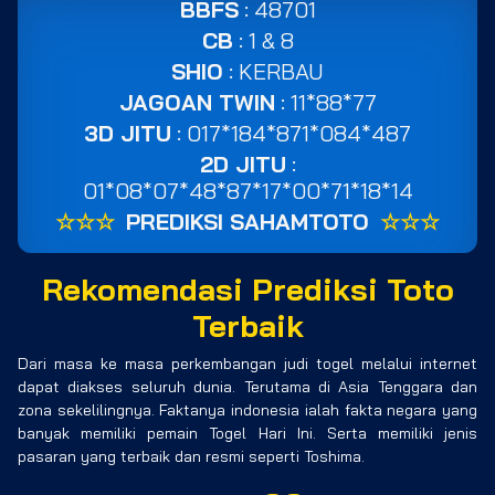
BBFS
: 48701
CB
: 1 & 8
SHIO
: KERBAU
JAGOAN TWIN
: 11*88*77
3D JITU
: 017*184*871*084*487
2D JITU
:
01*08*07*48*87*17*00*71*18*14
☆☆☆
PREDIKSI SAHAMTOTO
☆☆☆
Rekomendasi Prediksi Toto
Terbaik
Dari masa ke masa perkembangan judi togel melalui internet
dapat diakses seluruh dunia. Terutama di Asia Tenggara dan
zona sekelilingnya. Faktanya indonesia ialah fakta negara yang
banyak memiliki pemain Togel Hari Ini. Serta memiliki jenis
pasaran yang terbaik dan resmi seperti Toshima.