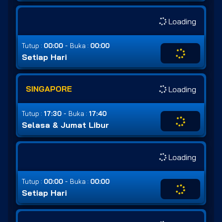
Loading
-
Tutup :
00:00
Buka :
00:00
Setiap Hari
SINGAPORE
Loading
-
Tutup :
17:30
Buka :
17:40
Selasa & Jumat Libur
Loading
-
Tutup :
00:00
Buka :
00:00
Setiap Hari