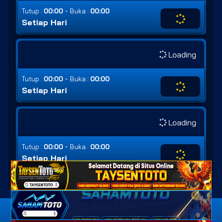
-
Tutup :
00:00
Buka :
00:00
Setiap Hari
Loading
-
Tutup :
00:00
Buka :
00:00
Setiap Hari
Loading
-
Tutup :
00:00
Buka :
00:00
Setiap Hari
Copyright © 2010 - 2026
PREDIKSI SAHAMTOTO
, All