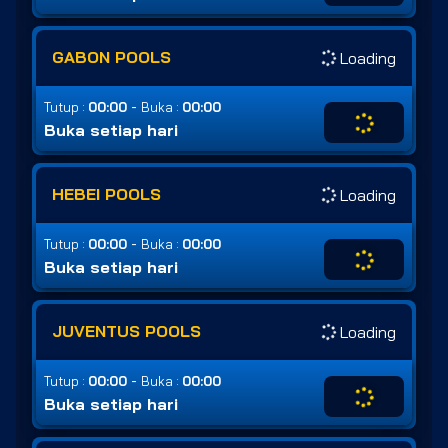
GABON POOLS
Loading
-
Tutup :
00:00
Buka :
00:00
Buka setiap hari
HEBEI POOLS
Loading
-
Tutup :
00:00
Buka :
00:00
Buka setiap hari
JUVENTUS POOLS
Loading
-
Tutup :
00:00
Buka :
00:00
Buka setiap hari