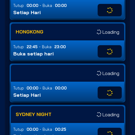
-
Tutup :
00:00
Buka :
00:00
Setiap Hari
HONGKONG
Loading
-
Tutup :
22:45
Buka :
23:00
Buka setiap hari
Loading
-
Tutup :
00:00
Buka :
00:00
Setiap Hari
SYDNEY NIGHT
Loading
-
Tutup :
00:00
Buka :
00:25