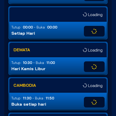
Loading
-
Tutup :
00:00
Buka :
00:00
Setiap Hari
DEWATA
Loading
-
Tutup :
10:30
Buka :
11:00
Hari Kamis Libur
CAMBODIA
Loading
-
Tutup :
11:30
Buka :
11:50
Buka setiap hari