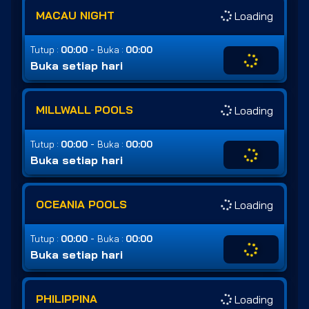
MACAU NIGHT
Loading
-
Tutup :
00:00
Buka :
00:00
Buka setiap hari
MILLWALL POOLS
Loading
-
Tutup :
00:00
Buka :
00:00
Buka setiap hari
OCEANIA POOLS
Loading
-
Tutup :
00:00
Buka :
00:00
Buka setiap hari
PHILIPPINA
Loading