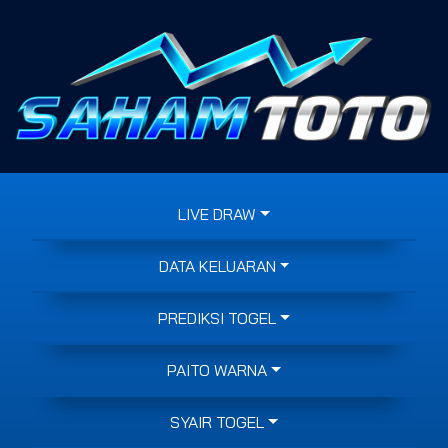
LIVE DRAW
DATA KELUARAN
PREDIKSI TOGEL
PAITO WARNA
SYAIR TOGEL