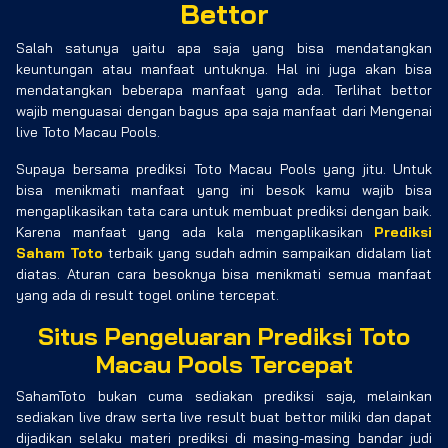
Bettor
Salah satunya yaitu apa saja yang bisa mendatangkan
keuntungan atau manfaat untuknya. Hal ini juga akan bisa
mendatangkan beberapa manfaat yang ada. Terlihat bettor
wajib menguasai dengan bagus apa saja manfaat dari Mengenai
live Toto Macau Pools.
Supaya bersama prediksi Toto Macau Pools yang jitu. Untuk
bisa menikmati manfaat yang ini besok kamu wajib bisa
mengaplikasikan tata cara untuk membuat prediksi dengan baik.
Karena manfaat yang ada kala mengaplikasikan
Prediksi
Saham Toto
terbaik yang sudah admin sampaikan didalam liat
diatas. Aturan cara besoknya bisa menikmati semua manfaat
yang ada di result togel online tercepat.
Situs Pengeluaran Prediksi Toto
Macau Pools Tercepat
SahamToto bukan cuma sediakan prediksi saja, melainkan
sediakan live draw serta live result buat bettor miliki dan dapat
dijadikan selaku materi prediksi di masing-masing bandar judi