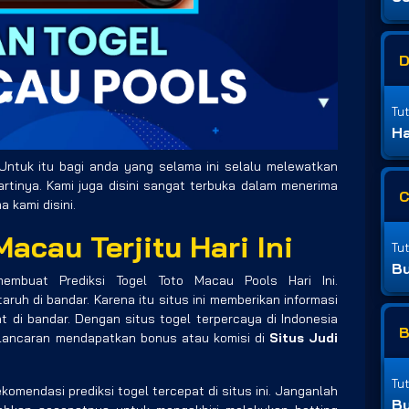
D
Tut
Ha
ntuk itu bagi anda yang selama ini selalu melewatkan
 artinya. Kami juga disini sangat terbuka dalam menerima
C
 kami disini.
Macau Terjitu Hari Ini
Tut
Bu
embuat Prediksi Togel Toto Macau Pools Hari Ini.
ruh di bandar. Karena itu situs ini memberikan informasi
at di bandar. Dengan situs togel terpercaya di Indonesia
B
lancaran mendapatkan bonus atau komisi di
Situs Judi
Tut
ekomendasi prediksi togel tercepat di situs ini. Janganlah
Bu