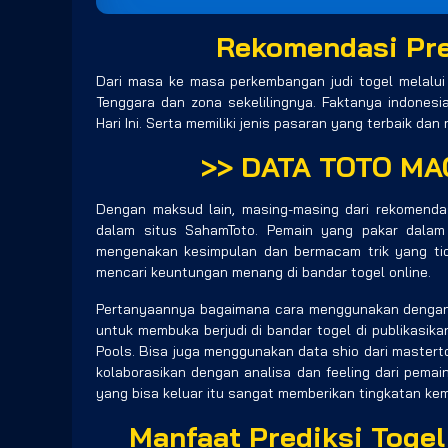
Rekomendasi Pre
Dari masa ke masa perkembangan judi togel melalui 
Tenggara dan zona sekelilingnya. Faktanya indonesi
Hari Ini. Serta memiliki jenis pasaran yang terbaik dan
>>
DATA TOTO MA
Dengan maksud lain, masing-masing dari rekomendas
dalam situs SahamToto. Pemain yang pakar dalam
mengenakan kesimpulan dan bermacam trik yang tida
mencari keuntungan menang di bandar togel online.
Pertanyaannya bagaimana cara menggunakan dengan b
untuk membuka berjudi di bandar togel di publikasika
Pools. Bisa juga menggunakan data shio dari master
kolaborasikan dengan analisa dan feeling dari pema
yang bisa keluar itu sangat memberikan tingkatan k
Manfaat Prediksi Toge