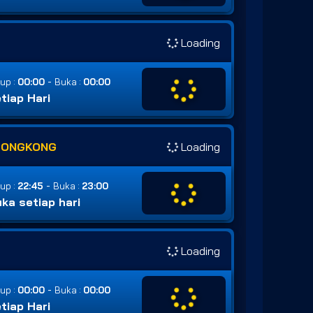
Loading
-
up :
00:00
Buka :
00:00
tiap Hari
HONGKONG
Loading
-
up :
22:45
Buka :
23:00
ka setiap hari
Loading
-
up :
00:00
Buka :
00:00
tiap Hari