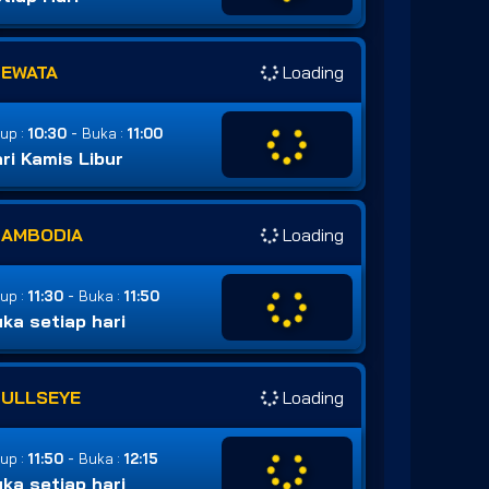
EWATA
Loading
-
up :
10:30
Buka :
11:00
ri Kamis Libur
AMBODIA
Loading
-
up :
11:30
Buka :
11:50
ka setiap hari
ULLSEYE
Loading
-
up :
11:50
Buka :
12:15
ka setiap hari