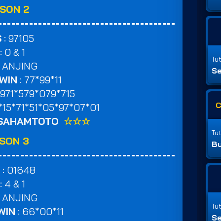
SON 2
S
:
97105
:
0 & 1
Tut
:
ANJING
Se
WIN
:
77*99*11
971*579*079*715
C
15*71*51*05*97*07*01
 SAHAMTOTO
☆☆☆
Tut
SON 3
Bu
:
01648
:
4 & 1
:
ANJING
Tut
WIN
:
66*00*11
Se