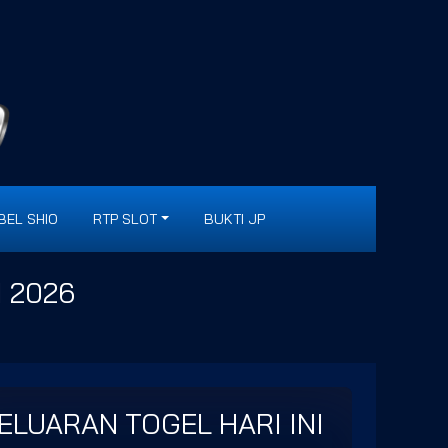
BEL SHIO
RTP SLOT
BUKTI JP
 2026
ELUARAN TOGEL HARI INI