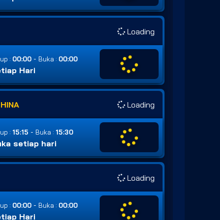
Loading
-
up :
00:00
Buka :
00:00
tiap Hari
HINA
Loading
-
up :
15:15
Buka :
15:30
ka setiap hari
Loading
-
up :
00:00
Buka :
00:00
tiap Hari