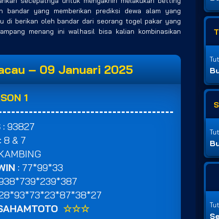
ahkan secepatnya untuk mengakhiri melakukan betting
lan bandar yang memberikan prediksi dewa alam yang
 di berikan oleh bandar dari seorang togel pakar yang
ampang menang ini walhasil bisa kalian kombinasikan
T
Tut
Macau – 09 Januari 2025
Bu
SON 1
S
S
: 93827
Tut
: 8 & 7
Bu
 KAMBING
WIN
: 77*99*33
*938*739*239*387
*28*93*73*23*87*38*27
Tut
 SAHAMTOTO
☆☆☆
Se