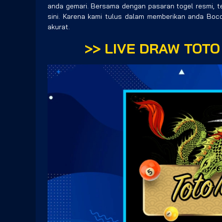
anda gemari. Bersama dengan pasaran togel resmi, t
sini. Karena kami tulus dalam memberikan anda Boc
akurat.
>>
LIVE DRAW TOTO