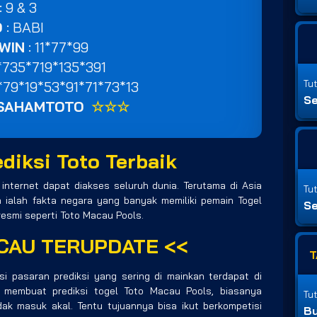
: 9 & 3
O
: BABI
WIN
: 11*77*99
*735*719*135*391
*79*19*53*91*71*73*13
Tut
Se
 SAHAMTOTO
☆☆☆
diksi Toto Terbaik
internet dapat diakses seluruh dunia. Terutama di Asia
Tut
a ialah fakta negara yang banyak memiliki pemain Togel
Se
 resmi seperti Toto Macau Pools.
CAU TERUPDATE
<<
T
i pasaran prediksi yang sering di mainkan terdapat di
 membuat prediksi togel Toto Macau Pools, biasanya
Tut
k masuk akal. Tentu tujuannya bisa ikut berkompetisi
Bu