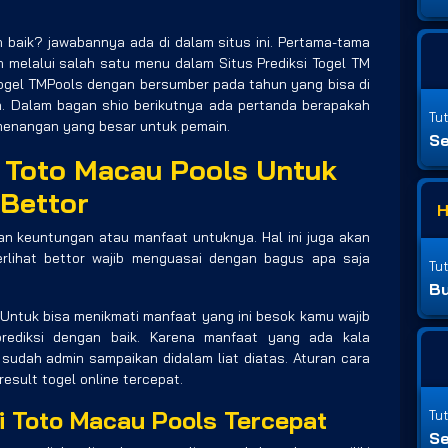
aik? jawabannya ada di dalam situs ini. Pertama-tama
n melalui salah satu menu dalam Situs Prediksi Togel TM
togel TMPools dengan bersumber pada tahun yang bisa di
in. Dalam bagan shio berikutnya ada pertanda berapakah
Tut
emenangan yang besar untuk pemain.
Se
l Toto Macau Pools Untuk
 Bettor
n keuntungan atau manfaat untuknya. Hal ini juga akan
rlihat bettor wajib menguasai dengan bagus apa saja
Tut
Bu
 Untuk bisa menikmati manfaat yang ini besok kamu wajib
rediksi dengan baik. Karena manfaat yang ada kala
sudah admin sampaikan didalam liat diatas. Aturan cara
esult togel online tercepat.
i Toto Macau Pools Tercepat
Tut
Se