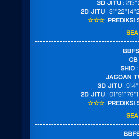
3D JITU
: 213
2D JITU
: 31*22*14
☆☆☆
PREDIKSI
SEA
BBF
CB
SHIO
:
JAGOAN T
3D JITU
: 914
2D JITU
: 01*91*79
☆☆☆
PREDIKSI
SEA
BBF