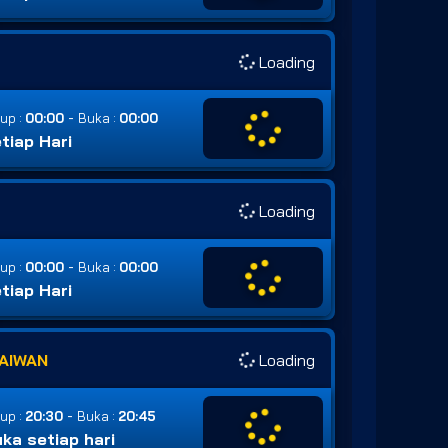
Loading
-
up :
00:00
Buka :
00:00
tiap Hari
Loading
-
up :
00:00
Buka :
00:00
tiap Hari
AIWAN
Loading
-
up :
20:30
Buka :
20:45
ka setiap hari