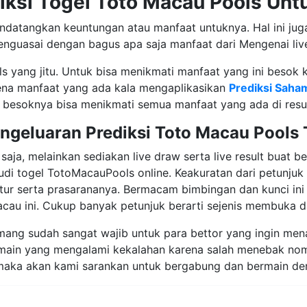
iksi Togel Toto Macau Pools Untu
endatangkan keuntungan atau manfaat untuknya. Hal ini j
menguasai dengan bagus apa saja manfaat dari Mengenai li
 yang jitu. Untuk bisa menikmati manfaat yang ini besok 
ena manfaat yang ada kala mengaplikasikan
Prediksi Saha
a besoknya bisa menikmati semua manfaat yang ada di result
engeluaran Prediksi Toto Macau Pools 
a, melainkan sediakan live draw serta live result buat bet
udi togel TotoMacauPools online. Keakuratan dari petunjuk 
tur serta prasarananya. Bermacam bimbingan dan kunci ini
acau ini. Cukup banyak petunjuk berarti sejenis membuka d
ang sudah sangat wajib untuk para bettor yang ingin mena
emain yang mengalami kekalahan karena salah menebak nom
maka akan kami sarankan untuk bergabung dan bermain d