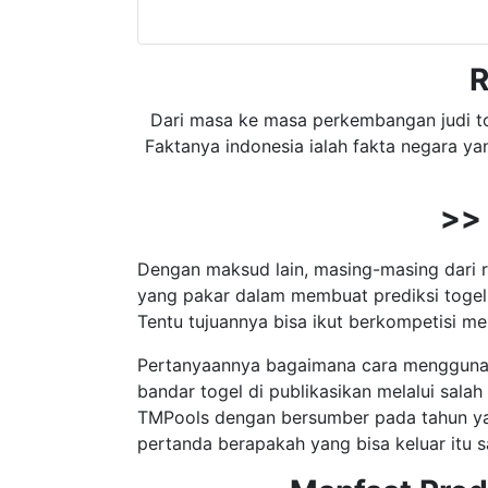
R
Dari masa ke masa perkembangan judi tog
Faktanya indonesia ialah fakta negara yan
>
Dengan maksud lain, masing-masing dari r
yang pakar dalam membuat prediksi togel
Tentu tujuannya bisa ikut berkompetisi me
Pertanyaannya bagaimana cara menggunaka
bandar togel di publikasikan melalui sala
TMPools dengan bersumber pada tahun yang
pertanda berapakah yang bisa keluar itu