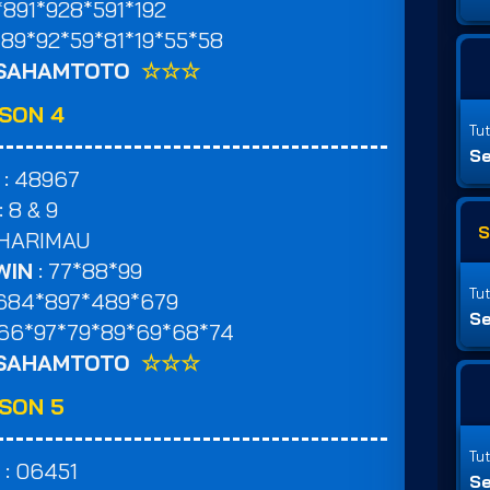
*891*928*591*192
*89*92*59*81*19*55*58
 SAHAMTOTO
☆☆☆
SON 4
Tut
Se
: 48967
: 8 & 9
S
 HARIMAU
WIN
: 77*88*99
Tut
684*897*489*679
Se
66*97*79*89*69*68*74
 SAHAMTOTO
☆☆☆
SON 5
Tut
: 06451
Se