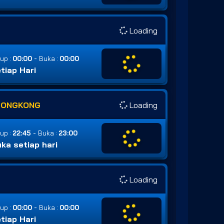
Loading
-
up :
00:00
Buka :
00:00
tiap Hari
HONGKONG
Loading
-
up :
22:45
Buka :
23:00
ka setiap hari
Loading
-
up :
00:00
Buka :
00:00
tiap Hari