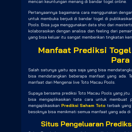
mencari keuntungan menang di bandar togel online.
Pertanyaannya bagaimana cara menggunakan dengan b
untuk membuka berjudi di bandar togel di publikasika
Pools. Bisa juga menggunakan data shio dari master
kolaborasikan dengan analisa dan feeling dari pema
yang bisa keluar itu sangat memberikan tingkatan k
Manfaat Prediksi Toge
Para
Salah satunya yaitu apa saja yang bisa mendatangka
bisa mendatangkan beberapa manfaat yang ada. Te
manfaat dari Mengenai live Toto Macau Pools.
Supaya bersama prediksi Toto Macau Pools yang jitu.
bisa mengaplikasikan tata cara untuk membuat p
mengaplikasikan
Prediksi Saham Toto
terbaik yang 
besoknya bisa menikmati semua manfaat yang ada di r
Situs Pengeluaran Prediks