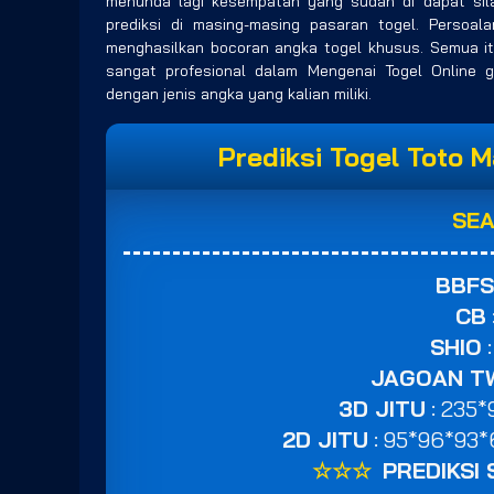
menunda lagi kesempatan yang sudah di dapat sil
prediksi di masing-masing pasaran togel. Persoa
menghasilkan bocoran angka togel khusus. Semua itu
sangat profesional dalam Mengenai Togel Online g
dengan jenis angka yang kalian miliki.
Prediksi Togel Toto 
SEA
BBFS
CB
SHIO
:
JAGOAN T
3D JITU
: 235
2D JITU
: 95*96*93
☆☆☆
PREDIKSI