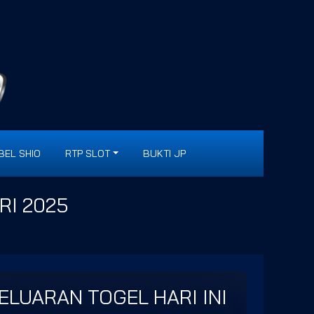
BEL SHIO
RTP SLOT
BUKTI JP
RI 2025
ELUARAN TOGEL HARI INI