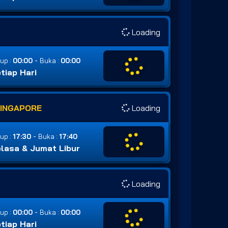
Loading
-
up :
00:00
Buka :
00:00
tiap Hari
INGAPORE
Loading
-
up :
17:30
Buka :
17:40
lasa & Jumat Libur
Loading
-
up :
00:00
Buka :
00:00
tiap Hari