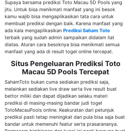
Supaya bersama prediksi Toto Macau 5D Pools yang
jitu. Untuk bisa menikmati manfaat yang ini besok
kamu wajib bisa mengaplikasikan tata cara untuk
membuat prediksi dengan baik. Karena manfaat yang
ada kala mengaplikasikan
Prediksi Saham Toto
terbaik yang sudah admin sampaikan didalam liat
diatas. Aturan cara besoknya bisa menikmati semua
manfaat yang ada di result togel online tercepat.
Situs Pengeluaran Prediksi Toto
Macau 5D Pools Tercepat
SahamToto bukan cuma sediakan prediksi saja,
melainkan sediakan live draw serta live result buat
bettor miliki dan dapat dijadikan selaku materi
prediksi di masing-masing bandar judi togel
TotoMacauPools online. Keakuratan dari petunjuk
prediksi pasti tetap meningkat dan pula bisa saja buat
bandar untuk memenuhi featur serta prasarananya.
Bermacam bimbingan dan kunci ini pasti berguna buat