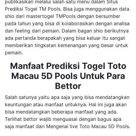
publikasikan melalui salah satu menu dalam Situs
Prediksi Togel TM Pools. Bisa juga menggunakan data
shio dari mastertogel TMPools dengan bersumber
pada tahun yang bisa di kolaborasikan dengan analisa
dan feeling dari pemain. Dalam bagan shio berikutnya
ada pertanda berapakah yang bisa keluar itu sangat
memberikan tingkatan kemenangan yang besar untuk
pemain.
Manfaat Prediksi Togel Toto
Macau 5D Pools Untuk Para
Bettor
Salah satunya yaitu apa saja yang bisa mendatangkan
keuntungan atau manfaat untuknya. Hal ini juga akan
bisa mendatangkan beberapa manfaat yang ada.
Terlihat bettor wajib menguasai dengan bagus apa
saja manfaat dari Mengenai live Toto Macau 5D Pools.