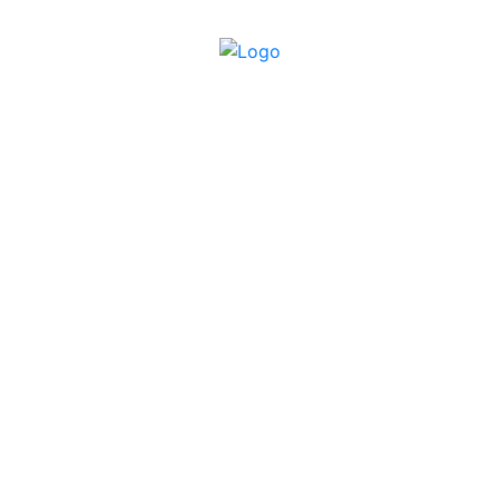
LIVE DRAW
DATA KELUARAN
PREDIKSI TOGEL
PAITO WARNA
SYAIR TOGEL
Tabel Shio
RTP SLOT
BUKTI JP