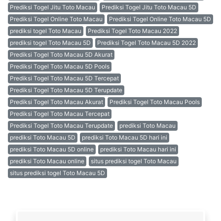
Prediksi Togel Jitu Toto Macau
Prediksi Togel Jitu Toto Macau 5D
Prediksi Togel Online Toto Macau
Prediksi Togel Online Toto Macau 5D
prediksi togel Toto Macau
Prediksi Togel Toto Macau 2022
prediksi togel Toto Macau 5D
Prediksi Togel Toto Macau 5D 2022
Prediksi Togel Toto Macau 5D Akurat
Prediksi Togel Toto Macau 5D Pools
Prediksi Togel Toto Macau 5D Tercepat
Prediksi Togel Toto Macau 5D Terupdate
Prediksi Togel Toto Macau Akurat
Prediksi Togel Toto Macau Pools
Prediksi Togel Toto Macau Tercepat
Prediksi Togel Toto Macau Terupdate
prediksi Toto Macau
prediksi Toto Macau 5D
prediksi Toto Macau 5D hari ini
prediksi Toto Macau 5D online
prediksi Toto Macau hari ini
prediksi Toto Macau online
situs prediksi togel Toto Macau
situs prediksi togel Toto Macau 5D
KELUARAN TOGEL HARI INI