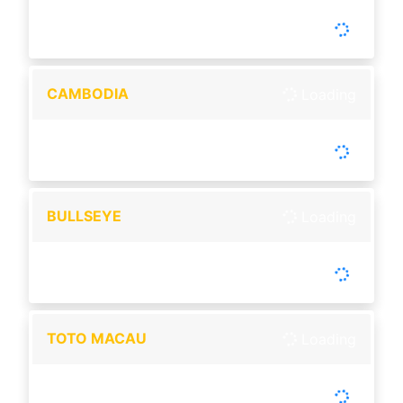
-
Tutup :
10:30
Buka :
11:00
Hari Kamis Libur
CAMBODIA
Loading
-
Tutup :
11:30
Buka :
11:50
Buka setiap hari
BULLSEYE
Loading
-
Tutup :
11:50
Buka :
12:15
Buka setiap hari
TOTO MACAU
Loading
-
Tutup :
13:00
Buka :
22:10