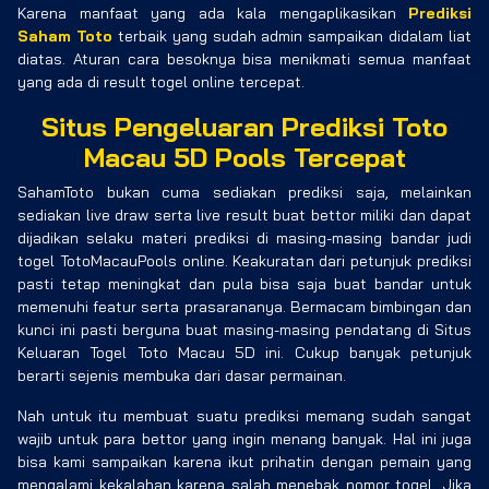
Karena manfaat yang ada kala mengaplikasikan
Prediksi
Saham Toto
terbaik yang sudah admin sampaikan didalam liat
diatas. Aturan cara besoknya bisa menikmati semua manfaat
yang ada di result togel online tercepat.
Situs Pengeluaran Prediksi Toto
Macau 5D Pools Tercepat
SahamToto bukan cuma sediakan prediksi saja, melainkan
sediakan live draw serta live result buat bettor miliki dan dapat
dijadikan selaku materi prediksi di masing-masing bandar judi
togel TotoMacauPools online. Keakuratan dari petunjuk prediksi
pasti tetap meningkat dan pula bisa saja buat bandar untuk
memenuhi featur serta prasarananya. Bermacam bimbingan dan
kunci ini pasti berguna buat masing-masing pendatang di Situs
Keluaran Togel Toto Macau 5D ini. Cukup banyak petunjuk
berarti sejenis membuka dari dasar permainan.
Nah untuk itu membuat suatu prediksi memang sudah sangat
wajib untuk para bettor yang ingin menang banyak. Hal ini juga
bisa kami sampaikan karena ikut prihatin dengan pemain yang
mengalami kekalahan karena salah menebak nomor togel. Jika