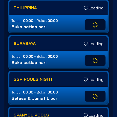
PHILIPPINA
Loading
-
Tutup :
00:00
Buka :
00:00
Buka setiap hari
SURABAYA
Loading
-
Tutup :
00:00
Buka :
00:00
Buka setiap hari
SGP POOLS NIGHT
Loading
-
Tutup :
00:00
Buka :
00:00
Selasa & Jumat Libur
SPANYOL POOLS
Loading