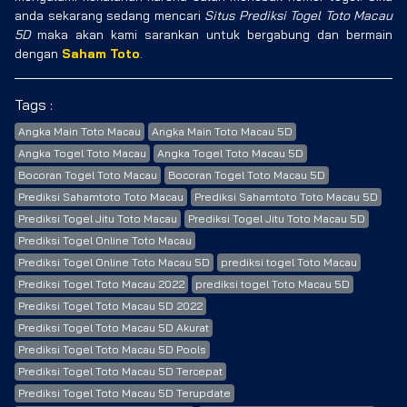
anda sekarang sedang mencari
Situs Prediksi Togel Toto Macau
5D
maka akan kami sarankan untuk bergabung dan bermain
dengan
Saham Toto
.
Tags :
Angka Main Toto Macau
Angka Main Toto Macau 5D
Angka Togel Toto Macau
Angka Togel Toto Macau 5D
Bocoran Togel Toto Macau
Bocoran Togel Toto Macau 5D
Prediksi Sahamtoto Toto Macau
Prediksi Sahamtoto Toto Macau 5D
Prediksi Togel Jitu Toto Macau
Prediksi Togel Jitu Toto Macau 5D
Prediksi Togel Online Toto Macau
Prediksi Togel Online Toto Macau 5D
prediksi togel Toto Macau
Prediksi Togel Toto Macau 2022
prediksi togel Toto Macau 5D
Prediksi Togel Toto Macau 5D 2022
Prediksi Togel Toto Macau 5D Akurat
Prediksi Togel Toto Macau 5D Pools
Prediksi Togel Toto Macau 5D Tercepat
Prediksi Togel Toto Macau 5D Terupdate