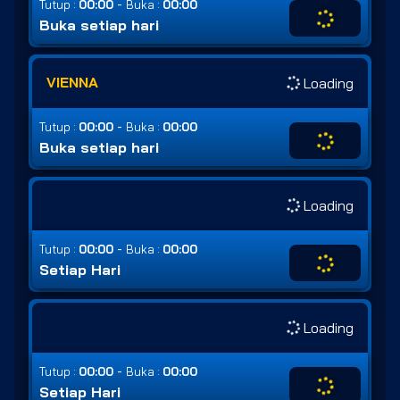
-
Tutup :
00:00
Buka :
00:00
Buka setiap hari
VIENNA
Loading
-
Tutup :
00:00
Buka :
00:00
Buka setiap hari
Loading
-
Tutup :
00:00
Buka :
00:00
Setiap Hari
Loading
-
Tutup :
00:00
Buka :
00:00
Setiap Hari