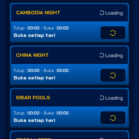
CAMBODIA NIGHT
Loading
-
Tutup :
00:00
Buka :
00:00
Buka setiap hari
CHINA NIGHT
Loading
-
Tutup :
00:00
Buka :
00:00
Buka setiap hari
EIBAR POOLS
Loading
-
Tutup :
00:00
Buka :
00:00
Buka setiap hari