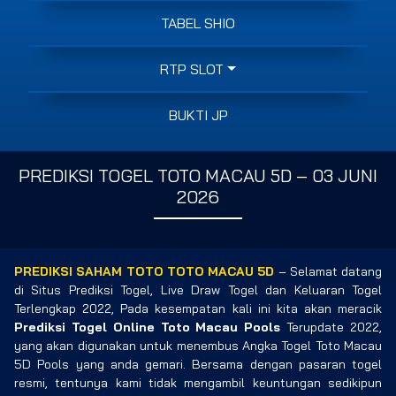
TABEL SHIO
RTP SLOT
BUKTI JP
PREDIKSI TOGEL TOTO MACAU 5D – 03 JUNI
2026
PREDIKSI SAHAM TOTO TOTO MACAU 5D
– Selamat datang
di Situs Prediksi Togel, Live Draw Togel dan Keluaran Togel
Terlengkap 2022, Pada kesempatan kali ini kita akan meracik
Prediksi Togel Online Toto Macau Pools
Terupdate 2022,
yang akan digunakan untuk menembus Angka Togel Toto Macau
5D Pools yang anda gemari. Bersama dengan pasaran togel
resmi, tentunya kami tidak mengambil keuntungan sedikipun