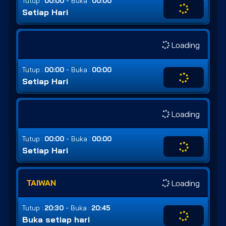
-
Tutup :
00:00
Buka :
00:00
Setiap Hari
Loading
-
Tutup :
00:00
Buka :
00:00
Setiap Hari
Loading
-
Tutup :
00:00
Buka :
00:00
Setiap Hari
TAIWAN
Loading
-
Tutup :
20:30
Buka :
20:45
Buka setiap hari