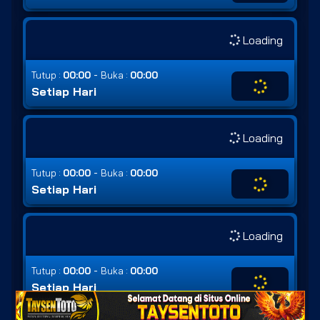
Loading
-
Tutup :
00:00
Buka :
00:00
Setiap Hari
Loading
-
Tutup :
00:00
Buka :
00:00
Setiap Hari
Loading
-
Tutup :
00:00
Buka :
00:00
Setiap Hari