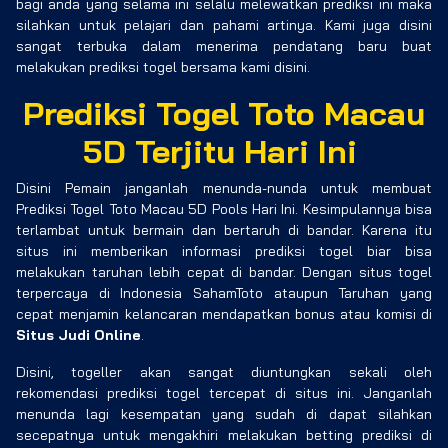
bagi anda yang selama ini selalu melewatkan prediksi ini maka
silahkan untuk pelajari dan pahami artinya. Kami juga disini
sangat terbuka dalam menerima pendatang baru buat
melakukan prediksi togel bersama kami disini.
Prediksi Togel Toto Macau
5D Terjitu Hari Ini
Disini Pemain janganlah menunda-nunda untuk membuat
Prediksi Togel Toto Macau 5D Pools Hari Ini. Kesimpulannya bisa
terlambat untuk bermain dan bertaruh di bandar. Karena itu
situs ini memberikan informasi prediksi togel biar bisa
melakukan taruhan lebih cepat di bandar. Dengan situs togel
terpercaya di Indonesia SahamToto ataupun Taruhan yang
cepat menjamin kelancaran mendapatkan bonus atau komisi di
Situs Judi Online
.
Disini, togeller akan sangat diuntungkan sekali oleh
rekomendasi prediksi togel tercepat di situs ini. Janganlah
menunda lagi kesempatan yang sudah di dapat silahkan
secepatnya untuk mengakhiri melakukan betting prediksi di