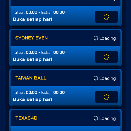
-
Tutup :
00:00
Buka :
00:00
Buka setiap hari
SYDNEY EVEN
Loading
-
Tutup :
00:00
Buka :
00:00
Buka setiap hari
TAIWAN BALL
Loading
-
Tutup :
00:00
Buka :
00:00
Buka setiap hari
TEXAS4D
Loading