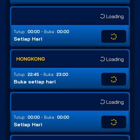
Loading
-
Tutup :
00:00
Buka :
00:00
Setiap Hari
HONGKONG
Loading
-
Tutup :
22:45
Buka :
23:00
Buka setiap hari
Loading
-
Tutup :
00:00
Buka :
00:00
Setiap Hari