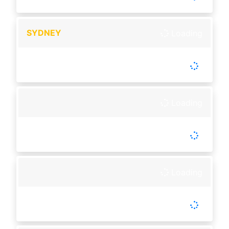
Buka setiap hari
SYDNEY
Loading
-
Tutup :
13:30
Buka :
14:00
Buka setiap hari
Loading
-
Tutup :
00:00
Buka :
00:00
Setiap Hari
Loading
-
Tutup :
00:00
Buka :
00:00
Setiap Hari