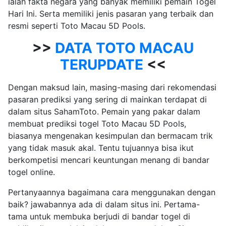
ialah fakta negara yang banyak memiliki pemain Togel
Hari Ini. Serta memiliki jenis pasaran yang terbaik dan
resmi seperti Toto Macau 5D Pools.
>>
DATA TOTO MACAU
TERUPDATE
<<
Dengan maksud lain, masing-masing dari rekomendasi
pasaran prediksi yang sering di mainkan terdapat di
dalam situs SahamToto. Pemain yang pakar dalam
membuat prediksi togel Toto Macau 5D Pools,
biasanya mengenakan kesimpulan dan bermacam trik
yang tidak masuk akal. Tentu tujuannya bisa ikut
berkompetisi mencari keuntungan menang di bandar
togel online.
Pertanyaannya bagaimana cara menggunakan dengan
baik? jawabannya ada di dalam situs ini. Pertama-
tama untuk membuka berjudi di bandar togel di