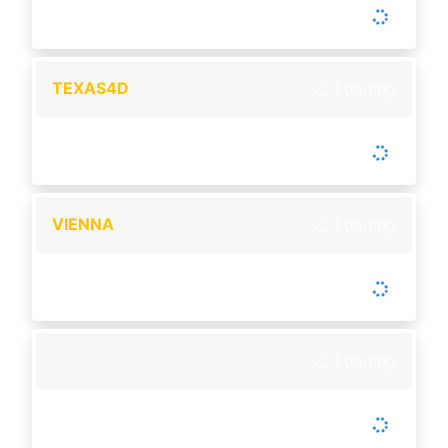
-
Tutup :
00:00
Buka :
00:00
Buka setiap hari
TEXAS4D
Loading
-
Tutup :
00:00
Buka :
00:00
Buka setiap hari
VIENNA
Loading
-
Tutup :
00:00
Buka :
00:00
Buka setiap hari
Loading
-
Tutup :
00:00
Buka :
00:00
Setiap Hari