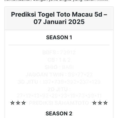
Prediksi Togel Toto Macau 5d –
07 Januari 2025
SEASON 1
BBFS
: 73912
CB
: 1 & 2
SHIO
: BABI
JAGOAN TWIN
: 99*77*22
3D JITU
: 137*739*392*237*129
2D JITU
:
27*12*13*92*29*23*19*73*39*11
☆☆☆
PREDIKSI SAHAMTOTO
☆☆☆
SEASON 2