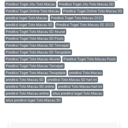
Prediksi Togel Jitu Toto Macau
Prediksi Togel Jitu Toto Macau 5D
Prediksi Togel Online Toto Macau
Prediksi Togel Online Toto Macau 5D
prediksi togel Toto Macau
Prediksi Togel Toto Macau 2022
prediksi togel Toto Macau 5D
Prediksi Togel Toto Macau 5D 2022
Prediksi Togel Toto Macau 5D Akurat
Prediksi Togel Toto Macau 5D Pools
Prediksi Togel Toto Macau 5D Tercepat
Prediksi Togel Toto Macau 5D Terupdate
Prediksi Togel Toto Macau Akurat
Prediksi Togel Toto Macau Pools
Prediksi Togel Toto Macau Tercepat
Prediksi Togel Toto Macau Terupdate
prediksi Toto Macau
prediksi Toto Macau 5D
prediksi Toto Macau 5D hari ini
prediksi Toto Macau 5D online
prediksi Toto Macau hari ini
prediksi Toto Macau online
situs prediksi togel Toto Macau
situs prediksi togel Toto Macau 5D
KELUARAN TOGEL HARI INI