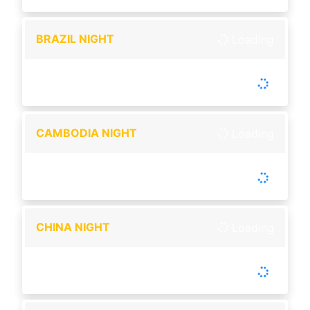
BRAZIL NIGHT
Loading
-
Tutup :
00:00
Buka :
00:00
Buka setiap hari
CAMBODIA NIGHT
Loading
-
Tutup :
00:00
Buka :
00:00
Buka setiap hari
CHINA NIGHT
Loading
-
Tutup :
00:00
Buka :
00:00
Buka setiap hari