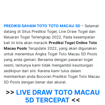
PREDIKSI TOGEL TOTO MACAU 5D – 07
JANUARI 2025
PREDIKSI SAHAM TOTO TOTO MACAU 5D
– Selamat
datang di Situs Prediksi Togel, Live Draw Togel dan
Keluaran Togel Terlengkap 2022, Pada kesempatan
kali ini kita akan meracik
Prediksi Togel Online Toto
Macau Pools
Terupdate 2022, yang akan digunakan
untuk menembus Angka Togel Toto Macau 5D Pools
yang anda gemari. Bersama dengan pasaran togel
resmi, tentunya kami tidak mengambil keuntungan
sedikipun dari sini. Karena kami tulus dalam
memberikan anda Bocoran Prediksi Togel Toto Macau
5D Pools dengan benar dan akurat.
>>
LIVE DRAW TOTO MACAU
5D TERCEPAT
<<