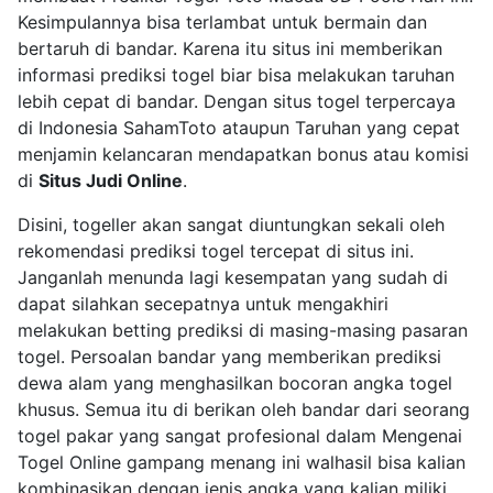
Kesimpulannya bisa terlambat untuk bermain dan
bertaruh di bandar. Karena itu situs ini memberikan
informasi prediksi togel biar bisa melakukan taruhan
lebih cepat di bandar. Dengan situs togel terpercaya
di Indonesia SahamToto ataupun Taruhan yang cepat
menjamin kelancaran mendapatkan bonus atau komisi
di
Situs Judi Online
.
Disini, togeller akan sangat diuntungkan sekali oleh
rekomendasi prediksi togel tercepat di situs ini.
Janganlah menunda lagi kesempatan yang sudah di
dapat silahkan secepatnya untuk mengakhiri
melakukan betting prediksi di masing-masing pasaran
togel. Persoalan bandar yang memberikan prediksi
dewa alam yang menghasilkan bocoran angka togel
khusus. Semua itu di berikan oleh bandar dari seorang
togel pakar yang sangat profesional dalam Mengenai
Togel Online gampang menang ini walhasil bisa kalian
kombinasikan dengan jenis angka yang kalian miliki.